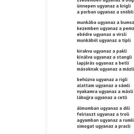
ünnepen ugyanaz a krigli
a porban ugyanaz a snóbli
Ispány Marietta: Szavak a fényből
Káplán Géza: Erotikai kala
munkába ugyanaz a bumsz
kezemben ugyanaz a pemz
ebédre ugyanaz a virsli
munkából ugyanaz a tipli
kirakva ugyanaz a pakli
kínálva ugyanaz a stangli
lapjárás ugyanaz a betli
másoknak ugyanaz a mázli
behúzva ugyanaz a rigli
alattam ugyanaz a sámli
nyakamra ugyanaz a másli
lábujjra ugyanaz a cetli
álmomban ugyanaz a dili
felriaszt ugyanaz a troli
agyamban ugyanaz a rumli
simogat ugyanaz a pracli