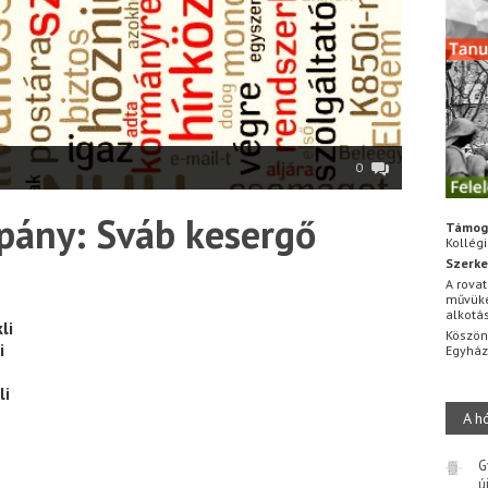
0
ppány: Sváb kesergő
Támog
Kollég
Szerke
A rovat
művüke
alkotá
li
Köszön
i
Egyhá
li
A h
G
ú