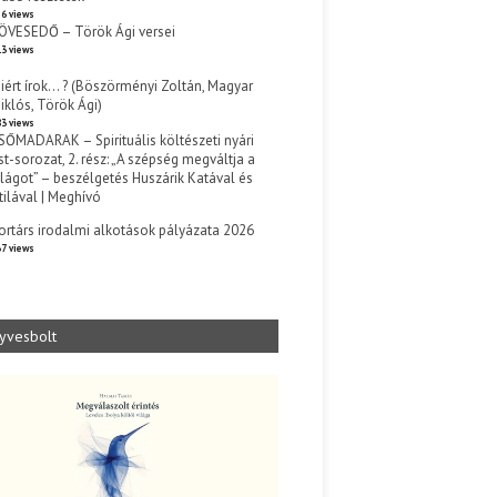
6 views
ÖVESEDŐ – Török Ági versei
3 views
iért írok… ? (Böszörményi Zoltán, Magyar
iklós, Török Ági)
3 views
SŐMADARAK – Spirituális költészeti nyári
st-sorozat, 2. rész: „A szépség megváltja a
ilágot” – beszélgetés Huszárik Katával és
tilával | Meghívó
s
ortárs irodalmi alkotások pályázata 2026
7 views
yvesbolt