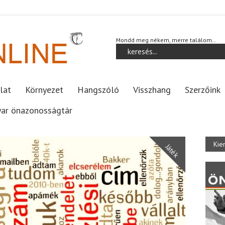
Mondd meg nékem, merre találom…
lat
Környezet
Hangszóló
Visszhang
Szerzőink
ar önazonosságtár
Kie
Játék