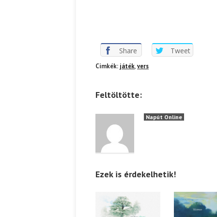
Share
Tweet
Cimkék:
játék
,
vers
Feltöltötte:
Napút Online
Ezek is érdekelhetik!