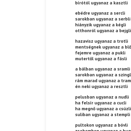
bírótól ugyanaz a kasztli
ebédre ugyanaz a sercli
sarokban ugyanaz a serbli
hiányzik ugyanaz a kégli
otthonról ugyanaz a bejgli
hazavisz ugyanaz a trotli
mentségnek ugyanaz a blő
fejemre ugyanaz a pukli
mutertől ugyanaz a fásli
a bálban ugyanaz a sramli
sarokban ugyanaz a szingl
rám marad ugyanaz a tram
én neki ugyanaz a resztli
pelusban ugyanaz a nudli
ha felsír ugyanaz a cucli
ha megnő ugyanaz a csúzli
suliban ugyanaz a stempli
pultokon ugyanaz a bóvli
zsebemben ugyanaz a bugy