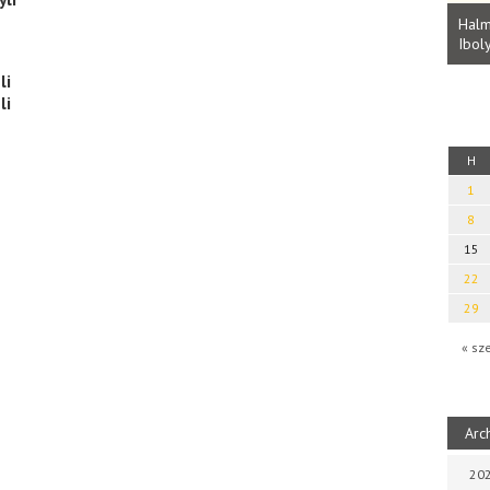
Parvathy Baul: A NAGY LELKEK DALAI.
Bevezetés a bául ösvénybe (Fordította:
Halm
Rideg Zsófia)
Iboly
uz
li
li
H
1
8
15
22
29
« sz
Arc
202