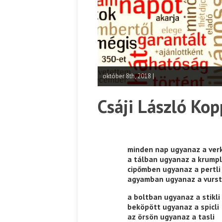
október 8th, 2018 |
Csáji László Ko
minden nap ugyanaz a verk
a tálban ugyanaz a krumpl
cipőmben ugyanaz a pertli
agyamban ugyanaz a vurst
a boltban ugyanaz a stikli
beköpött ugyanaz a spicli
az örsön ugyanaz a tasli