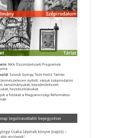
ató:
NKA Összművészeti Programok
iuma
sztő:
Szondi György, Toót-Holló Tamás
 természetesen nyitott: várjuk szépirodalmi
t, tanulmányukat, képzőművészeti
sukat, hozzászólásukat.
jük a fotókat a Magyarországi Református
znak
ónap legolvasottabb bejegyzései
yörgyi Csaba: Lépések könyve (napló) –
jabb részletek*