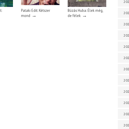
202
t:
Pataki Edit: Kétszer
Búzás Huba: Élek még,
202
→
→
mond
de félek
202
202
202
202
202
202
20
20
202
202