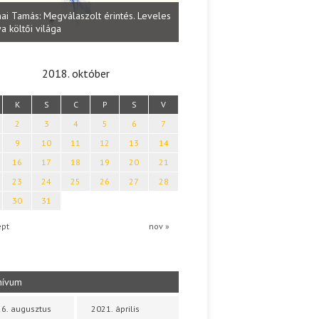
Lakatos Fleisz Katalin: Vasárna
ai Tamás: Megválaszolt érintés. Leveles
Sárszegen
a költői világa
2018. október
K
S
C
P
S
V
2
3
4
5
6
7
9
10
11
12
13
14
16
17
18
19
20
21
23
24
25
26
27
28
30
31
ept
nov »
hívum
6. augusztus
2021. április