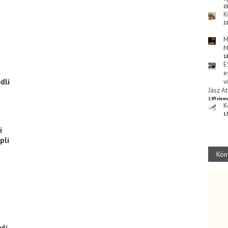
25
K
21
M
M
18
E
e
dli
v
Jász At
149 view
K
13
i
pli
Kön
li