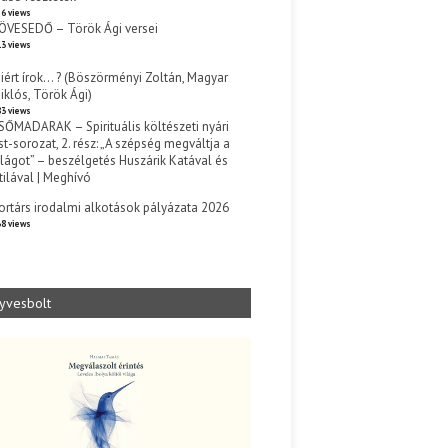
6 views
ÖVESEDŐ – Török Ági versei
3 views
iért írok… ? (Böszörményi Zoltán, Magyar
iklós, Török Ági)
3 views
SŐMADARAK – Spirituális költészeti nyári
st-sorozat, 2. rész: „A szépség megváltja a
ilágot” – beszélgetés Huszárik Katával és
tilával | Meghívó
s
ortárs irodalmi alkotások pályázata 2026
8 views
yvesbolt