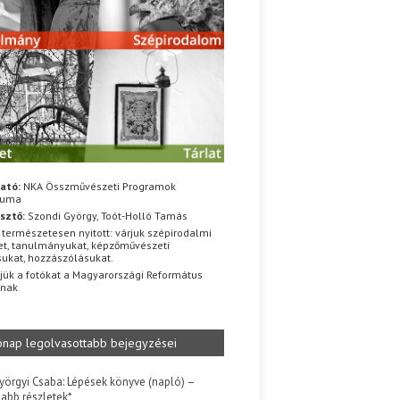
ató:
NKA Összművészeti Programok
iuma
sztő:
Szondi György, Toót-Holló Tamás
 természetesen nyitott: várjuk szépirodalmi
t, tanulmányukat, képzőművészeti
sukat, hozzászólásukat.
jük a fotókat a Magyarországi Református
znak
ónap legolvasottabb bejegyzései
yörgyi Csaba: Lépések könyve (napló) –
jabb részletek*