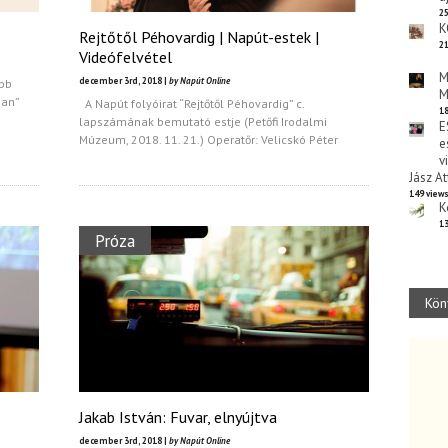
25
K
Rejtőtől Péhovardig | Napút-estek |
21
Videófelvétel
M
december 3rd, 2018 |
by Napút Online
obb
M
ban”
A Napút folyóirat “Rejtőtől Péhovardig” c.
18
lapszámának bemutató estje (Petőfi Irodalmi
E
Múzeum, 2018. 11. 21.) Operatőr: Velicskó Péter
e
v
Jász At
149 view
K
13
Próza
Kön
Jakab István: Fuvar, elnyújtva
december 3rd, 2018 |
by Napút Online