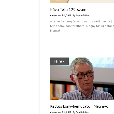
Káva Téka 129. szám
december 3rd, 2018 |
by Napút Online
A teljes képernyős változathoz kattintson a j
felső sarokban található „Megnyitás új ablak
ikonra!
Hírek
Kettős könyvbemutató | Meghívó
december 3rd, 2018 |
by Napút Online