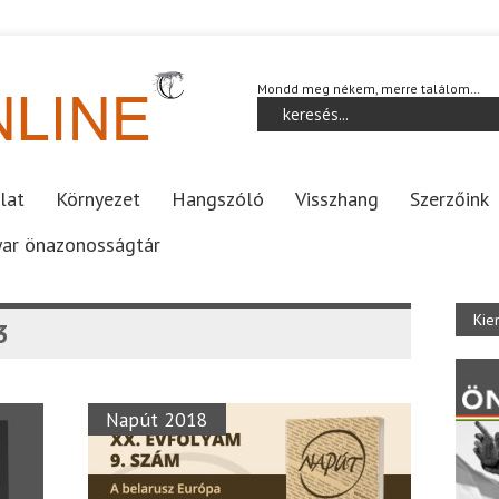
Mondd meg nékem, merre találom…
lat
Környezet
Hangszóló
Visszhang
Szerzőink
ar önazonosságtár
Kie
3
Napút 2018