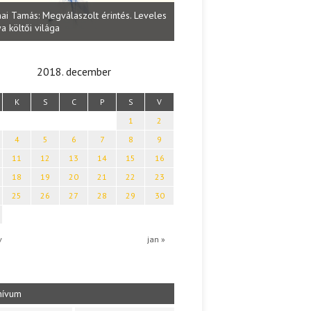
Lakatos Fleisz Katalin: Vasárna
ai Tamás: Megválaszolt érintés. Leveles
Sárszegen
a költői világa
2018. december
K
S
C
P
S
V
1
2
4
5
6
7
8
9
11
12
13
14
15
16
18
19
20
21
22
23
25
26
27
28
29
30
v
jan »
hívum