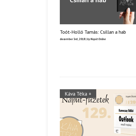
Toót-Holló Tamás: Csillan a hab
december 3rd, 2018 |
by Napút Online
Káva Téka +