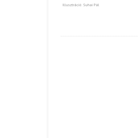
Illusztráció: Suhai Pál
Ispány Marietta: Szavak a fényből
Káplán Géza: Erotikai kala