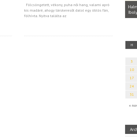
Parvathy Baul: A NAGY LELKEK DALAI.
Fölcsöngetett, vékony, puha női hang, valami apró
Bevezetés a bául ösvénybe (Fordította:
Halm
kis madáré, ahogy társkeresőt dalol egy öblös fán,
Rideg Zsófia)
Iboly
uz
fölhívta. Nyitva találta az
H
3
10
17
24
31
« no
Arc