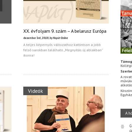
XX. évfolyam 9. szám – A belarusz Európa
december 3rd, 2018 |
by Napút Online
A teljes képernyős változathoz kattintson a jobb
felső sarokban található „Megnyitás új ablakban”
ikonra!
Támog
Kollég
Szerke
A rovat
művüke
alkotá
Videók
Köszön
Egyhá
A h
G
ú