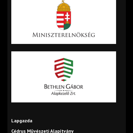
Lapgazda
Cédrus Művészeti Alapítvány