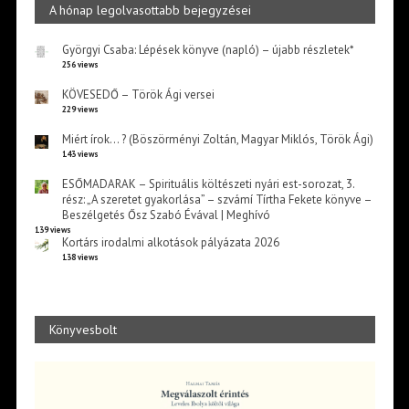
A hónap legolvasottabb bejegyzései
Györgyi Csaba: Lépések könyve (napló) – újabb részletek*
256 views
KÖVESEDŐ – Török Ági versei
229 views
Miért írok… ? (Böszörményi Zoltán, Magyar Miklós, Török Ági)
143 views
ESŐMADARAK – Spirituális költészeti nyári est-sorozat, 3.
rész: „A szeretet gyakorlása” – szvámí Tírtha Fekete könyve –
Beszélgetés Ősz Szabó Évával | Meghívó
139 views
Kortárs irodalmi alkotások pályázata 2026
138 views
Könyvesbolt