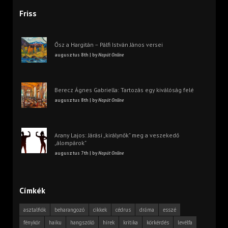
Friss
Ősz a Hargitán – Pálfi István János versei
augusztus 8th | by
Napút Online
Berecz Ágnes Gabriella: Tartozás egy kiválóság felé
augusztus 8th | by
Napút Online
Arany Lajos: Járási „királynők” meg a veszekedő
„álompárok”
augusztus 7th | by
Napút Online
Címkék
asztalfiók
beharangozó
cikkek
cédrus
dráma
esszé
fénykör
haiku
hangszóló
hírek
kritika
körkérdés
levélfa