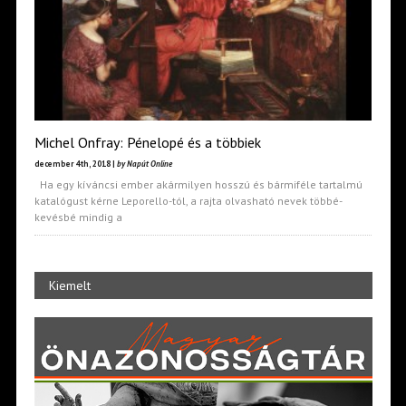
Michel Onfray: Pénelopé és a többiek
december 4th, 2018 |
by Napút Online
Ha egy kíváncsi ember akármilyen hosszú és bármiféle tartalmú
katalógust kérne Leporello-tól, a rajta olvasható nevek többé-
kevésbé mindig a
Kiemelt