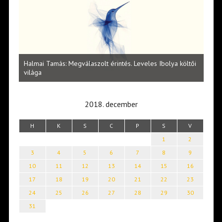
l
Halmai Tamás: Megválaszolt érintés. Leveles Ibolya költői
Laka
világa
2018. december
H
K
S
C
P
S
V
1
2
3
4
5
6
7
8
9
10
11
12
13
14
15
16
17
18
19
20
21
22
23
24
25
26
27
28
29
30
31