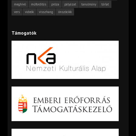
meghívó
műfordítás
próza
pályázat
tanulmány
tárlat
vers
videók
visszhang
önszócikk
Támogatók