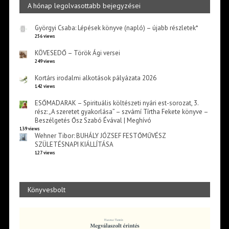
A hónap legolvasottabb bejegyzései
Györgyi Csaba: Lépések könyve (napló) – újabb részletek*
256 views
KÖVESEDŐ – Török Ági versei
249 views
Kortárs irodalmi alkotások pályázata 2026
142 views
ESŐMADARAK – Spirituális költészeti nyári est-sorozat, 3.
rész: „A szeretet gyakorlása” – szvámí Tírtha Fekete könyve –
Beszélgetés Ősz Szabó Évával | Meghívó
139 views
Wehner Tibor: BUHÁLY JÓZSEF FESTŐMŰVÉSZ
SZÜLETÉSNAPI KIÁLLÍTÁSA
127 views
Könyvesbolt