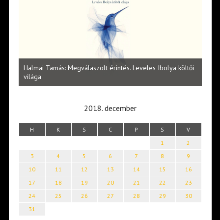
l
Halmai Tamás: Megválaszolt érintés. Leveles Ibolya költői
Laka
világa
2018. december
H
K
S
C
P
S
V
1
2
3
4
5
6
7
8
9
10
11
12
13
14
15
16
17
18
19
20
21
22
23
24
25
26
27
28
29
30
31