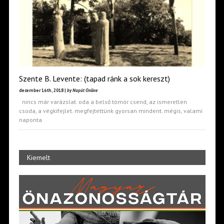
Szente B. Levente: (tapad ránk a sok kereszt)
december 16th, 2018 |
by Napút Online
nincs már varázslat. oda a belső tömör csend, az ismeretlen
csoda, a végkifejlet. megfejtettünk gyorsan mindent. mégis, valami
naponta
Kiemelt