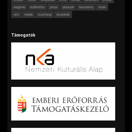
meghívó
műfordítás
próza
pályázat
tanulmány
tárlat
vers
videók
visszhang
önszócikk
Támogatók