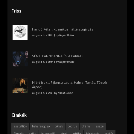
Friss
Handó Péter: Kozmikus háttérsugárzás
augusztus 10th | by
Napút Online
SÉNYI FANNI: ANNA ÉS A FARKAS
augusztus 10th | by
Napút Online
Miért írok… ? (Iancu Laura, Halmai Tamás, Tőzsér
Árpád)
augusztus 9th | by
Napút Online
Címkék
asztalfiók
beharangozó
cikkek
cédrus
dráma
esszé
fénykör
haiku
hangszóló
hírek
kritika
körkérdés
levélfa