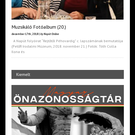
Muzsikáló Fotóalbum (20.)
december 17th, 2018 |
by Napút Online
A Napút folyóirat “Rejtőtől Péhovardig” c. lapszámának bemutatója
(Petőfi Irodalmi Múzeum, 2018. november 21.) Fotók: Tóth Csilla
Ilona és
Kiemelt