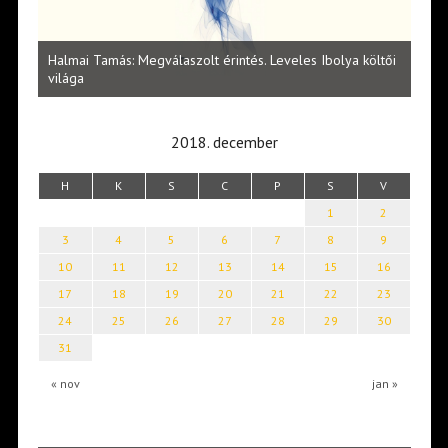
l
Halmai Tamás: Megválaszolt érintés. Leveles Ibolya költői
Laka
világa
2018. december
H
K
S
C
P
S
V
1
2
3
4
5
6
7
8
9
10
11
12
13
14
15
16
17
18
19
20
21
22
23
24
25
26
27
28
29
30
31
« nov
jan »