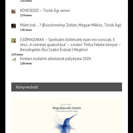
256 views
KÖVESEDŐ – Török Ági versei
229 views
Miért írok… ? (Böszörményi Zoltán, Magyar Miklós, Török Ági)
143 views
ESŐMADARAK – Spirituális költészeti nyári est-sorozat, 3.
rész: „A szeretet gyakorlása” – szvámí Tírtha Fekete könyve –
Beszélgetés Ősz Szabó Évával | Meghívó
139 views
Kortárs irodalmi alkotások pályázata 2026
138 views
Könyvesbolt