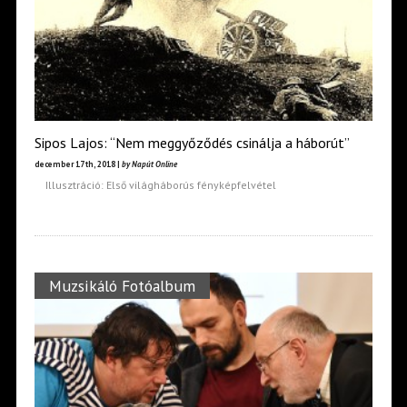
Sipos Lajos: “Nem meggyőződés csinálja a háborút”
december 17th, 2018 |
by Napút Online
Illusztráció: Első világháborús fényképfelvétel
Muzsikáló Fotóalbum