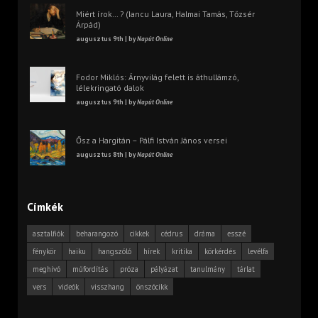
Miért írok… ? (Iancu Laura, Halmai Tamás, Tőzsér
Árpád)
augusztus 9th | by
Napút Online
Fodor Miklós: Árnyvilág felett is áthullámzó,
lélekringató dalok
augusztus 9th | by
Napút Online
Ősz a Hargitán – Pálfi István János versei
augusztus 8th | by
Napút Online
Címkék
asztalfiók
beharangozó
cikkek
cédrus
dráma
esszé
fénykör
haiku
hangszóló
hírek
kritika
körkérdés
levélfa
meghívó
műfordítás
próza
pályázat
tanulmány
tárlat
vers
videók
visszhang
önszócikk