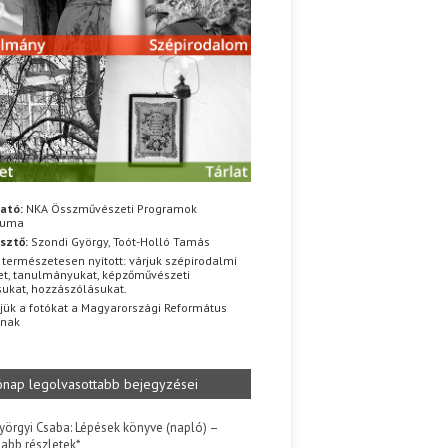
ató:
NKA Összművészeti Programok
iuma
sztő:
Szondi György, Toót-Holló Tamás
 természetesen nyitott: várjuk szépirodalmi
t, tanulmányukat, képzőművészeti
sukat, hozzászólásukat.
jük a fotókat a Magyarországi Református
znak
ónap legolvasottabb bejegyzései
yörgyi Csaba: Lépések könyve (napló) –
jabb részletek*