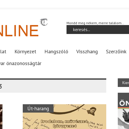
Mondd meg nékem, merre találom…
lat
Környezet
Hangszóló
Visszhang
Szerzőink
ar önazonosságtár
Kie
3
Út-harang