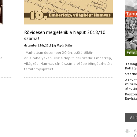
Rövidesen megjelenik a Napút 2018/10.
száma!
december 13th, 2018 |
by Napút Online
Várhatóan december 20-án, csütörtökön
 a
árusítóhelyeken lesz a Napút idei tizedik, Emberkép,
világkép: Hamvas című száma. Alább böngészhető a
Támog
Kollég
tartalomjegyzék!
Szerke
A rovat
művüke
alkotá
Köszön
Egyhá
A h
G
ú