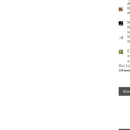
25
K
23
M
M
14
K
13
E
e
s
Ősz Sz
139 view
Kön