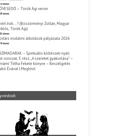
6 views
ÖVESEDŐ – Török Ági versei
8 views
iért írok… ? (Böszörményi Zoltán, Magyar
iklós, Török Ági)
3 views
ortárs irodalmi alkotások pályázata 2026
9 views
SŐMADARAK – Spirituális költészeti nyári
st-sorozat, 3. rész: „A szeretet gyakorlása” –
zvámí Tírtha Fekete könyve – Beszélgetés
abó Évával | Meghívó
s
yvesbolt