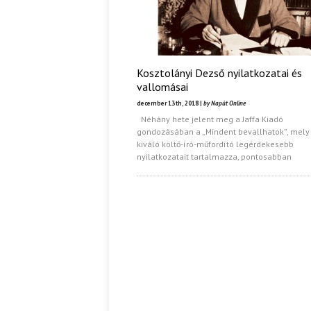
Kosztolányi Dezső nyilatkozatai és
vallomásai
december 13th, 2018 |
by Napút Online
Néhány hete jelent meg a Jaffa Kiadó
gondozásában a „Mindent bevallhatok”, mely
kiváló költő-író-műfordító legérdekesebb
nyilatkozatait tartalmazza, pontosabban