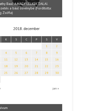
athy Baul: A NAGY LELKEK DALAI.
zetés a bául ösvénybe (Fordította:
Halmai Tamás: Megválaszolt ér
g Zsófia)
Ibolya költői világa
2018. december
K
S
C
P
S
V
1
2
4
5
6
7
8
9
11
12
13
14
15
16
18
19
20
21
22
23
25
26
27
28
29
30
v
jan »
hívum