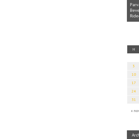
Parv
Beve
Ride
fényből
Káplán Géza: Erotikai kalauz
H
3
10
17
24
31
« no
Arc