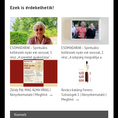
Ezek is érdekelhetik!
ESŐMADARAK – Spirituális
ESŐMADARAK – Spirituális
költészeti nyári est-sorozat, 3.
költészeti nyári est-sorozat, 2.
rész: „A szeretet gyakorlása” –
rész: „A szépség megváltja a
szvámí Tírtha Fekete könyve –
világot” – beszélgetés Huszárik
Beszélgetés Ősz Szabó Évával |
Katával és Jász Attilával |
→
→
Meghívó
Meghívó
Zöldy Pál: MAG ÁLMA VIRÁG |
Kovács katáng Ferenc:
→
Könyvbemutató | Meghívó
Szószögek 1. | Könyvbemutató |
→
Meghívó
Kiemelt