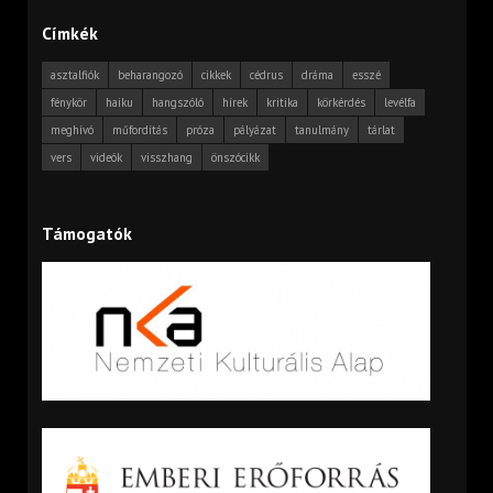
Címkék
asztalfiók
beharangozó
cikkek
cédrus
dráma
esszé
fénykör
haiku
hangszóló
hírek
kritika
körkérdés
levélfa
meghívó
műfordítás
próza
pályázat
tanulmány
tárlat
vers
videók
visszhang
önszócikk
Támogatók