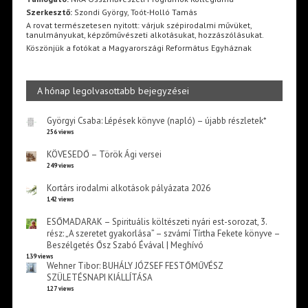
Szerkesztő:
Szondi György, Toót-Holló Tamás
A rovat természetesen nyitott: várjuk szépirodalmi művüket,
tanulmányukat, képzőművészeti alkotásukat, hozzászólásukat.
Köszönjük a fotókat a Magyarországi Református Egyháznak
A hónap legolvasottabb bejegyzései
Györgyi Csaba: Lépések könyve (napló) – újabb részletek*
256 views
KÖVESEDŐ – Török Ági versei
249 views
Kortárs irodalmi alkotások pályázata 2026
142 views
ESŐMADARAK – Spirituális költészeti nyári est-sorozat, 3.
rész: „A szeretet gyakorlása” – szvámí Tírtha Fekete könyve –
Beszélgetés Ősz Szabó Évával | Meghívó
139 views
Wehner Tibor: BUHÁLY JÓZSEF FESTŐMŰVÉSZ
SZÜLETÉSNAPI KIÁLLÍTÁSA
127 views