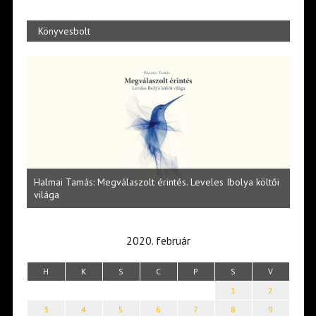
Könyvesbolt
l
Halmai Tamás: Megválaszolt érintés. Leveles Ibolya költői
Laka
világa
2020. február
H
K
S
C
P
S
V
1
2
3
4
5
6
7
8
9