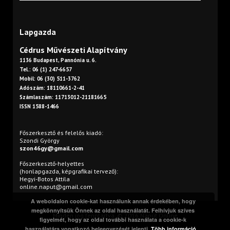
Lapgazda
Cédrus Művészeti Alapítvány
1136 Budapest, Pannónia u. 6.
Tel.: 06 (1) 247-6657
Mobil: 06 (30) 511-3762
Adószám: 18110661-2-41
Számlaszám: 11713012-21181665
ISSN 1588-1466
Főszerkesztő és felelős kiadó:
Szondi György
szon46gy@gmail.com
Főszerkesztő-helyettes
(honlapgazda, képgrafikai tervező):
Hegyi-Botos Attila
online.naput@gmail.com
A weboldalon cookie-kat használunk annak érdekében, hogy
megkönnyítsük Önnek az oldal használatát. Felhívjuk szíves
Minden jog fenntartva. © 2016 Napút Online
figyelmét, hogy az oldal további használata a cookie-k
használatára vonatkozó beleegyezését jelenti.
Több információ...