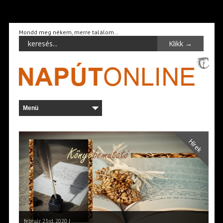
Mondd meg nékem, merre találom…
Hírek
február 23rd, 2020 |