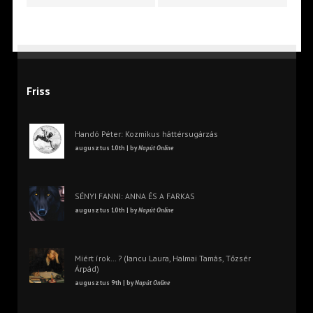
Friss
Handó Péter: Kozmikus háttérsugárzás
augusztus 10th | by
Napút Online
SÉNYI FANNI: ANNA ÉS A FARKAS
augusztus 10th | by
Napút Online
Miért írok… ? (Iancu Laura, Halmai Tamás, Tőzsér
Árpád)
augusztus 9th | by
Napút Online