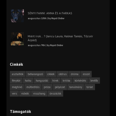
SÉNYI FANNI: ANNA ÉS A FARKAS
augusztus 10th | by
Napút Online
Miért írok… ? (Iancu Laura, Halmai Tamás, Tőzsér
Árpád)
augusztus 9th | by
Napút Online
Címkék
asztalfiók
beharangozó
cikkek
cédrus
dráma
esszé
fénykör
haiku
hangszóló
hírek
kritika
körkérdés
levélfa
meghívó
műfordítás
próza
pályázat
tanulmány
tárlat
vers
videók
visszhang
önszócikk
Támogatók