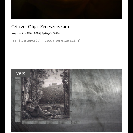
Czilczer Olga: Zeneszerszám
augusztus 28th, 2020 |
by Napút Online
"zenélt a lépcső / micsoda zeneszerszám"
Vers