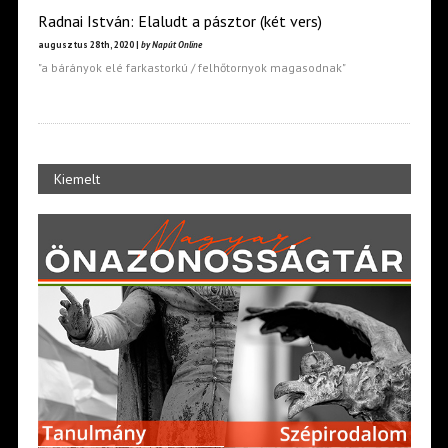
Radnai István: Elaludt a pásztor (két vers)
augusztus 28th, 2020 |
by Napút Online
"a bárányok elé farkastorkú / felhőtornyok magasodnak"
Kiemelt