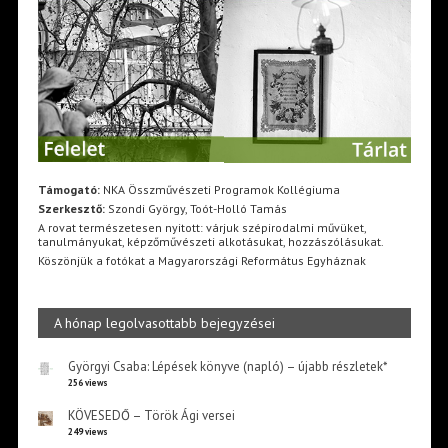
Támogató:
NKA Összművészeti Programok Kollégiuma
Szerkesztő:
Szondi György, Toót-Holló Tamás
A rovat természetesen nyitott: várjuk szépirodalmi művüket,
tanulmányukat, képzőművészeti alkotásukat, hozzászólásukat.
Köszönjük a fotókat a Magyarországi Református Egyháznak
A hónap legolvasottabb bejegyzései
Györgyi Csaba: Lépések könyve (napló) – újabb részletek*
256 views
KÖVESEDŐ – Török Ági versei
249 views