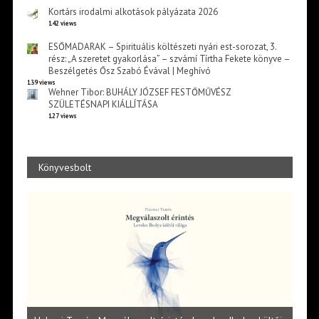
Kortárs irodalmi alkotások pályázata 2026
142 views
ESŐMADARAK – Spirituális költészeti nyári est-sorozat, 3.
rész: „A szeretet gyakorlása” – szvámí Tírtha Fekete könyve –
Beszélgetés Ősz Szabó Évával | Meghívó
139 views
Wehner Tibor: BUHÁLY JÓZSEF FESTŐMŰVÉSZ
SZÜLETÉSNAPI KIÁLLÍTÁSA
127 views
Könyvesbolt