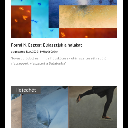
Forrai N. Eszter: Elriasztjuk a halakat
augusztus 31st, 2020 |
by Napút Online
"tovasodródott és mint a fröcskölések után szerteszét repülő
vízcseppek, visszatért a Balatonba"
Hetedhét