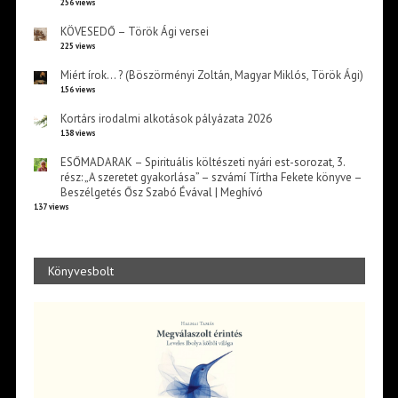
256 views
KÖVESEDŐ – Török Ági versei
225 views
Miért írok… ? (Böszörményi Zoltán, Magyar Miklós, Török Ági)
156 views
Kortárs irodalmi alkotások pályázata 2026
138 views
ESŐMADARAK – Spirituális költészeti nyári est-sorozat, 3.
rész: „A szeretet gyakorlása” – szvámí Tírtha Fekete könyve –
Beszélgetés Ősz Szabó Évával | Meghívó
137 views
Könyvesbolt