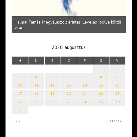
l
Halmai Tamás: Megválaszolt érintés. Leveles Ibolya költői
Laka
világa
2020. augusztus
H
K
S
C
P
S
V
1
2
3
4
5
6
7
8
9
10
11
12
13
14
15
16
17
18
19
20
21
22
23
24
25
26
27
28
29
30
31
« júl
szept »