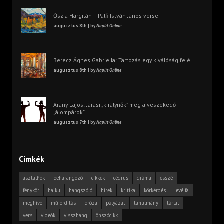
Ősz a Hargitán – Pálfi István János versei
augusztus 8th | by
Napút Online
Berecz Ágnes Gabriella: Tartozás egy kiválóság felé
augusztus 8th | by
Napút Online
Arany Lajos: Járási „királynők” meg a veszekedő
„álompárok”
augusztus 7th | by
Napút Online
Címkék
asztalfiók
beharangozó
cikkek
cédrus
dráma
esszé
fénykör
haiku
hangszóló
hírek
kritika
körkérdés
levélfa
meghívó
műfordítás
próza
pályázat
tanulmány
tárlat
vers
videók
visszhang
önszócikk