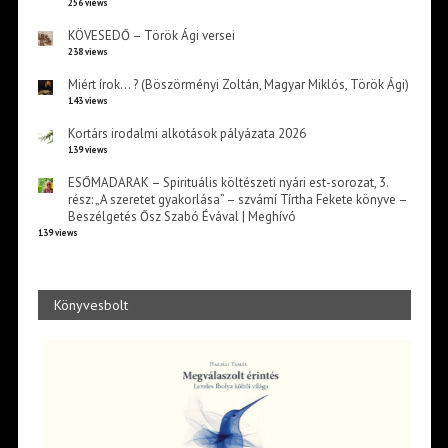
256 views
KÖVESEDŐ – Török Ági versei
238 views
Miért írok… ? (Böszörményi Zoltán, Magyar Miklós, Török Ági)
143 views
Kortárs irodalmi alkotások pályázata 2026
139 views
ESŐMADARAK – Spirituális költészeti nyári est-sorozat, 3.
rész: „A szeretet gyakorlása” – szvámí Tírtha Fekete könyve –
Beszélgetés Ősz Szabó Évával | Meghívó
139 views
Könyvesbolt