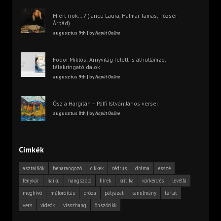
Miért írok… ? (Iancu Laura, Halmai Tamás, Tőzsér
Árpád)
augusztus 9th | by
Napút Online
Fodor Miklós: Árnyvilág felett is áthullámzó,
lélekringató dalok
augusztus 9th | by
Napút Online
Ősz a Hargitán – Pálfi István János versei
augusztus 8th | by
Napút Online
Címkék
asztalfiók
beharangozó
cikkek
cédrus
dráma
esszé
fénykör
haiku
hangszóló
hírek
kritika
körkérdés
levélfa
meghívó
műfordítás
próza
pályázat
tanulmány
tárlat
vers
videók
visszhang
önszócikk