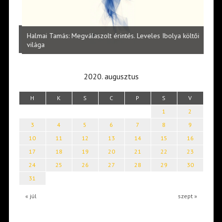
l
Halmai Tamás: Megválaszolt érintés. Leveles Ibolya költői
Laka
világa
2020. augusztus
H
K
S
C
P
S
V
1
2
3
4
5
6
7
8
9
10
11
12
13
14
15
16
17
18
19
20
21
22
23
24
25
26
27
28
29
30
31
« júl
szept »