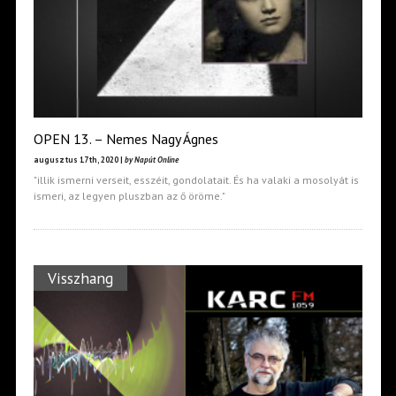
OPEN 13. – Nemes Nagy Ágnes
augusztus 17th, 2020 |
by Napút Online
"illik ismerni verseit, esszéit, gondolatait. És ha valaki a mosolyát is
ismeri, az legyen pluszban az ő öröme."
Visszhang