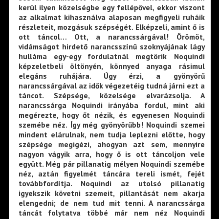
kerül ilyen közelségbe egy fellépővel, ekkor viszont
az alkalmat kihasználva alaposan megfigyeli ruháik
részleteit, mozgásuk szépségét. Elképzeli, amint ő is
ott táncol… Ott, a narancssárgával! Örömöt,
vidámságot hirdető narancsszínű szoknyájának lágy
hulláma egy-egy fordulatnál megtörik Noquindi
képzeletbeli öltönyén, könnyed anyaga rásimul
elegáns ruhájára. Úgy érzi, a gyönyörű
narancssárgával az idők végezetéig tudná járni ezt a
táncot. Szépsége, közelsége elvarázsolja. A
narancssárga Noquindi irányába fordul, mint aki
megérezte, hogy őt nézik, és egyenesen Noquindi
szemébe néz. Így még gyönyörűbb! Noquindi szemei
mindent elárulnak, nem tudja leplezni előtte, hogy
szépsége megigézi, ahogyan azt sem, mennyire
nagyon vágyik arra, hogy ő is ott táncoljon vele
együtt. Még pár pillanatig mélyen Noquindi szemébe
néz, aztán figyelmét táncára tereli ismét, fejét
továbbfordítja. Noquindi az utolsó pillanatig
igyekszik követni szemeit, pillantását nem akarja
elengedni; de nem tud mit tenni. A narancssárga
táncát folytatva többé már nem néz Noquindi