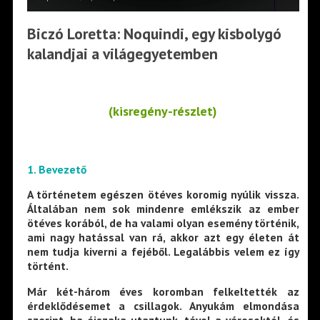
Biczó Loretta: Noquindi, egy kisbolygó
kalandjai a világegyetemben
(kisregény-részlet)
1. Bevezető
A történetem egészen ötéves koromig nyúlik vissza.
Általában nem sok mindenre emlékszik az ember
ötéves korából, de ha valami olyan esemény történik,
ami nagy hatással van rá, akkor azt egy életen át
nem tudja kiverni a fejéből. Legalábbis velem ez így
történt.
Már két-három éves koromban felkeltették az
érdeklődésemet a csillagok. Anyukám elmondása
szerint, ha éjszaka utaztunk, távol a városoktól, és