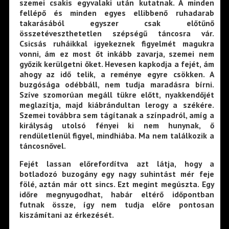
szemei csakis egyvalaki után kutatnak. A minden
fellépő és minden egyes ellibbenő ruhadarab
takarásából egyszer csak előtűnő
összetéveszthetetlen szépségű táncosra vár.
Csicsás ruháikkal igyekeznek figyelmét magukra
vonni, ám ez most őt inkább zavarja, szemei nem
győzik kerülgetni őket. Hevesen kapkodja a fejét, ám
ahogy az idő telik, a reménye egyre csökken. A
buzgósága odébbáll, nem tudja maradásra bírni.
Szíve szomorúan megáll tükre előtt, nyakkendőjét
meglazítja, majd kiábrándultan lerogy a székére.
Szemei továbbra sem tágítanak a színpadról, amíg a
királyság utolsó fényei ki nem hunynak, ő
rendületlenül figyel, mindhiába. Ma nem találkozik a
táncosnővel.
Fejét lassan előrefordítva azt látja, hogy a
botladozó buzogány egy nagy suhintást mér feje
fölé, aztán már ott sincs. Ezt megint megúszta. Egy
időre megnyugodhat, habár eltérő időpontban
futnak össze, így nem tudja előre pontosan
kiszámítani az érkezését.