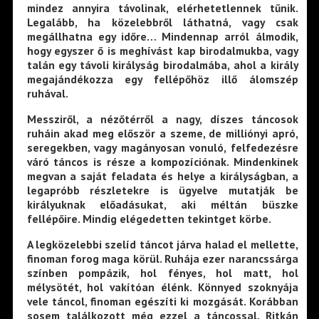
mindez annyira távolinak, elérhetetlennek tűnik.
Legalább, ha közelebbről láthatná, vagy csak
megállhatna egy időre… Mindennap arról álmodik,
hogy egyszer ő is meghívást kap birodalmukba, vagy
talán egy távoli királyság birodalmába, ahol a király
megajándékozza egy fellépőhöz illő álomszép
ruhával.
Messziről, a nézőtérről a nagy, díszes táncosok
ruháin akad meg először a szeme, de milliónyi apró,
seregekben, vagy magányosan vonuló, felfedezésre
váró táncos is része a kompozíciónak. Mindenkinek
megvan a saját feladata és helye a királyságban, a
legapróbb részletekre is ügyelve mutatják be
királyuknak előadásukat, aki méltán büszke
fellépőire. Mindig elégedetten tekintget körbe.
A legközelebbi szelíd táncot járva halad el mellette,
finoman forog maga körül. Ruhája ezer narancssárga
színben pompázik, hol fényes, hol matt, hol
mélysötét, hol vakítóan élénk. Könnyed szoknyája
vele táncol, finoman egészíti ki mozgását. Korábban
sosem találkozott még ezzel a táncossal. Ritkán