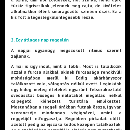
türkiz tigriscsíkok jelennek meg rajta, de kivételes
alkalmakkor élénk smaragdzöld színben úszik. Ez a
kis folt a legeslegkülönlegesebb része.
2. Egy átlagos nap reggelén
A napjai ugyanúgy, megszokott ritmus szerint
zajlanak.
A mai is úgy indul, mint a többi. Most is találkozik
azzal a furcsa alakkal, akinek furcsasága rendkívüli
mohóságában merül ki. Eddig akárhányszor
találkozott vele, válogatás nélkül evett. Leginkább
egy hideg, meleg ételeket egyaránt felsorakoztató
svédasztal bőséges kínálatából megállás nélkül
csipegető, kiéhezett turistára emlékeztet.
Mostanában a reggeli órákban futnak össze, így van
szerencséje mindennap végignézni, amint a
reggelijét elfogyasztja. Régebben pirkadat előtt,
azelőtt pedig az éjszaka kellős közepén találkoztak,