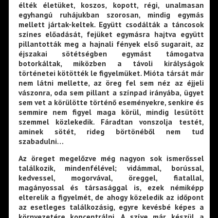
élték életüket, koszos, kopott, régi, unalmasan
egyhangú ruhájukban szorosan, mindig egymás
mellett jártak-keltek. Együtt csodálták a táncosok
színes előadását, fejüket egymásra hajtva együtt
pillantották meg a hajnali fények első sugarait, az
éjszakai sötétségben egymást támogatva
botorkáltak, miközben a távoli királyságok
történetei kötötték le figyelmüket. Mióta társát már
nem látni mellette, az öreg fel sem néz az éjjeli
vászonra, oda sem pillant a színpad irányába, ügyet
sem vet a körülötte történő eseményekre, senkire és
semmire nem figyel maga körül, mindig lesütött
szemmel közlekedik. Fáradtan vonszolja testét,
aminek sötét, rideg börtönéből nem tud
szabadulni…
Az öreget megelőzve még nagyon sok ismerőssel
találkozik, mindenfélével; vidámmal, borússal,
kedvessel, mogorvával, öreggel, fiatallal,
magányossal és társasággal is, ezek némiképp
elterelik a figyelmét, de ahogy közeledik az időpont
az esetleges találkozásig, egyre kevésbé képes a
környezetére koncentrálni. A szíve már készül a