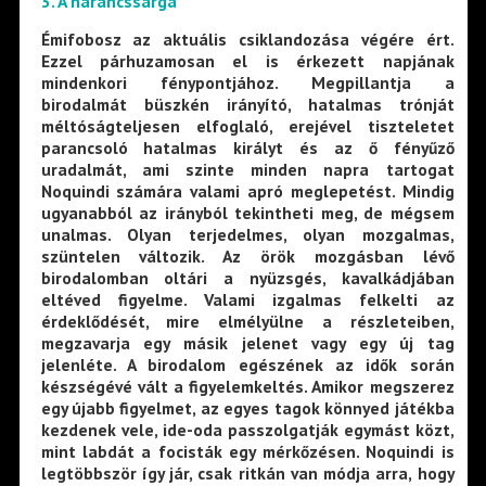
3. A narancssárga
Émifobosz az aktuális csiklandozása végére ért.
Ezzel párhuzamosan el is érkezett napjának
mindenkori fénypontjához. Megpillantja a
birodalmát büszkén irányító, hatalmas trónját
méltóságteljesen elfoglaló, erejével tiszteletet
parancsoló hatalmas királyt és az ő fényűző
uradalmát, ami szinte minden napra tartogat
Noquindi számára valami apró meglepetést. Mindig
ugyanabból az irányból tekintheti meg, de mégsem
unalmas. Olyan terjedelmes, olyan mozgalmas,
szüntelen változik. Az örök mozgásban lévő
birodalomban oltári a nyüzsgés, kavalkádjában
eltéved figyelme. Valami izgalmas felkelti az
érdeklődését, mire elmélyülne a részleteiben,
megzavarja egy másik jelenet vagy egy új tag
jelenléte. A birodalom egészének az idők során
készségévé vált a figyelemkeltés. Amikor megszerez
egy újabb figyelmet, az egyes tagok könnyed játékba
kezdenek vele, ide-oda passzolgatják egymást közt,
mint labdát a focisták egy mérkőzésen. Noquindi is
legtöbbször így jár, csak ritkán van módja arra, hogy