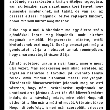
arról még visszaköszön a király erőteljes ragyogása,
van, aki büszkén szórja szét maga köré fényét, hogy
elmesélje mindenkinek, mit talált, de van aki, az
összest elteszi magának, féltve rejtegeti kincsét,
abból mit sem mutat meg másnak.
Ritka nap a mai. A birodalom ma egy életre szóló
ajándékkal lepte meg Noquindit, amit eltehet
magának emlékül. Megszerezte, eltette, ettől
kivételesnek érzi magát. Sokáig emésztgeti még a
gondolatot, várja a holnapot annak reményében,
hogy a narancssárgát viszontlátja.
Átható sötétség uralja a sivár tájat, amerre most
útja vezet. Más érdekesség nem akad errefelé, az
egyetlen néznivaló a távolból jól kivehető fénylő
foltok, amik minden bizonnyal messzi királyságok.
Történeteik filmsorozatként jelennek meg az esti
vásznon, hogy némi szórakozást nyújtsanak az
unatkozó arra járónak. A vetítés élő közvetítésként
indult, de a távolság miatt, mire eléri Noquindi
otthonát, a film már a múltról mesél. A történetükbe
Noquindi belefolyt, ismeri már szereplőit, szívesen