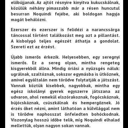
előbújjanak. Az ajtót résnyire kinyitva kukucskálnak,
közülük néhány pimaszabb már a résen huncutul
besurran Noquindi fejébe, aki boldogan hagyja
magát behálózni.
Ezerszer és ezerszer is felidézi a narancssárga
táncossal történt találkozást meg azt a pillantást.
A kisbolygó teljes egészét áthatja a gondolat.
Szereti ezt az érzést.
Újabb ismerős érkezik. Helyesebben, egy seregnyi
ismerős. Ez a sereg olyan, mintha rengeteg
kisgyerekből állna. Mindig óriási a nyüzsgés náluk:
ugrálnak, szaltóznak, sokszor egymásba is ütköznek,
amivel egyáltalán nem törődve folytatják a játszást.
Vannak köztük kisebbek, nagyobbak, mintha egy
egész iskolányi gyerek egyszerre játszana az
udvaron, ahol remekül elszórakoznak, fogócskáznak,
bújócskáznak, csúszkálnak és hempergőznek. Jó
érzés őket nézni, amint láthatóan a külvilággal nem
is törődve naphosszat önfeledten bohóckodnak.
Viszonylag hosszú időbe telik, míg Noquindi elhalad
mellettük, olyan nagyon sokan vannak.