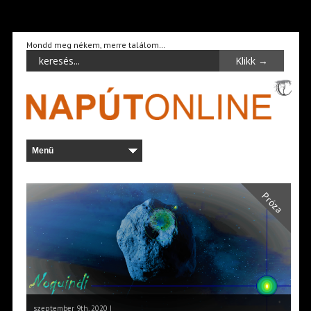
Mondd meg nékem, merre találom…
Próza
szeptember 9th, 2020 |