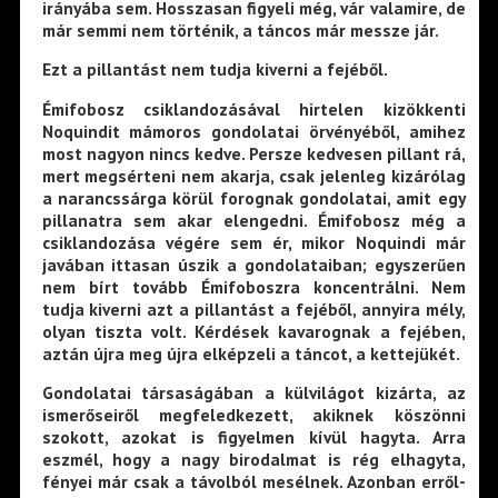
irányába sem. Hosszasan figyeli még, vár valamire, de
már semmi nem történik, a táncos már messze jár.
Ezt a pillantást nem tudja kiverni a fejéből.
Émifobosz csiklandozásával hirtelen kizökkenti
Noquindit mámoros gondolatai örvényéből, amihez
most nagyon nincs kedve. Persze kedvesen pillant rá,
mert megsérteni nem akarja, csak jelenleg kizárólag
a narancssárga körül forognak gondolatai, amit egy
pillanatra sem akar elengedni. Émifobosz még a
csiklandozása végére sem ér, mikor Noquindi már
javában ittasan úszik a gondolataiban; egyszerűen
nem bírt tovább Émifoboszra koncentrálni. Nem
tudja kiverni azt a pillantást a fejéből, annyira mély,
olyan tiszta volt. Kérdések kavarognak a fejében,
aztán újra meg újra elképzeli a táncot, a kettejükét.
Gondolatai társaságában a külvilágot kizárta, az
ismerőseiről megfeledkezett, akiknek köszönni
szokott, azokat is figyelmen kívül hagyta. Arra
eszmél, hogy a nagy birodalmat is rég elhagyta,
fényei már csak a távolból mesélnek. Azonban erről-