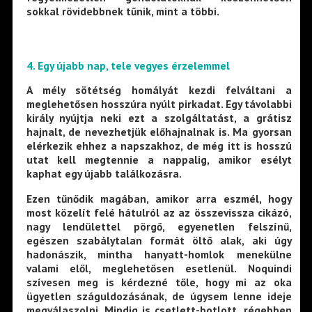
sokkal rövidebbnek tűnik, mint a többi.
4. Egy újabb nap, tele vegyes érzelemmel
A mély sötétség homályát kezdi felváltani a
meglehetősen hosszúra nyúlt pirkadat. Egy távolabbi
király nyújtja neki ezt a szolgáltatást, a grátisz
hajnalt, de nevezhetjük előhajnalnak is. Ma gyorsan
elérkezik ehhez a napszakhoz, de még itt is hosszú
utat kell megtennie a nappalig, amikor esélyt
kaphat egy újabb találkozásra.
Ezen tűnődik magában, amikor arra eszmél, hogy
most közelít felé hátulról az az összevissza cikázó,
nagy lendülettel pörgő, egyenetlen felszínű,
egészen szabálytalan formát öltő alak, aki úgy
hadonászik, mintha hanyatt-homlok menekülne
valami elől, meglehetősen esetlenül. Noquindi
szívesen meg is kérdezné tőle, hogy mi az oka
ügyetlen száguldozásának, de úgysem lenne ideje
megválaszolni. Mindig is csetlett-botlott, régebben