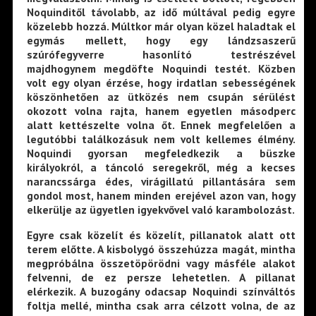
Noquinditől távolabb, az idő múltával pedig egyre
közelebb hozzá. Múltkor már olyan közel haladtak el
egymás mellett, hogy egy lándzsaszerű
szúrófegyverre hasonlító testrészével
majdhogynem megdöfte Noquindi testét. Közben
volt egy olyan érzése, hogy irdatlan sebességének
köszönhetően az ütközés nem csupán sérülést
okozott volna rajta, hanem egyetlen másodperc
alatt kettészelte volna őt. Ennek megfelelően a
legutóbbi találkozásuk nem volt kellemes élmény.
Noquindi gyorsan megfeledkezik a büszke
királyokról, a táncoló seregekről, még a kecses
narancssárga édes, virágillatú pillantására sem
gondol most, hanem minden erejével azon van, hogy
elkerülje az ügyetlen igyekvővel való karambolozást.
Egyre csak közelít és közelít, pillanatok alatt ott
terem előtte. A kisbolygó összehúzza magát, mintha
megpróbálna összetöpörödni vagy másféle alakot
felvenni, de ez persze lehetetlen. A pillanat
elérkezik. A buzogány odacsap Noquindi színváltós
foltja mellé, mintha csak arra célzott volna, de az