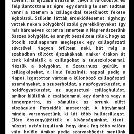
felpillantottam az égre, egy darabig le sem tudtam
venni a szemem a csillagokkal teletömött fekete
égboltról. Szüleim látták érdeklődésemet, úgyhogy
vettek nekem bolygókról szóló gyerekkönyveket, így
már hároméves koromra ismertem a Naprendszerünk
összes bolygóját, és annyit beszéltem róluk, hogy az
ötödik szülinapomra megleptek egy csillagászati
távcsővel. Nagyon örültem neki, hát még a
szabadban töltött éjszakáknak, amikor órákon át
csak kémleltük a csillagokat a teleszkópommal.
Néztük a bolygókat, a Szaturnusz gyűrűit, a
csillagképeket, a Hold felszínét, nappal pedig a
Napot. Izgatottan vártam a különböző csillagászati
eseményeket, a szuperholdat, a napfogyatkozást, a
holdfogyatkozást, az augusztusi csillaghullást,
amikor kiültünk a családommal egy dombra vagy a
tengerpartra, és bámultuk az orrunk előtt
elszáguldó Perseidák meteorrajt. A bátyámmal
mindig versenyeztünk, ki lát több hullócsillagot.
Előre összegyűjtöttük a kívánságainkat, tízet-
húszat, aztán izgultunk, hogy kinek fog több valóra
válni belőle. Amikor pedig szarvasbőgést mentünk