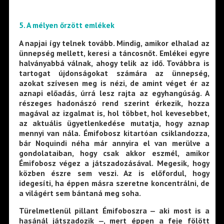
5. A mélyen őrzött emlékek
A napjai így telnek tovább. Mindig, amikor elhalad az
ünnepség mellett, keresi a táncosnőt. Emlékei egyre
halványabbá válnak, ahogy telik az idő. Továbbra is
tartogat újdonságokat számára az ünnepség,
azokat szívesen meg is nézi, de amint véget ér az
aznapi előadás, úrrá lesz rajta az egyhangúság. A
részeges hadonászó rend szerint érkezik, hozza
magával az izgalmat is, hol többet, hol kevesebbet,
az aktuális ügyetlenkedése mutatja, hogy aznap
mennyi van nála. Émifobosz kitartóan csiklandozza,
bár Noquindi néha már annyira el van merülve a
gondolataiban, hogy csak akkor eszmél, amikor
Émifobosz végez a játszadozásával. Megesik, hogy
közben észre sem veszi. Az is előfordul, hogy
idegesíti, ha éppen másra szeretne koncentrálni, de
a világért sem bántaná meg soha.
Türelmetlenül pillant Émifoboszra ‒ aki most is a
hasánál játszadozik ‒, mert éppen a feje fölött