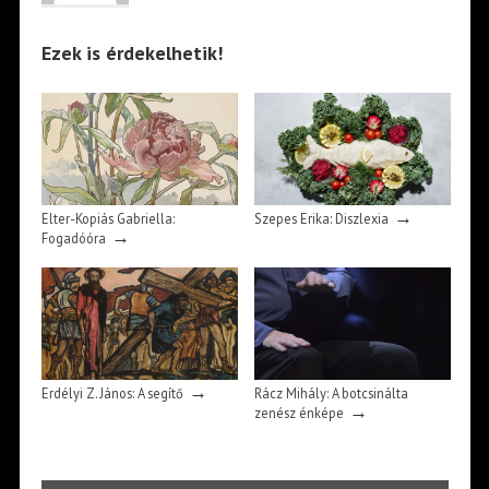
Ezek is érdekelhetik!
→
Elter-Kopiás Gabriella:
Szepes Erika: Diszlexia
→
Fogadóóra
→
Erdélyi Z. János: A segítő
Rácz Mihály: A botcsinálta
→
zenész énképe