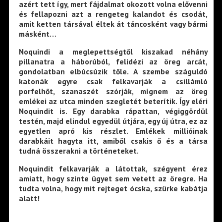
azért tett így, mert fájdalmat okozott volna elővenni
és fellapozni azt a rengeteg kalandot és csodát,
amit ketten társával éltek át táncosként vagy bármi
másként…
Noquindi a meglepettségtől kiszakad néhány
pillanatra a háborúból, felidézi az öreg arcát,
gondolatban elbúcsúzik tőle. A szembe száguldó
katonák egyre csak felkavarják a csillámló
porfelhőt, szanaszét szórják, mígnem az öreg
emlékei az utca minden szegletét beterítik. Így eléri
Noquindit is. Egy darabka rápattan, végiggördül
testén, majd elindul egyedül útjára, egy új útra, ez az
egyetlen apró kis részlet. Emlékek millióinak
darabkáit hagyta itt, amiből csakis ő és a társa
tudná összerakni a történeteket.
Noquindit felkavarják a látottak, szégyent érez
amiatt, hogy szinte ügyet sem vetett az öregre. Ha
tudta volna, hogy mit rejteget ócska, szürke kabátja
alatt!