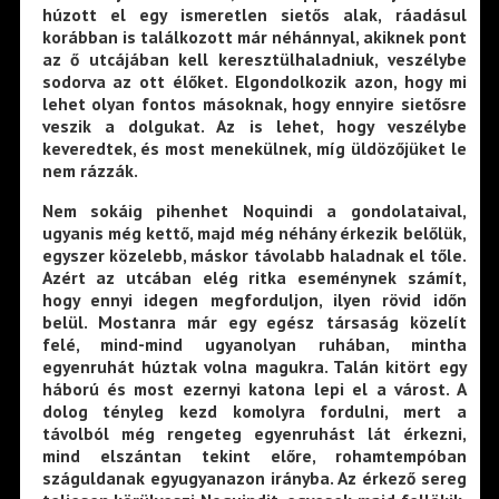
húzott el egy ismeretlen sietős alak, ráadásul
korábban is találkozott már néhánnyal, akiknek pont
az ő utcájában kell keresztülhaladniuk, veszélybe
sodorva az ott élőket. Elgondolkozik azon, hogy mi
lehet olyan fontos másoknak, hogy ennyire sietősre
veszik a dolgukat. Az is lehet, hogy veszélybe
keveredtek, és most menekülnek, míg üldözőjüket le
nem rázzák.
Nem sokáig pihenhet Noquindi a gondolataival,
ugyanis még kettő, majd még néhány érkezik belőlük,
egyszer közelebb, máskor távolabb haladnak el tőle.
Azért az utcában elég ritka eseménynek számít,
hogy ennyi idegen megforduljon, ilyen rövid időn
belül. Mostanra már egy egész társaság közelít
felé, mind-mind ugyanolyan ruhában, mintha
egyenruhát húztak volna magukra. Talán kitört egy
háború és most ezernyi katona lepi el a várost. A
dolog tényleg kezd komolyra fordulni, mert a
távolból még rengeteg egyenruhást lát érkezni,
mind elszántan tekint előre, rohamtempóban
száguldanak egyugyanazon irányba. Az érkező sereg