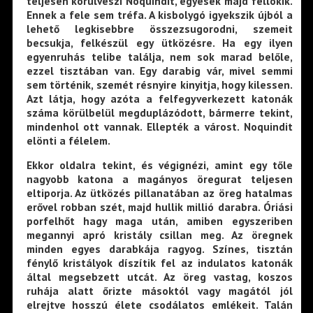
teljesen körülveszi Noquindit, egyesek majd fellökik.
Ennek a fele sem tréfa. A kisbolygó igyekszik újból a
lehető legkisebbre összezsugorodni, szemeit
becsukja, felkészül egy ütközésre. Ha egy ilyen
egyenruhás telibe találja, nem sok marad belőle,
ezzel tisztában van. Egy darabig vár, mivel semmi
sem történik, szemét résnyire kinyitja, hogy kilessen.
Azt látja, hogy azóta a felfegyverkezett katonák
száma körülbelül megduplázódott, bármerre tekint,
mindenhol ott vannak. Ellepték a várost. Noquindit
elönti a félelem.
Ekkor oldalra tekint, és végignézi, amint egy tőle
nagyobb katona a magányos öregurat teljesen
eltiporja. Az ütközés pillanatában az öreg hatalmas
erővel robban szét, majd hullik millió darabra. Óriási
porfelhőt hagy maga után, amiben egyszeriben
megannyi apró kristály csillan meg. Az öregnek
minden egyes darabkája ragyog. Színes, tisztán
fénylő kristályok díszítik fel az indulatos katonák
által megsebzett utcát. Az öreg vastag, koszos
ruhája alatt őrizte másoktól vagy magától jól
elrejtve hosszú élete csodálatos emlékeit. Talán