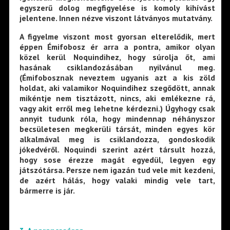
egyszerű dolog megfigyelése is komoly kihívást
jelentene. Innen nézve viszont látványos mutatvány.
A figyelme viszont most gyorsan elterelődik, mert
éppen Émifobosz ér arra a pontra, amikor olyan
közel kerül Noquindihez, hogy súrolja őt, ami
hasának csiklandozásában nyilvánul meg.
(Émifobosznak neveztem ugyanis azt a kis zöld
holdat, aki valamikor Noquindihez szegődött, annak
mikéntje nem tisztázott, nincs, aki emlékezne rá,
vagy akit erről meg lehetne kérdezni.) Úgyhogy csak
annyit tudunk róla, hogy mindennap néhányszor
becsületesen megkerüli társát, minden egyes kör
alkalmával meg is csiklandozza, gondoskodik
jókedvéről. Noquindi szerint azért társult hozzá,
hogy sose érezze magát egyedül, legyen egy
játszótársa. Persze nem igazán tud vele mit kezdeni,
de azért hálás, hogy valaki mindig vele tart,
bármerre is jár.