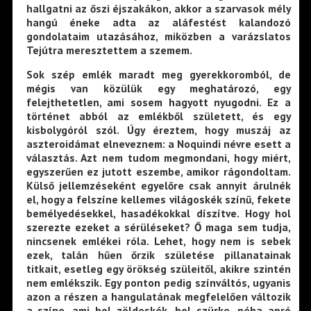
hallgatni az őszi éjszakákon, akkor a szarvasok mély
hangú éneke adta az aláfestést kalandozó
gondolataim utazásához, miközben a varázslatos
Tejútra meresztettem a szemem.
Sok szép emlék maradt meg gyerekkoromból, de
mégis van közülük egy meghatározó, egy
felejthetetlen, ami sosem hagyott nyugodni. Ez a
történet abból az emlékből született, és egy
kisbolygóról szól. Úgy éreztem, hogy muszáj az
aszteroidámat elneveznem: a Noquindi névre esett a
választás. Azt nem tudom megmondani, hogy miért,
egyszerűen ez jutott eszembe, amikor rágondoltam.
Külső jellemzéseként egyelőre csak annyit árulnék
el, hogy a felszíne kellemes világoskék színű, fekete
bemélyedésekkel, hasadékokkal díszítve. Hogy hol
szerezte ezeket a sérüléseket? Ő maga sem tudja,
nincsenek emlékei róla. Lehet, hogy nem is sebek
ezek, talán hűen őrzik születése pillanatainak
titkait, esetleg egy örökség szüleitől, akikre szintén
nem emlékszik. Egy ponton pedig színváltós, ugyanis
azon a részen a hangulatának megfelelően változik
a színe, ami hol zöldeskék, hol szürke, néha apró