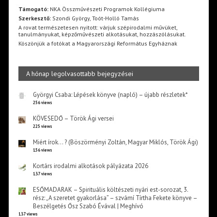
Támogató:
NKA Összművészeti Programok Kollégiuma
Szerkesztő:
Szondi György, Toót-Holló Tamás
A rovat természetesen nyitott: várjuk szépirodalmi művüket,
tanulmányukat, képzőművészeti alkotásukat, hozzászólásukat.
Köszönjük a fotókat a Magyarországi Református Egyháznak
A hónap legolvasottabb bejegyzései
Györgyi Csaba: Lépések könyve (napló) – újabb részletek*
256 views
KÖVESEDŐ – Török Ági versei
225 views
Miért írok… ? (Böszörményi Zoltán, Magyar Miklós, Török Ági)
156 views
Kortárs irodalmi alkotások pályázata 2026
137 views
ESŐMADARAK – Spirituális költészeti nyári est-sorozat, 3.
rész: „A szeretet gyakorlása” – szvámí Tírtha Fekete könyve –
Beszélgetés Ősz Szabó Évával | Meghívó
137 views