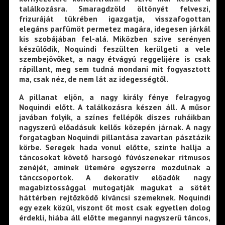
találkozásra. Smaragdzöld öltönyét felveszi,
frizuráját tükrében igazgatja, visszafogottan
elegáns parfümöt permetez magára, idegesen járkál
kis szobájában fel-alá. Miközben szíve serényen
készülődik, Noquindi feszülten kerülgeti a vele
szembejövőket, a nagy étvágyú reggelijére is csak
rápillant, meg sem tudná mondani mit fogyasztott
ma, csak néz, de nem lát az idegességtől.
A pillanat eljön, a nagy király fénye felragyog
Noquindi előtt. A találkozásra készen áll. A műsor
javában folyik, a színes fellépők díszes ruháikban
nagyszerű előadásuk kellős közepén járnak. A nagy
forgatagban Noquindi pillantása zavartan pásztázik
körbe. Seregek hada vonul előtte, szinte hallja a
táncosokat követő harsogó fúvószenekar ritmusos
zenéjét, aminek ütemére egyszerre mozdulnak a
tánccsoportok. A dekoratív előadók nagy
magabiztossággal mutogatják magukat a sötét
háttérben rejtőzködő kíváncsi szemeknek. Noquindi
egy ezek közül, viszont őt most csak egyetlen dolog
érdekli, hiába áll előtte megannyi nagyszerű táncos,