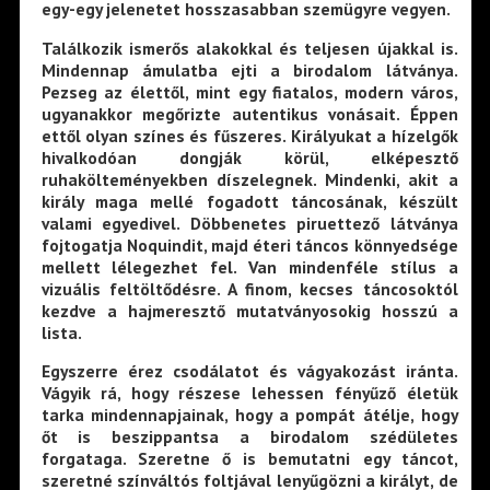
egy-egy jelenetet hosszasabban szemügyre vegyen.
Találkozik ismerős alakokkal és teljesen újakkal is.
Mindennap ámulatba ejti a birodalom látványa.
Pezseg az élettől, mint egy fiatalos, modern város,
ugyanakkor megőrizte autentikus vonásait. Éppen
ettől olyan színes és fűszeres. Királyukat a hízelgők
hivalkodóan dongják körül, elképesztő
ruhakölteményekben díszelegnek. Mindenki, akit a
király maga mellé fogadott táncosának, készült
valami egyedivel. Döbbenetes piruettező látványa
fojtogatja Noquindit, majd éteri táncos könnyedsége
mellett lélegezhet fel. Van mindenféle stílus a
vizuális feltöltődésre. A finom, kecses táncosoktól
kezdve a hajmeresztő mutatványosokig hosszú a
lista.
Egyszerre érez csodálatot és vágyakozást iránta.
Vágyik rá, hogy részese lehessen fényűző életük
tarka mindennapjainak, hogy a pompát átélje, hogy
őt is beszippantsa a birodalom szédületes
forgataga. Szeretne ő is bemutatni egy táncot,
szeretné színváltós foltjával lenyűgözni a királyt, de