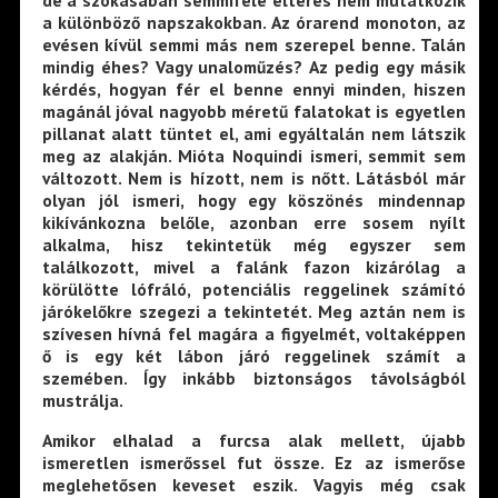
de a szokásában semmiféle eltérés nem mutatkozik
a különböző napszakokban. Az órarend monoton, az
evésen kívül semmi más nem szerepel benne. Talán
mindig éhes? Vagy unaloműzés? Az pedig egy másik
kérdés, hogyan fér el benne ennyi minden, hiszen
magánál jóval nagyobb méretű falatokat is egyetlen
pillanat alatt tüntet el, ami egyáltalán nem látszik
meg az alakján. Mióta Noquindi ismeri, semmit sem
változott. Nem is hízott, nem is nőtt. Látásból már
olyan jól ismeri, hogy egy köszönés mindennap
kikívánkozna belőle, azonban erre sosem nyílt
alkalma, hisz tekintetük még egyszer sem
találkozott, mivel a falánk fazon kizárólag a
körülötte lófráló, potenciális reggelinek számító
járókelőkre szegezi a tekintetét. Meg aztán nem is
szívesen hívná fel magára a figyelmét, voltaképpen
ő is egy két lábon járó reggelinek számít a
szemében. Így inkább biztonságos távolságból
mustrálja.
Amikor elhalad a furcsa alak mellett, újabb
ismeretlen ismerőssel fut össze. Ez az ismerőse
meglehetősen keveset eszik. Vagyis még csak