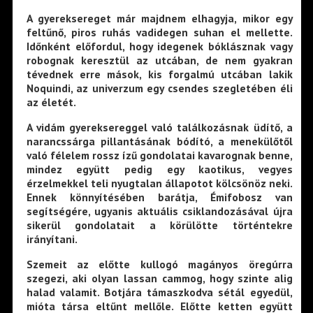
A gyereksereget már majdnem elhagyja, mikor egy
feltűnő, piros ruhás vadidegen suhan el mellette.
Időnként előfordul, hogy idegenek bóklásznak vagy
robognak keresztül az utcában, de nem gyakran
tévednek erre mások, kis forgalmú utcában lakik
Noquindi, az univerzum egy csendes szegletében éli
az életét.
A vidám gyereksereggel való találkozásnak üdítő, a
narancssárga pillantásának bódító, a menekülőtől
való félelem rossz ízű gondolatai kavarognak benne,
mindez együtt pedig egy kaotikus, vegyes
érzelmekkel teli nyugtalan állapotot kölcsönöz neki.
Ennek könnyítésében barátja, Émifobosz van
segítségére, ugyanis aktuális csiklandozásával újra
sikerül gondolatait a körülötte történtekre
irányítani.
Szemeit az előtte kullogó magányos öregúrra
szegezi, aki olyan lassan cammog, hogy szinte alig
halad valamit. Botjára támaszkodva sétál egyedül,
mióta társa eltűnt mellőle. Előtte ketten együtt