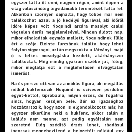
egyszer látta őt enni, nagyon régen, amint éppen a
világ valószínűleg legvidámabb teremtését falta fel.
Akkoriban szörnyen sajnálta, hogy többé már nem
találkozhat azzal a jó kedélyű figurával, aki időről
időre képes volt Noquindi arcára mosolyt csalni
végtelen derűs megjelenésével. Minden áldott nap,
mikor elhaladtak egymás mellett, Noquindinek fülig
ért a szája. Eleinte furcsának találta, hogy lehet
folyton vigyorogni, aztán megszokta a látványt, majd
ő is lelkes mosolygásba kezdett, akárhányszor
találkoztak. Még mindig gyakran eszébe jut, főleg,
mikor meglátja ezt a meglehetősen étvágytalan
ismerőst.
Na és persze ott van az a mókás figura, aki megállás
nélkül bukfencezik. Noquindi is szívesen pördülne
egyet-kettőt, kipróbálná, milyen érzés, de fogalma
sincs, hogyan kezdjen bele. Bár az igazsághoz
hozzátartozik, hogy azon is elgondolkozott már, ha
egyszer sikerülne neki a bukfenc, akkor talán a
leállás nem menne, azt pedig egyáltalán nem
szeretné. Elég szédítő érzés lehet, ráadásul
igencsak megnehezítené a helyzetét; például egy