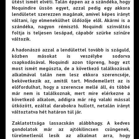
ütést ismét elvéti. Talán éppen az a szándéka, hogy
Noquindire üssön egyet, azzal pedig egy akkora
lendületet szerezzen magának, amivel képes irányt
váltani, így elmenekülhet üldözője elől. Akármi is a
szándéka, nagyon rémisztő. Noquindi színváltós
foltja is teljesen lesápad, cápabőr szürke színűre
változik.
A hadonászó azzal a lendülettel tovább is száguld,
közben másokat is veszélybe sodorva
csapkodásával. Noquindi azon töpreng, hogy ezt
most ismét megúszta, de a következő találkozásuk
alkalmával talán nem lesz ekkora szerencséje,
bekövetkezik az, amitől tart. Mindemellett az is
előfordulhat, hogy a szerencse mellé áll, és többé
már nem is találkoznak, mert mire elérkezne a
következő alkalom, addigra már rég valaki mással
ütközött, ezáltal darabokra hullott, netalán irányt
változtatva hét határon túl jár.
Zaklatottsága lassacskán alábbhagy. A kedves
gondolatok már az ajtókilincsen csüngenek,
türelmetlenül lesik az alkalmat arra, hogy