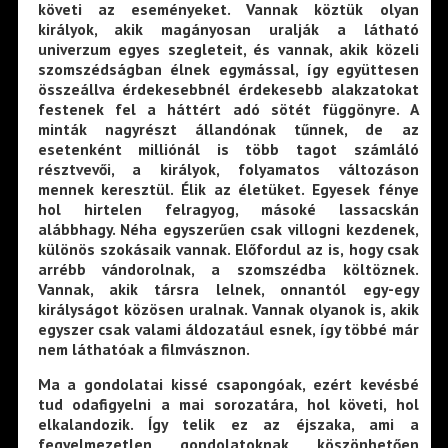
követi az eseményeket. Vannak köztük olyan
királyok, akik magányosan uralják a látható
univerzum egyes szegleteit, és vannak, akik közeli
szomszédságban élnek egymással, így együttesen
összeállva érdekesebbnél érdekesebb alakzatokat
festenek fel a háttért adó sötét függönyre. A
minták nagyrészt állandónak tűnnek, de az
esetenként milliónál is több tagot számláló
résztvevői, a királyok, folyamatos változáson
mennek keresztül. Élik az életüket. Egyesek fénye
hol hirtelen felragyog, másoké lassacskán
alábbhagy. Néha egyszerűen csak villogni kezdenek,
különös szokásaik vannak. Előfordul az is, hogy csak
arrébb vándorolnak, a szomszédba költöznek.
Vannak, akik társra lelnek, onnantól egy-egy
királyságot közösen uralnak. Vannak olyanok is, akik
egyszer csak valami áldozatául esnek, így többé már
nem láthatóak a filmvásznon.
Ma a gondolatai kissé csapongóak, ezért kevésbé
tud odafigyelni a mai sorozatára, hol követi, hol
elkalandozik. Így telik ez az éjszaka, ami a
fegyelmezetlen gondolatoknak köszönhetően