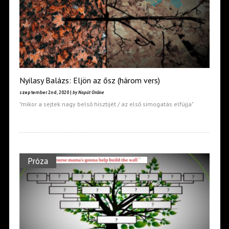
Nyilasy Balázs: Eljön az ősz (három vers)
szeptember 2nd, 2020 |
by Napút Online
"mikor a sejtek nagy belső hisztijét / az első simogatás elfújja"
Próza