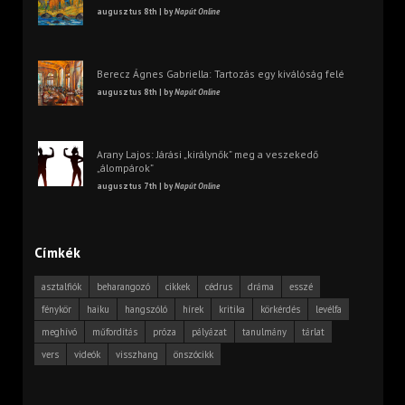
augusztus 8th | by
Napút Online
Berecz Ágnes Gabriella: Tartozás egy kiválóság felé
augusztus 8th | by
Napút Online
Arany Lajos: Járási „királynők” meg a veszekedő
„álompárok”
augusztus 7th | by
Napút Online
Címkék
asztalfiók
beharangozó
cikkek
cédrus
dráma
esszé
fénykör
haiku
hangszóló
hírek
kritika
körkérdés
levélfa
meghívó
műfordítás
próza
pályázat
tanulmány
tárlat
vers
videók
visszhang
önszócikk