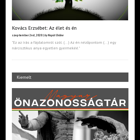
Kovács Erzsébet: Az élet és én
szeptember 2nd, 2020 |
by Napút Online
"Ez az írás a fájdalomról szól. (...) Az én nézőpontom (...) egy
nárcisztikus anya egyetlen gyermekéé."
Kiemelt