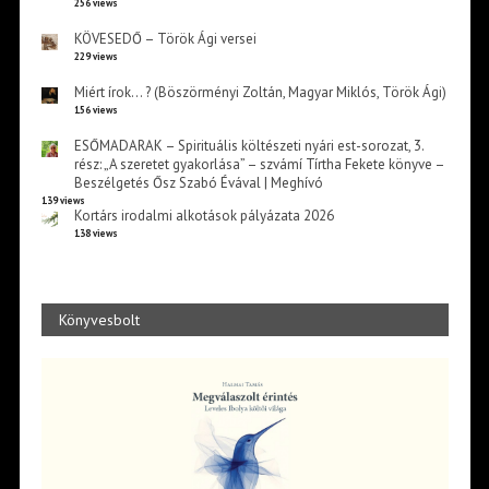
256 views
KÖVESEDŐ – Török Ági versei
229 views
Miért írok… ? (Böszörményi Zoltán, Magyar Miklós, Török Ági)
156 views
ESŐMADARAK – Spirituális költészeti nyári est-sorozat, 3.
rész: „A szeretet gyakorlása” – szvámí Tírtha Fekete könyve –
Beszélgetés Ősz Szabó Évával | Meghívó
139 views
Kortárs irodalmi alkotások pályázata 2026
138 views
Könyvesbolt