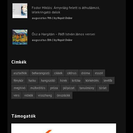
Fodor Miklós: Árnyvilág felett is áthullámzó,
lélekringató dalok
augusztus 9th | by
Napút Online
Ősz a Hargitán – Pálfi István János versei
augusztus 8th | by
Napút Online
Címkék
asztalfiók
beharangozó
cikkek
cédrus
dráma
esszé
fénykör
haiku
hangszóló
hírek
kritika
körkérdés
levélfa
meghívó
műfordítás
próza
pályázat
tanulmány
tárlat
vers
videók
visszhang
önszócikk
Támogatók