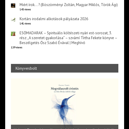
Miért írok… ? (Böszörményi Zoltán, Magyar Miklós, Török Ági)
143 views
Kortárs irodalmi alkotások pályázata 2026
141 views
ESŐMADARAK – Spirituális költészeti nyári est-sorozat, 3.
rész: „A szeretet gyakorlása” – szvámí Tírtha Fekete könyve –
Beszélgetés Ősz Szabó Évával | Meghívó
139 views
Könyvesbolt