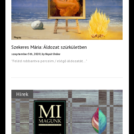
Szekeres Mária: Áldozat szürkületben
szeptember 5th, 2020 |
by Napút Online
"Feléd robbantva perceim / elégő áldozatát..."
Hírek