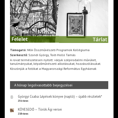
Támogató:
NKA Összművészeti Programok Kollégiuma
Szerkesztő:
Szondi György, Toót-Holló Tamás
A rovat természetesen nyitott: várjuk szépirodalmi művüket,
tanulmányukat, képzőművészeti alkotásukat, hozzászólásukat.
Köszönjük a fotókat a Magyarországi Református Egyháznak
A hónap legolvasottabb bejegyzései
Györgyi Csaba: Lépések könyve (napló) – újabb részletek*
256 views
KÖVESEDŐ – Török Ági versei
238 views