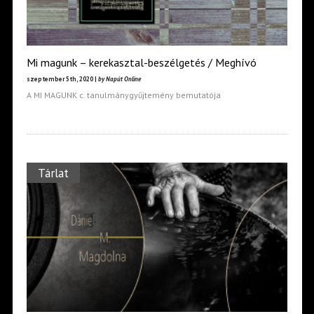
Mi magunk – kerekasztal-beszélgetés / Meghívó
szeptember 5th, 2020 |
by Napút Online
A MI MAGUNK c. tanulmánygyűjtemény bemutatója
Tárlat