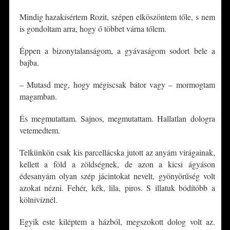
Mindig hazakísértem Rozit, szépen elköszöntem tőle, s nem
is gondoltam arra, hogy ő többet várna tőlem.
Éppen a bizonytalanságom, a gyávaságom sodort bele a
bajba.
– Mutasd meg, hogy mégiscsak bátor vagy – mormogtam
magamban.
És megmutattam. Sajnos, megmutattam. Hallatlan dologra
vetemedtem.
Telkünkön csak kis parcellácska jutott az anyám virágainak,
kellett a föld a zöldségnek, de azon a kicsi ágyáson
édesanyám olyan szép jácintokat nevelt, gyönyörűség volt
azokat nézni. Fehér, kék, lila, piros. S illatuk bódítóbb a
kölnivíznél.
Egyik este kiléptem a házból, megszokott dolog volt az.