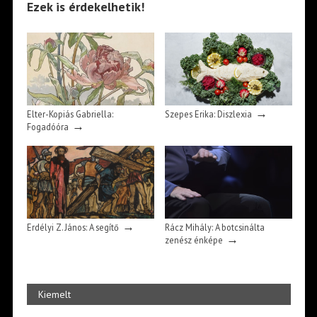
Ezek is érdekelhetik!
→
Elter-Kopiás Gabriella:
Szepes Erika: Diszlexia
→
Fogadóóra
→
Erdélyi Z. János: A segítő
Rácz Mihály: A botcsinálta
→
zenész énképe
Kiemelt