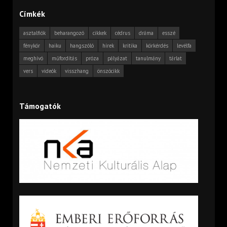
Címkék
asztalfiók
beharangozó
cikkek
cédrus
dráma
esszé
fénykör
haiku
hangszóló
hírek
kritika
körkérdés
levélfa
meghívó
műfordítás
próza
pályázat
tanulmány
tárlat
vers
videók
visszhang
önszócikk
Támogatók