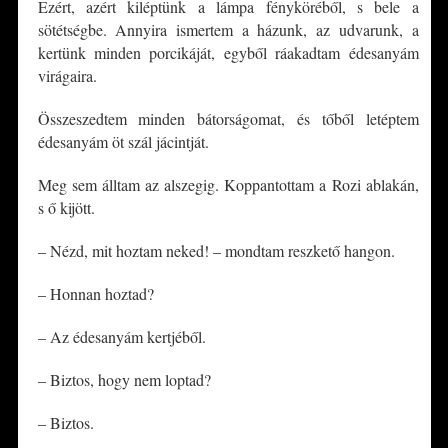
Ezért, azért kiléptünk a lámpa fényköréből, s bele a
sötétségbe. Annyira ismertem a házunk, az udvarunk, a
kertünk minden porcikáját, egyből ráakadtam édesanyám
virágaira.
Összeszedtem minden bátorságomat, és tőből letéptem
édesanyám öt szál jácintját.
Meg sem álltam az alszegig. Koppantottam a Rozi ablakán,
s ő kijött.
– Nézd, mit hoztam neked! – mondtam reszkető hangon.
– Honnan hoztad?
– Az édesanyám kertjéből.
– Biztos, hogy nem loptad?
– Biztos.