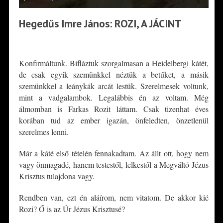
Hegedűs Imre János: ROZI, A JÁCINT
*
Konfirmáltunk. Bifláztuk szorgalmasan a Heidelbergi kátét,
de csak egyik szemünkkel néztük a betűket, a másik
szemünkkel a leánykák arcát lestük. Szerelmesek voltunk,
mint a vadgalambok. Legalábbis én az voltam. Még
álmomban is Farkas Rozit láttam. Csak tizenhat éves
korában tud az ember igazán, önfeledten, önzetlenül
szerelmes lenni.
Már a káté első tételén fennakadtam. Az állt ott, hogy nem
vagy önmagadé, hanem testestől, lelkestől a Megváltó Jézus
Krisztus tulajdona vagy.
Rendben van, ezt én aláírom, nem vitatom. De akkor kié
Rozi? Ő is az Úr Jézus Krisztusé?