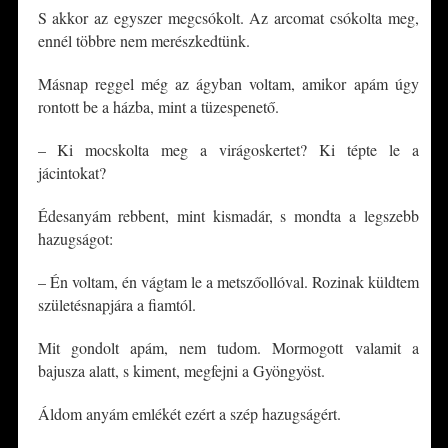
S akkor az egyszer megcsókolt. Az arcomat csókolta meg,
ennél többre nem merészkedtünk.
Másnap reggel még az ágyban voltam, amikor apám úgy
rontott be a házba, mint a tüzespenető.
– Ki mocskolta meg a virágoskertet? Ki tépte le a
jácintokat?
Édesanyám rebbent, mint kismadár, s mondta a legszebb
hazugságot:
– Én voltam, én vágtam le a metszőollóval. Rozinak küldtem
születésnapjára a fiamtól.
Mit gondolt apám, nem tudom. Mormogott valamit a
bajusza alatt, s kiment, megfejni a Gyöngyöst.
Áldom anyám emlékét ezért a szép hazugságért.