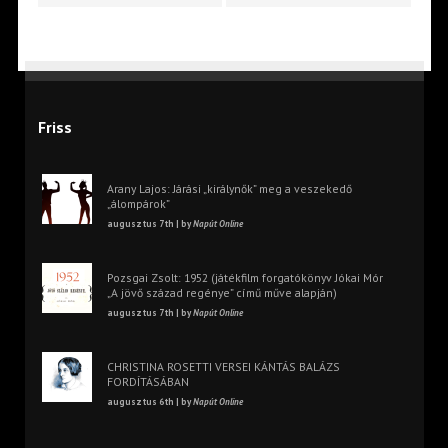
Friss
Arany Lajos: Járási „királynők” meg a veszekedő
„álompárok”
augusztus 7th | by
Napút Online
Pozsgai Zsolt: 1952 (játékfilm forgatókönyv Jókai Mór
„A jövő század regénye” című műve alapján)
augusztus 7th | by
Napút Online
CHRISTINA ROSETTI VERSEI KÁNTÁS BALÁZS
FORDÍTÁSÁBAN
augusztus 6th | by
Napút Online