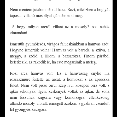
Nem mentem jutalom nélkül haza. Rozi, miközben a boglyát
taposta, villanó mosollyal ajándékozott meg.
S hogy milyen arcról villant az a mosoly? Azt nehéz
elmondani.
Ismertük gyümölcsös, virágos falucskánkban a hamvas szót.
Hogyne ismertük volna! Hamvas volt a barack, a szilva, a
meggy, a szőlő, a liliom, a bazsarózsa. Finom párából
keletkezik, az rakódik le, ha este megszűnik a meleg.
Rozi arca hamvas volt. Ez a hamvasság enyhe lila
rózsaszínűre festette az arcát, a homlokát s az aprócska
füleit. Nem volt pisze orrú, szép ívű, közepes orra volt, s
ajkai vékonyak. Igen, keskenyek voltak az ajkai, de soha
nem feszültek szigorra vagy komorságra, ellenkezőleg
állandó mosoly vibrált, remegett azokon, s gyakran csendült
fel gyöngyös kacagása.