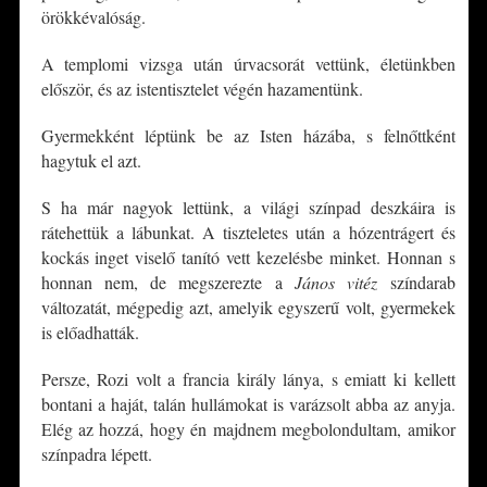
örökkévalóság.
A templomi vizsga után úrvacsorát vettünk, életünkben
először, és az istentisztelet végén hazamentünk.
Gyermekként léptünk be az Isten házába, s felnőttként
hagytuk el azt.
S ha már nagyok lettünk, a világi színpad deszkáira is
rátehettük a lábunkat. A tiszteletes után a hózentrágert és
kockás inget viselő tanító vett kezelésbe minket. Honnan s
honnan nem, de megszerezte a
János vitéz
színdarab
változatát, mégpedig azt, amelyik egyszerű volt, gyermekek
is előadhatták.
Persze, Rozi volt a francia király lánya, s emiatt ki kellett
bontani a haját, talán hullámokat is varázsolt abba az anyja.
Elég az hozzá, hogy én majdnem megbolondultam, amikor
színpadra lépett.