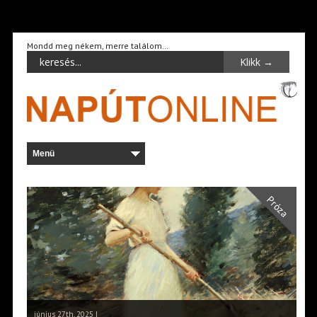
Mondd meg nékem, merre találom…
Próza
június 27th, 2025 |