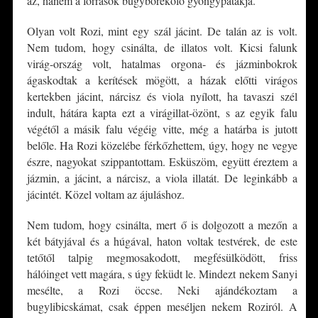
az, hanem a források bugyborékoló gyöngypatakja.
Olyan volt Rozi, mint egy szál jácint. De talán az is volt.
Nem tudom, hogy csinálta, de illatos volt. Kicsi falunk
virág-ország volt, hatalmas orgona- és jázminbokrok
ágaskodtak a kerítések mögött, a házak előtti virágos
kertekben jácint, nárcisz és viola nyílott, ha tavaszi szél
indult, hátára kapta ezt a virágillat-özönt, s az egyik falu
végétől a másik falu végéig vitte, még a határba is jutott
belőle. Ha Rozi közelébe férkőzhettem, úgy, hogy ne vegye
észre, nagyokat szippantottam. Esküszöm, együtt éreztem a
jázmin, a jácint, a nárcisz, a viola illatát. De leginkább a
jácintét. Közel voltam az ájuláshoz.
Nem tudom, hogy csinálta, mert ő is dolgozott a mezőn a
két bátyjával és a húgával, haton voltak testvérek, de este
tetőtől talpig megmosakodott, megfésülködött, friss
hálóinget vett magára, s úgy feküdt le. Mindezt nekem Sanyi
mesélte, a Rozi öccse. Neki ajándékoztam a
bugylibicskámat, csak éppen meséljen nekem Roziról. A