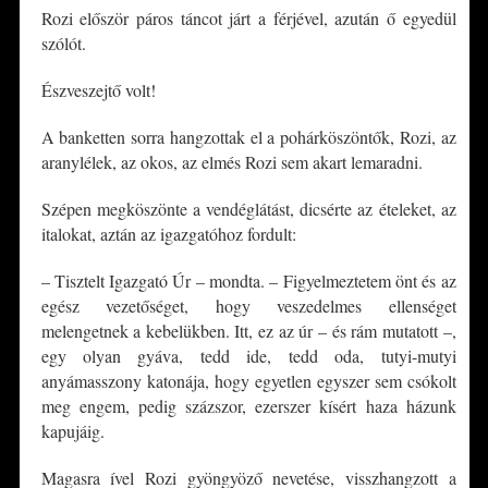
Rozi először páros táncot járt a férjével, azután ő egyedül
szólót.
Észveszejtő volt!
A banketten sorra hangzottak el a pohárköszöntők, Rozi, az
aranylélek, az okos, az elmés Rozi sem akart lemaradni.
Szépen megköszönte a vendéglátást, dicsérte az ételeket, az
italokat, aztán az igazgatóhoz fordult:
– Tisztelt Igazgató Úr – mondta. – Figyelmeztetem önt és az
egész vezetőséget, hogy veszedelmes ellenséget
melengetnek a kebelükben. Itt, ez az úr – és rám mutatott –,
egy olyan gyáva, tedd ide, tedd oda, tutyi-mutyi
anyámasszony katonája, hogy egyetlen egyszer sem csókolt
meg engem, pedig százszor, ezerszer kísért haza házunk
kapujáig.
Magasra ível Rozi gyöngyöző nevetése, visszhangzott a