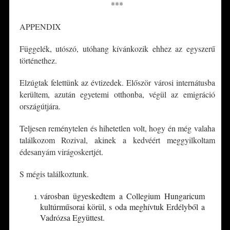
***
APPENDIX
Függelék, utószó, utóhang kívánkozik ehhez az egyszerű
történethez.
Elzúgtak felettünk az évtizedek. Először városi internátusba
kerültem, azután egyetemi otthonba, végül az emigráció
országútjára.
Teljesen reménytelen és hihetetlen volt, hogy én még valaha
találkozom Rozival, akinek a kedvéért meggyilkoltam
édesanyám virágoskertjét.
S mégis találkoztunk.
városban ügyeskedtem a Collegium Hungaricum
kultúrműsorai körül, s oda meghívtuk Erdélyből a
Vadrózsa Együttest.