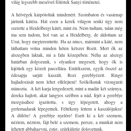
világ legszebb meséivel fölértek Sanyi történetei.
A hétvégek kárpótoltak mindenért. Szombaton és vasárnap
jártunk kátéra. Hát ezen a kerek világon senki úgy nem
szerette a Heidelbergi kátét, mint én. Nem tudtam, talán még
ma sem tudom, hol van az a Heidelberg, de áldottam az
Urat, hogy megteremtette. Ha az nincs, mármint a káté, nem
láthattam volna minden héten kétszer Rozit. Mert ők az
alszegben laktak, mi a falu közepében. Néha az alszegi
határban dolgozunk, s olyankor megesett, hogy ők is
kijöttek egy közeli parcellára. Emlékszem, egyik ősszel az
édesapja sarjút kaszált, Rozi gereblyézett. Ringó
hajladozását nem lehet elfelejteni! Szökőkutak vízsugarát
utánozta. A két karja lengedezett, mint a madár két szárnya,
dereka hajlott, akár langyos szélben a nád, fejét a gereblye
mozgásához igazította, s úgy lépegetett, ahogy a
gerlemadarak lépegetnek. Féltékeny lettem a kaszálójukra!
A dűlőre! A gereblye nyelére! Esett ki a két szemem,
néztem, néztem, fájt belé a szemem, persze, a munkát nem
lehetett abbahagyni, estig, szürkületig dolgoztunk.