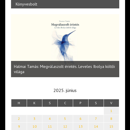
Könyvesbolt
Ibolya költői
Lakatos Fleisz Katalin: Vasárnap délután Sárszegen
2025. június
H
K
S
C
P
S
V
1
2
3
4
5
6
7
8
9
10
11
12
13
14
15