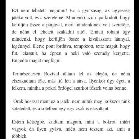
Ezt nem lehetett megunni! Ez a gyorsaság, az ügyesség
játéka volt, és a szerelemé. Mindenki azon iparkodott, hogy
kerüljön össze a párjával, mert mindenkinek volt szeretője,
de néha el lehetett szakadni attól. Emiatt rohant úgy
mindenki, hogy kerüljön össze a kiválasztott lánnyal,
legénnyel, illetve pont fordítva, tempózott, tette magát, hogy
fut, lelassult, ha éppen a neki való személy kergette.
Engedte magát megfogni.
Természetesen Rozival álltam fel az elején, de néha
elszakadtam tőle, más fiú lett a társa. Ilyenkor úgy égett a
lelkem, mintha a pokol ördögei szurkot főztek volna benne.
Órák hosszat ment ez a játék, nem untuk meg, sokszor ránk
sötétedett, és a sötétben egy-egy csók is elcsattant.
Estem kétségbe, szidtam magam, mint a bokrot, miért
vagyok én ilyen gyáva, miért nem teszem azt, amit a
többiek.