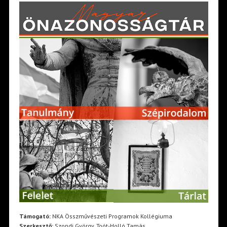
Támogató:
NKA Összművészeti Programok Kollégiuma
Szerkesztő:
Szondi György, Toót-Holló Tamás