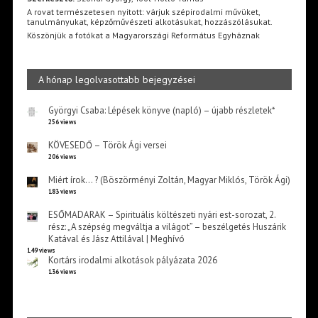
A rovat természetesen nyitott: várjuk szépirodalmi művüket,
tanulmányukat, képzőművészeti alkotásukat, hozzászólásukat.
Köszönjük a fotókat a Magyarországi Református Egyháznak
A hónap legolvasottabb bejegyzései
Györgyi Csaba: Lépések könyve (napló) – újabb részletek*
256 views
KÖVESEDŐ – Török Ági versei
206 views
Miért írok… ? (Böszörményi Zoltán, Magyar Miklós, Török Ági)
183 views
ESŐMADARAK – Spirituális költészeti nyári est-sorozat, 2.
rész: „A szépség megváltja a világot” – beszélgetés Huszárik
Katával és Jász Attilával | Meghívó
149 views
Kortárs irodalmi alkotások pályázata 2026
136 views