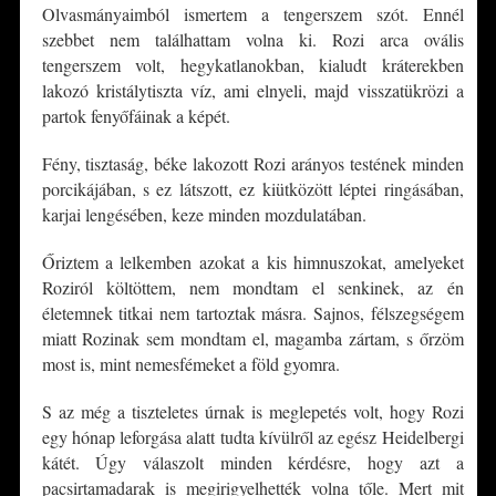
Olvasmányaimból ismertem a tengerszem szót. Ennél
szebbet nem találhattam volna ki. Rozi arca ovális
tengerszem volt, hegykatlanokban, kialudt kráterekben
lakozó kristálytiszta víz, ami elnyeli, majd visszatükrözi a
partok fenyőfáinak a képét.
Fény, tisztaság, béke lakozott Rozi arányos testének minden
porcikájában, s ez látszott, ez kiütközött léptei ringásában,
karjai lengésében, keze minden mozdulatában.
Őriztem a lelkemben azokat a kis himnuszokat, amelyeket
Roziról költöttem, nem mondtam el senkinek, az én
életemnek titkai nem tartoztak másra. Sajnos, félszegségem
miatt Rozinak sem mondtam el, magamba zártam, s őrzöm
most is, mint nemesfémeket a föld gyomra.
S az még a tiszteletes úrnak is meglepetés volt, hogy Rozi
egy hónap leforgása alatt tudta kívülről az egész Heidelbergi
kátét. Úgy válaszolt minden kérdésre, hogy azt a
pacsirtamadarak is megirigyelhették volna tőle. Mert mit