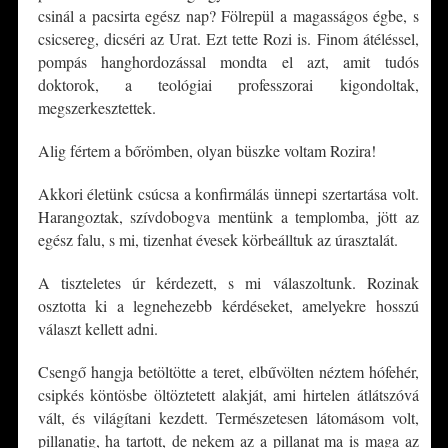
csinál a pacsirta egész nap? Fölrepül a magasságos égbe, s
csicsereg, dicséri az Urat. Ezt tette Rozi is. Finom átéléssel,
pompás hanghordozással mondta el azt, amit tudós
doktorok, a teológiai professzorai kigondoltak,
megszerkesztettek.
Alig fértem a bőrömben, olyan büszke voltam Rozira!
Akkori életünk csúcsa a konfirmálás ünnepi szertartása volt.
Harangoztak, szívdobogva mentünk a templomba, jött az
egész falu, s mi, tizenhat évesek körbeálltuk az úrasztalát.
A tiszteletes úr kérdezett, s mi válaszoltunk. Rozinak
osztotta ki a legnehezebb kérdéseket, amelyekre hosszú
választ kellett adni.
Csengő hangja betöltötte a teret, elbűvölten néztem hófehér,
csipkés köntösbe öltöztetett alakját, ami hirtelen átlátszóvá
vált, és világítani kezdett. Természetesen látomásom volt,
pillanatig, ha tartott, de nekem az a pillanat ma is maga az