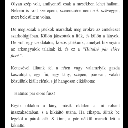
Olyan szép volt, amilyenről csak a mesékben lehet hallani.
Nekem is volt szerepem, szerencsére nem sok szöveggel,
mert belesültem volna.
De mégiscsak a játékok maradtak meg örökre az emlékezet
szarkofágjában. Külön játszottak a fiúk, és külön a lányok.
De volt egy csodálatos, közös játékunk, amelyet bizonyára
az arkangyalok találtak ki, és ez a
“Hátulsó pár előre
fuss!”
.
Kettesével álltunk fel a réten vagy valamelyik gazda
kaszálóján, egy fiú, egy lány, szépen, párosan, valaki
közülünk kiállt elénk, s jó hangosan elkiáltotta:
– Hátulsó pár előre fuss!
Egyik oldalon a lány, másik oldalon a fiú rohant
inaszakadtában, s a kikiáltó utána. Ha elkapta, álltak be
legelöl a párok elé. S kinn, a pár nélkül maradt lett a
kikiáltó.