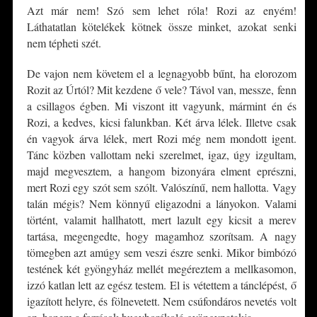
Azt már nem! Szó sem lehet róla! Rozi az enyém!
Láthatatlan kötelékek kötnek össze minket, azokat senki
nem tépheti szét.
De vajon nem követem el a legnagyobb bűnt, ha elorozom
Rozit az Úrtól? Mit kezdene ő vele? Távol van, messze, fenn
a csillagos égben. Mi viszont itt vagyunk, mármint én és
Rozi, a kedves, kicsi falunkban. Két árva lélek. Illetve csak
én vagyok árva lélek, mert Rozi még nem mondott igent.
Tánc közben vallottam neki szerelmet, igaz, úgy izgultam,
majd megvesztem, a hangom bizonyára elment eprészni,
mert Rozi egy szót sem szólt. Valószínű, nem hallotta. Vagy
talán mégis? Nem könnyű eligazodni a lányokon. Valami
történt, valamit hallhatott, mert lazult egy kicsit a merev
tartása, megengedte, hogy magamhoz szorítsam. A nagy
tömegben azt amúgy sem veszi észre senki. Mikor bimbózó
testének két gyöngyház mellét megéreztem a mellkasomon,
izzó katlan lett az egész testem. El is vétettem a tánclépést, ő
igazított helyre, és fölnevetett. Nem csúfondáros nevetés volt