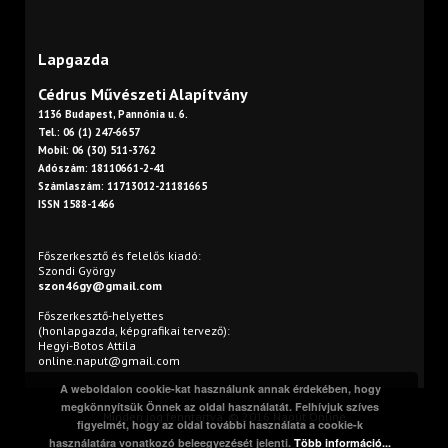
Lapgazda
Cédrus Művészeti Alapítvány
1136 Budapest, Pannónia u. 6.
Tel.: 06 (1) 247-6657
Mobil: 06 (30) 511-3762
Adószám: 18110661-2-41
Számlaszám: 11713012-21181665
ISSN 1588-1466
Főszerkesztő és felelős kiadó:
Szondi György
szon46gy@gmail.com
Főszerkesztő-helyettes
(honlapgazda, képgrafikai tervező):
Hegyi-Botos Attila
online.naput@gmail.com
A weboldalon cookie-kat használunk annak érdekében, hogy
megkönnyítsük Önnek az oldal használatát. Felhívjuk szíves
Minden jog fenntartva. © 2016 Napút Online
figyelmét, hogy az oldal további használata a cookie-k
használatára vonatkozó beleegyezését jelenti.
Több információ...