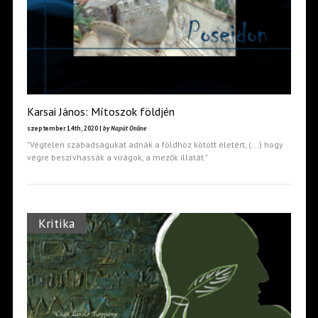
Karsai János: Mítoszok földjén
szeptember 14th, 2020 |
by Napút Online
"Végtelen szabadságukat adnák a földhöz kötött életért, (...) hogy
végre beszívhassák a virágok, a mezők illatát."
Kritika