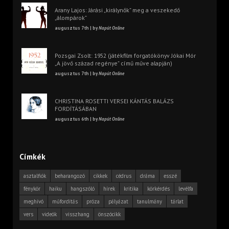
Arany Lajos: Járási „királynők” meg a veszekedő
„álompárok”
augusztus 7th | by
Napút Online
Pozsgai Zsolt: 1952 (játékfilm forgatókönyv Jókai Mór
„A jövő század regénye” című műve alapján)
augusztus 7th | by
Napút Online
CHRISTINA ROSETTI VERSEI KÁNTÁS BALÁZS
FORDÍTÁSÁBAN
augusztus 6th | by
Napút Online
Címkék
asztalfiók
beharangozó
cikkek
cédrus
dráma
esszé
fénykör
haiku
hangszóló
hírek
kritika
körkérdés
levélfa
meghívó
műfordítás
próza
pályázat
tanulmány
tárlat
vers
videók
visszhang
önszócikk