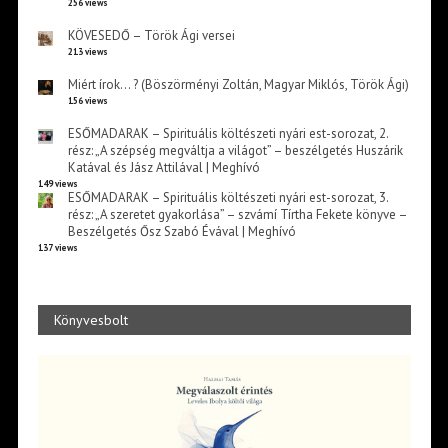
256 views
KÖVESEDŐ – Török Ági versei
213 views
Miért írok… ? (Böszörményi Zoltán, Magyar Miklós, Török Ági)
156 views
ESŐMADARAK – Spirituális költészeti nyári est-sorozat, 2.
rész: „A szépség megváltja a világot” – beszélgetés Huszárik
Katával és Jász Attilával | Meghívó
149 views
ESŐMADARAK – Spirituális költészeti nyári est-sorozat, 3.
rész: „A szeretet gyakorlása” – szvámí Tírtha Fekete könyve –
Beszélgetés Ősz Szabó Évával | Meghívó
137 views
Könyvesbolt