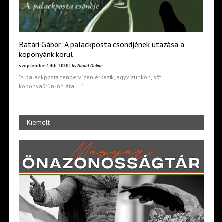
Batári Gábor: A palackposta csöndjének utazása a
koponyánk körül
szeptember 14th, 2020 |
by Napút Online
"A palackposta tengervízen érkezik, agyvizünkön, sőt
koponyaűrünkön átal..."
Kiemelt