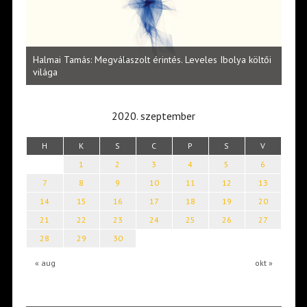
l
Halmai Tamás: Megválaszolt érintés. Leveles Ibolya költői
Laka
világa
2020. szeptember
H
K
S
C
P
S
V
1
2
3
4
5
6
7
8
9
10
11
12
13
14
15
16
17
18
19
20
21
22
23
24
25
26
27
28
29
30
« aug
okt »