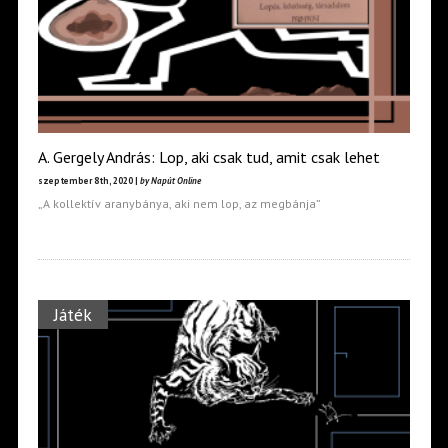
A. Gergely András: Lop, aki csak tud, amit csak lehet
szeptember 8th, 2020 |
by Napút Online
„A kollektív aranybánya, aki nem lop, az megbánja”
Játék