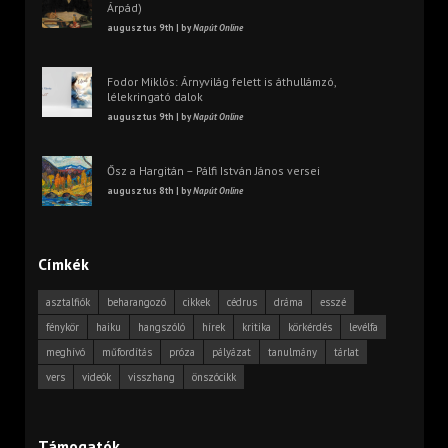
Árpád)
augusztus 9th | by
Napút Online
Fodor Miklós: Árnyvilág felett is áthullámzó,
lélekringató dalok
augusztus 9th | by
Napút Online
Ősz a Hargitán – Pálfi István János versei
augusztus 8th | by
Napút Online
Címkék
asztalfiók
beharangozó
cikkek
cédrus
dráma
esszé
fénykör
haiku
hangszóló
hírek
kritika
körkérdés
levélfa
meghívó
műfordítás
próza
pályázat
tanulmány
tárlat
vers
videók
visszhang
önszócikk
Támogatók