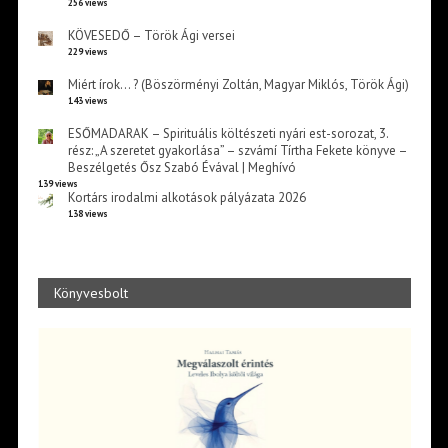
256 views
KÖVESEDŐ – Török Ági versei
229 views
Miért írok… ? (Böszörményi Zoltán, Magyar Miklós, Török Ági)
143 views
ESŐMADARAK – Spirituális költészeti nyári est-sorozat, 3.
rész: „A szeretet gyakorlása” – szvámí Tírtha Fekete könyve –
Beszélgetés Ősz Szabó Évával | Meghívó
139 views
Kortárs irodalmi alkotások pályázata 2026
138 views
Könyvesbolt