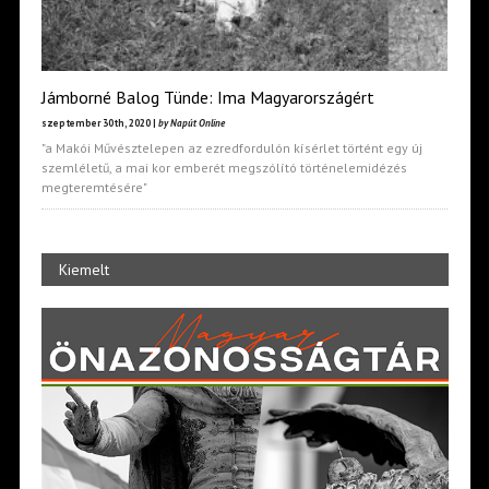
Jámborné Balog Tünde: Ima Magyarországért
szeptember 30th, 2020 |
by Napút Online
"a Makói Művésztelepen az ezredfordulón kísérlet történt egy új
szemléletű, a mai kor emberét megszólító történelemidézés
megteremtésére"
Kiemelt