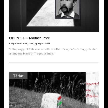
OPEN 14. – Madách Imre
szeptember 30th, 2020 |
by Napút Online
"néha, vagy inkább sokszor elbukik. De… Ez a „de” a témája, röviden
a lényege Madách Tragédiájának."
Tárlat