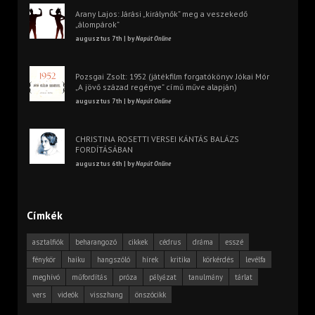
Arany Lajos: Járási „királynők” meg a veszekedő
„álompárok”
augusztus 7th | by
Napút Online
Pozsgai Zsolt: 1952 (játékfilm forgatókönyv Jókai Mór
„A jövő század regénye” című műve alapján)
augusztus 7th | by
Napút Online
CHRISTINA ROSETTI VERSEI KÁNTÁS BALÁZS
FORDÍTÁSÁBAN
augusztus 6th | by
Napút Online
Címkék
asztalfiók
beharangozó
cikkek
cédrus
dráma
esszé
fénykör
haiku
hangszóló
hírek
kritika
körkérdés
levélfa
meghívó
műfordítás
próza
pályázat
tanulmány
tárlat
vers
videók
visszhang
önszócikk