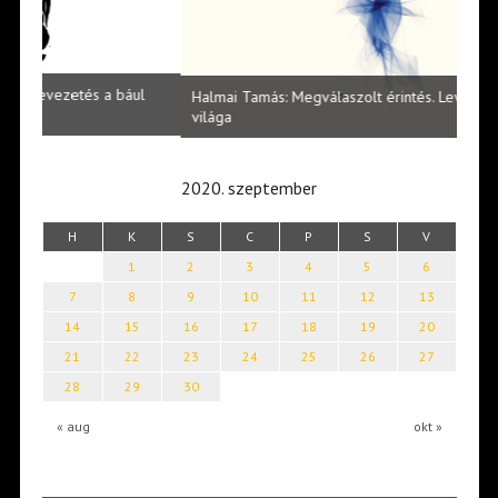
l
Halmai Tamás: Megválaszolt érintés. Leveles Ibolya költői
Laka
világa
2020. szeptember
H
K
S
C
P
S
V
1
2
3
4
5
6
7
8
9
10
11
12
13
14
15
16
17
18
19
20
21
22
23
24
25
26
27
28
29
30
« aug
okt »