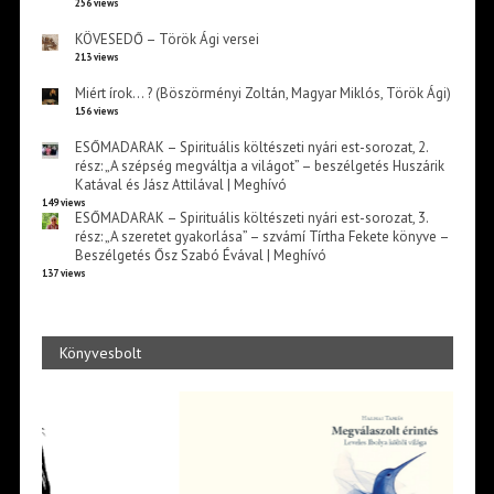
256 views
KÖVESEDŐ – Török Ági versei
213 views
Miért írok… ? (Böszörményi Zoltán, Magyar Miklós, Török Ági)
156 views
ESŐMADARAK – Spirituális költészeti nyári est-sorozat, 2.
rész: „A szépség megváltja a világot” – beszélgetés Huszárik
Katával és Jász Attilával | Meghívó
149 views
ESŐMADARAK – Spirituális költészeti nyári est-sorozat, 3.
rész: „A szeretet gyakorlása” – szvámí Tírtha Fekete könyve –
Beszélgetés Ősz Szabó Évával | Meghívó
137 views
Könyvesbolt