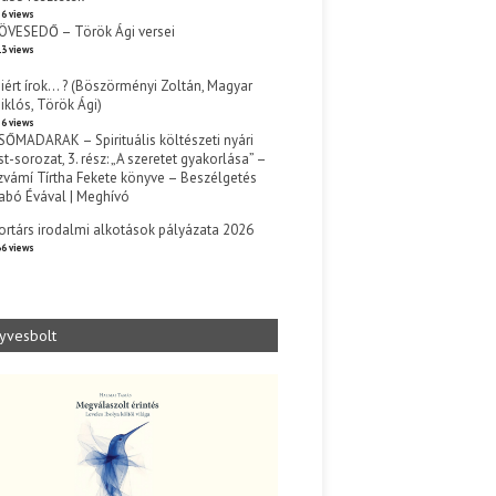
6 views
ÖVESEDŐ – Török Ági versei
3 views
iért írok… ? (Böszörményi Zoltán, Magyar
iklós, Török Ági)
6 views
SŐMADARAK – Spirituális költészeti nyári
st-sorozat, 3. rész: „A szeretet gyakorlása” –
zvámí Tírtha Fekete könyve – Beszélgetés
abó Évával | Meghívó
s
ortárs irodalmi alkotások pályázata 2026
6 views
yvesbolt