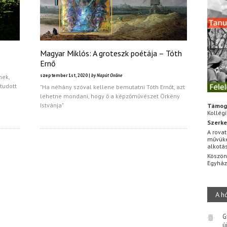
Magyar Miklós: A groteszk poétája – Tóth
Ernő
szeptember 1st, 2020 |
by Napút Online
nek,
tudott
"Ha néhány szóval kellene bemutatni Tóth Ernőt, azt
lehetne mondani, hogy ő a képzőművészet Örkény
Istvánja"
Támog
Kollég
Szerke
A rovat
művüke
alkotá
Köszön
Egyhá
A h
G
ú