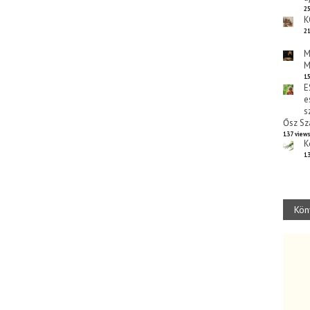
25
K
21
M
M
15
E
e
s
Ősz Sz
137 view
K
13
Kön