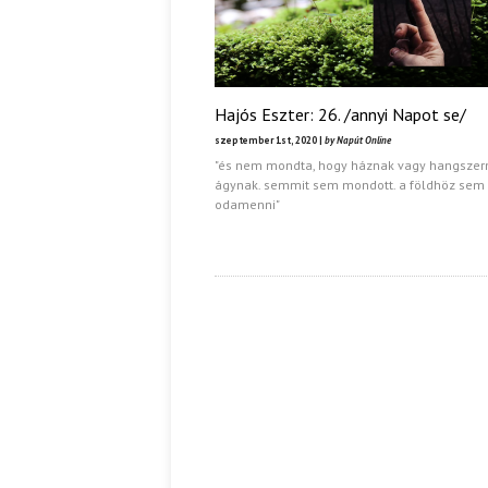
Hajós Eszter: 26. /annyi Napot se/
szeptember 1st, 2020 |
by Napút Online
"és nem mondta, hogy háznak vagy hangszer
ágynak. semmit sem mondott. a földhöz sem 
odamenni"