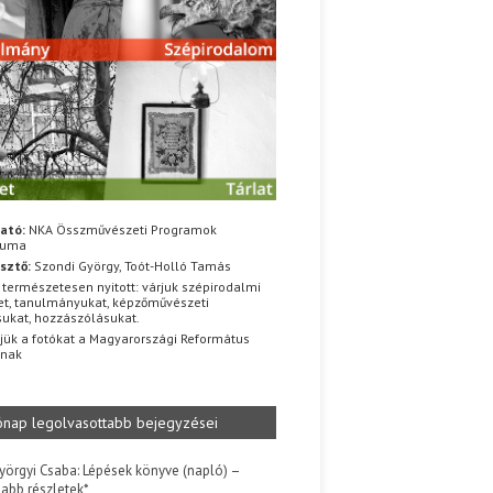
ató:
NKA Összművészeti Programok
iuma
sztő:
Szondi György, Toót-Holló Tamás
 természetesen nyitott: várjuk szépirodalmi
t, tanulmányukat, képzőművészeti
sukat, hozzászólásukat.
jük a fotókat a Magyarországi Református
znak
ónap legolvasottabb bejegyzései
yörgyi Csaba: Lépések könyve (napló) –
jabb részletek*