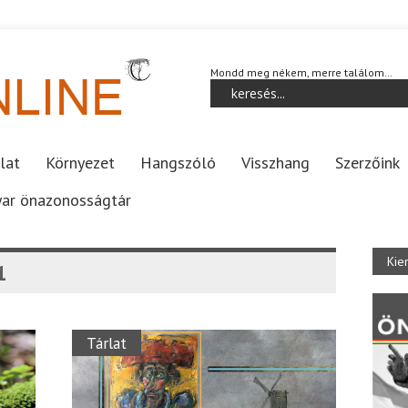
Mondd meg nékem, merre találom…
lat
Környezet
Hangszóló
Visszhang
Szerzőink
ar önazonosságtár
Kie
1
Tárlat