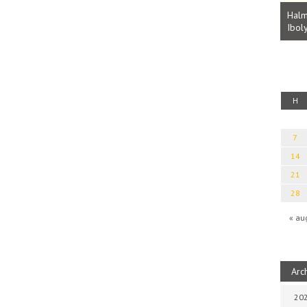
Parvathy Baul: A NAGY LELKEK DALAI.
Bevezetés a bául ösvénybe (Fordította:
Halm
Rideg Zsófia)
Iboly
uz
H
7
14
21
28
« au
Arc
202