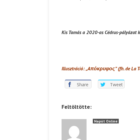
Kis Tamás a 2020-as Cédrus-pályázat kö
Illusztráció: „Aπόκρυφος” (fh. de La To
Share
Tweet
Feltöltötte:
Napút Online