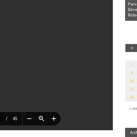
Parvathy Baul: A NAGY LELKEK DALAI.
Bevezetés a bául ösvénybe (Fordította
Rideg Zsófia)
 Erotikai kalauz
H
2
9
16
23
30
« okt
Arc