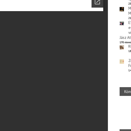
25
M
M
21
E
e
v
Jász At
193 view
K
18
Z
F
14
Kön