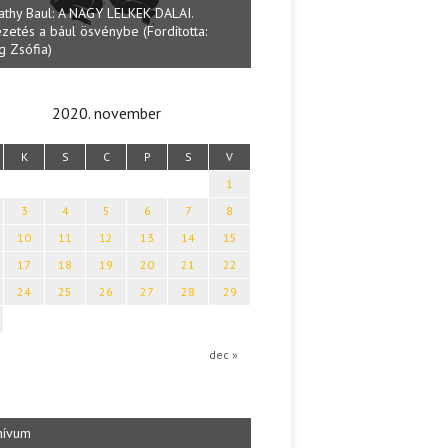
Lakatos Fleisz Ka
:
Halmai Tamás: Megválaszolt érintés. Leveles
Sárszegen
Ibolya költői világa
2020. november
K
S
C
P
S
V
1
3
4
5
6
7
8
10
11
12
13
14
15
17
18
19
20
21
22
24
25
26
27
28
29
dec »
hívum