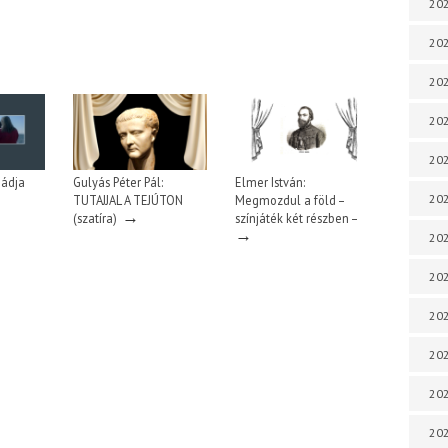
202
202
202
202
202
Nádja
Gulyás Péter Pál:
Elmer István:
202
TUTAJJAL A TEJÚTON
Megmozdul a föld –
→
(szatíra)
színjáték két részben –
→
202
202
202
20
20
202