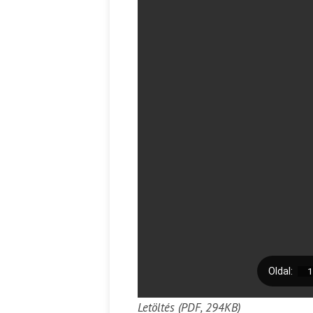
Ispány Marietta: Szavak a fényből
Káplán Géza:
Letöltés (PDF, 294KB)