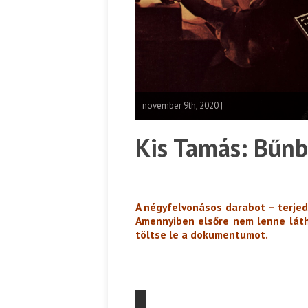
november 9th, 2020 |
Kis Tamás: Bűn
A négyfelvonásos darabot – terjed
Amennyiben elsőre nem lenne látha
töltse le a dokumentumot.