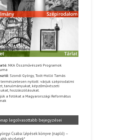
ató:
NKA Összművészeti Programok
iuma
sztő:
Szondi György, Toót-Holló Tamás
 természetesen nyitott: várjuk szépirodalmi
t, tanulmányukat, képzőművészeti
sukat, hozzászólásukat.
jük a fotókat a Magyarországi Református
znak
ónap legolvasottabb bejegyzései
yörgyi Csaba: Lépések könyve (napló) –
jabb részletek*