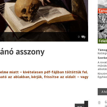
0
bánó asszony
Támog
Kollég
Szerke
A rovat
művüke
alkotá
elme miatt – kivételesen pdf-fájlban töltöttük fel.
Köszön
tó az ablakban, kérjük, frissítse az oldalt – vagy
Egyhá
A h
G
ú