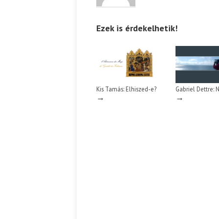
Ezek is érdekelhetik!
Kis Tamás: Elhiszed-e?
Gabriel Dettre: 
→
→