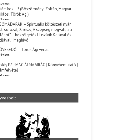
6 views
iért írok… ? (Böszörményi Zoltán, Magyar
iklós, Török Ági)
9 views
SŐMADARAK – Spirituális költészeti nyári
st-sorozat, 2. rész: „A szépség megváltja a
ilágot” – beszélgetés Huszárik Katával és
tilával | Meghívó
s
ÖVESEDŐ – Török Ági versei
6 views
öldy Pál: MAG ÁLMA VIRÁG | Könyvbemutató |
ilmfelvétel
0 views
yvesbolt