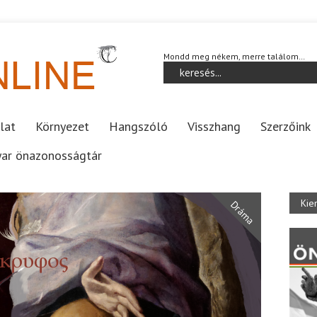
Mondd meg nékem, merre találom…
lat
Környezet
Hangszóló
Visszhang
Szerzőink
ar önazonosságtár
Kie
Dráma