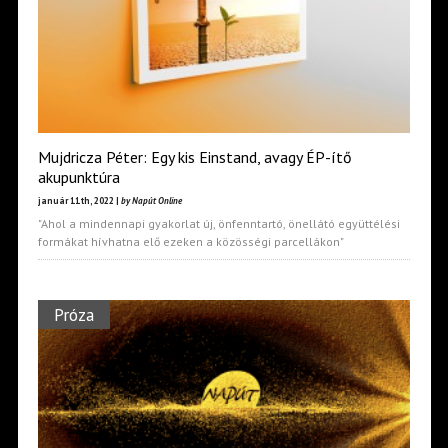
Mujdricza Péter: Egy kis Einstand, avagy ÉP-ítő
akupunktúra
január 11th, 2022 |
by Napút Online
"Ahol a mindennapi gyakorlat új, önfenntartó, önellátó együttélési
formákat hívhatna elő ezeken a közösségi parcellákon"
Próza