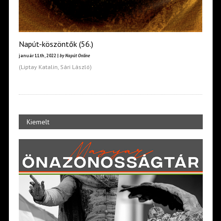
Napút-köszöntők (56.)
január 11th, 2022 |
by Napút Online
(Liptay Katalin, Sári László)
Kiemelt