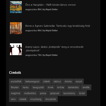
Ősz a Hargitán – Pálfi István János versei
augusztus 8th | by
Napút Online
Berecz Ágnes Gabriella: Tartozás egy kiválóság felé
augusztus 8th | by
Napút Online
Arany Lajos: Járási „királynők” meg a veszekedő
„álompárok”
augusztus 7th | by
Napút Online
Címkék
asztalfiók
beharangozó
cikkek
cédrus
dráma
esszé
fénykör
haiku
hangszóló
hírek
kritika
körkérdés
levélfa
meghívó
műfordítás
próza
pályázat
tanulmány
tárlat
vers
videók
visszhang
önszócikk