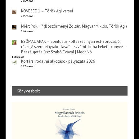
256 views
KÖVESEDŐ – Török Ági versei
225 views
Miért írok… ? (Böszörményi Zoltán, Magyar Miklós, Török Ági)
156 views
ESŐMADARAK – Spirituális költészeti nyári est-sorozat, 3.
rész: „A szeretet gyakorlása” – szvámí Tírtha Fekete könyve –
Beszélgetés Ősz Szabó Évával | Meghívó
138 views
Kortárs irodalmi alkotások pályázata 2026
137 views
Könyvesbolt