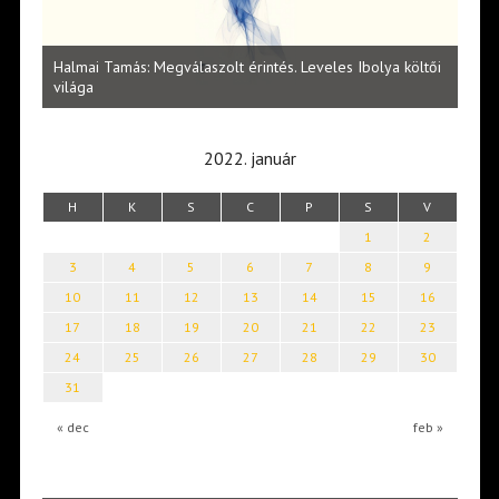
l
Halmai Tamás: Megválaszolt érintés. Leveles Ibolya költői
Laka
világa
2022. január
H
K
S
C
P
S
V
1
2
3
4
5
6
7
8
9
10
11
12
13
14
15
16
17
18
19
20
21
22
23
24
25
26
27
28
29
30
31
« dec
feb »