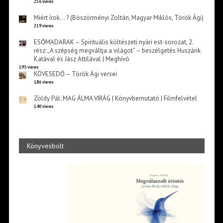
256 views
Miért írok… ? (Böszörményi Zoltán, Magyar Miklós, Török Ági)
219 views
ESŐMADARAK – Spirituális költészeti nyári est-sorozat, 2.
rész: „A szépség megváltja a világot” – beszélgetés Huszárik
Katával és Jász Attilával | Meghívó
193 views
KÖVESEDŐ – Török Ági versei
186 views
Zöldy Pál: MAG ÁLMA VIRÁG | Könyvbemutató | Filmfelvétel
140 views
Könyvesbolt