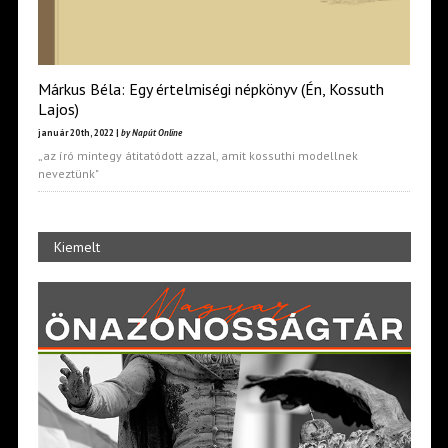
Márkus Béla: Egy értelmiségi népkönyv (Én, Kossuth
Lajos)
január 20th, 2022 |
by Napút Online
„az író mintegy átitatódott azzal, amit kossuthi modellnek
neveztünk"
Kiemelt