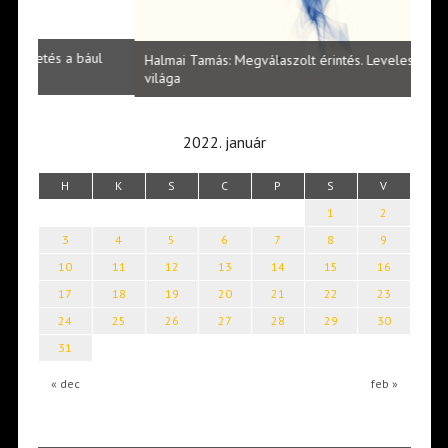
l
Halmai Tamás: Megválaszolt érintés. Leveles Ibolya költői
Laka
világa
2022. január
H
K
S
C
P
S
V
1
2
3
4
5
6
7
8
9
10
11
12
13
14
15
16
17
18
19
20
21
22
23
24
25
26
27
28
29
30
31
« dec
feb »