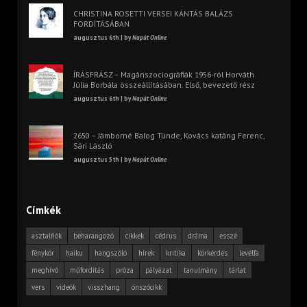
CHRISTINA ROSETTI VERSEI KÁNTÁS BALÁZS
FORDÍTÁSÁBAN
augusztus 6th | by
Napút Online
ÍRÁSFRÁSZ – Magánszociográfiák 1956-ról Horváth
Júlia Borbála összeállításában. Első, bevezető rész
augusztus 6th | by
Napút Online
2650 – Jámborné Balog Tünde, Kovács katáng Ferenc,
Sári László
augusztus 5th | by
Napút Online
Címkék
asztalfiók
beharangozó
cikkek
cédrus
dráma
esszé
fénykör
haiku
hangszóló
hírek
kritika
körkérdés
levélfa
meghívó
műfordítás
próza
pályázat
tanulmány
tárlat
vers
videók
visszhang
önszócikk