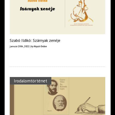
Szabó Ildikó: Szárnyak zenéje
január 20th, 2022 |
by Napút Online
Irodalomtörténet