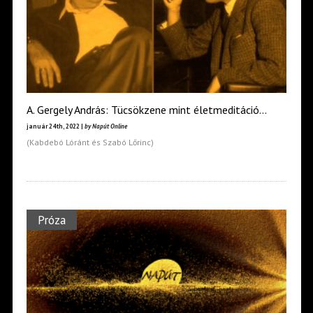
A. Gergely András: Tücsökzene mint életmeditáció…
január 24th, 2022 |
by Napút Online
(Kabdebó Lóránt és Szabó Lőrinc)
Próza