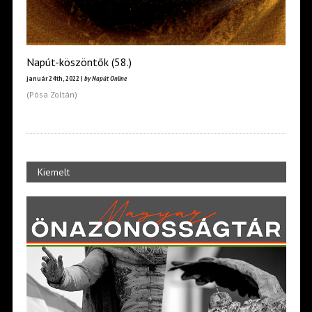
Napút-köszöntők (58.)
január 24th, 2022 |
by Napút Online
(Pósa Zoltán)
Kiemelt