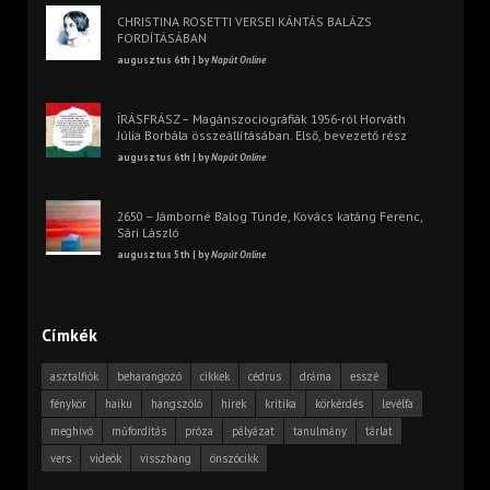
CHRISTINA ROSETTI VERSEI KÁNTÁS BALÁZS
FORDÍTÁSÁBAN
augusztus 6th | by
Napút Online
ÍRÁSFRÁSZ – Magánszociográfiák 1956-ról Horváth
Júlia Borbála összeállításában. Első, bevezető rész
augusztus 6th | by
Napút Online
2650 – Jámborné Balog Tünde, Kovács katáng Ferenc,
Sári László
augusztus 5th | by
Napút Online
Címkék
asztalfiók
beharangozó
cikkek
cédrus
dráma
esszé
fénykör
haiku
hangszóló
hírek
kritika
körkérdés
levélfa
meghívó
műfordítás
próza
pályázat
tanulmány
tárlat
vers
videók
visszhang
önszócikk