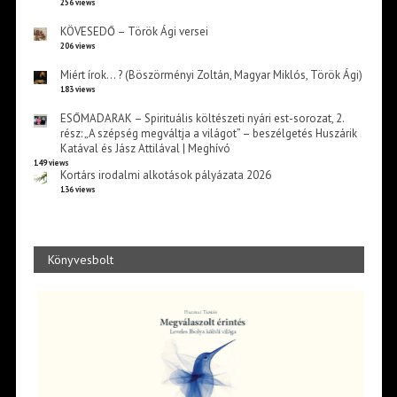
256 views
KÖVESEDŐ – Török Ági versei
206 views
Miért írok… ? (Böszörményi Zoltán, Magyar Miklós, Török Ági)
183 views
ESŐMADARAK – Spirituális költészeti nyári est-sorozat, 2.
rész: „A szépség megváltja a világot” – beszélgetés Huszárik
Katával és Jász Attilával | Meghívó
149 views
Kortárs irodalmi alkotások pályázata 2026
136 views
Könyvesbolt