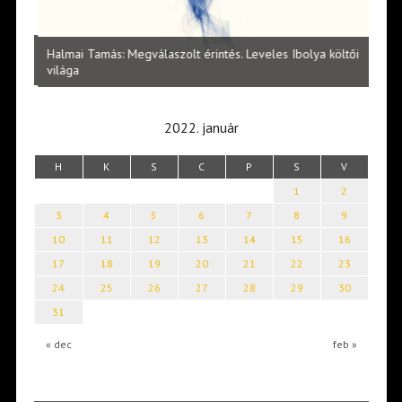
l
Halmai Tamás: Megválaszolt érintés. Leveles Ibolya költői
Laka
világa
2022. január
H
K
S
C
P
S
V
1
2
3
4
5
6
7
8
9
10
11
12
13
14
15
16
17
18
19
20
21
22
23
24
25
26
27
28
29
30
31
« dec
feb »