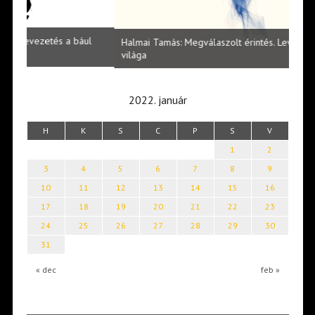
l
Halmai Tamás: Megválaszolt érintés. Leveles Ibolya költői
Laka
világa
2022. január
H
K
S
C
P
S
V
1
2
3
4
5
6
7
8
9
10
11
12
13
14
15
16
17
18
19
20
21
22
23
24
25
26
27
28
29
30
31
« dec
feb »