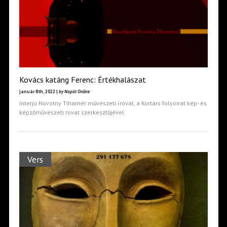
Kovács katáng Ferenc: Értékhalászat
január 8th, 2022 |
by Napút Online
Interjú Novotny Tihamér művészeti íróval, a Kortárs folyóirat kép- és
képzőművészeti rovat szerkesztőjével
Vers