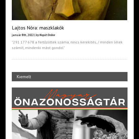
Lajtos Nóra: maszklakók
január 8th, 2022 |
by Napút Online
"291 177 678 a fertőzöttek száma, nincs kerekítés, / minden lélek
számít, mindenki mást gondol"
Kiemelt