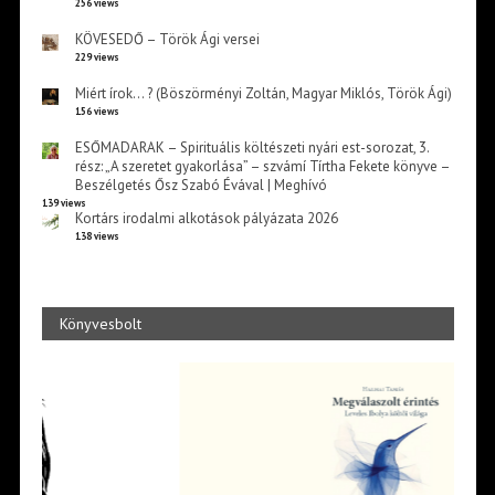
256 views
KÖVESEDŐ – Török Ági versei
229 views
Miért írok… ? (Böszörményi Zoltán, Magyar Miklós, Török Ági)
156 views
ESŐMADARAK – Spirituális költészeti nyári est-sorozat, 3.
rész: „A szeretet gyakorlása” – szvámí Tírtha Fekete könyve –
Beszélgetés Ősz Szabó Évával | Meghívó
139 views
Kortárs irodalmi alkotások pályázata 2026
138 views
Könyvesbolt