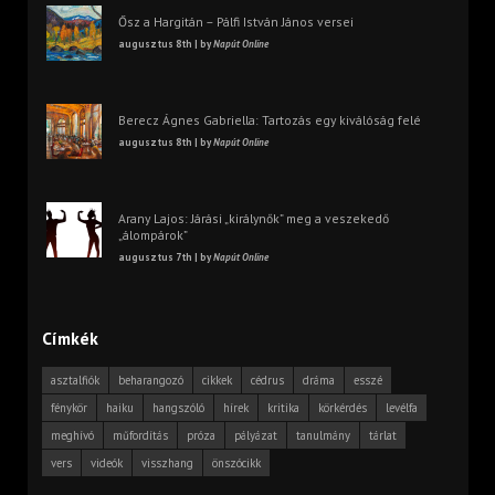
Ősz a Hargitán – Pálfi István János versei
augusztus 8th | by
Napút Online
Berecz Ágnes Gabriella: Tartozás egy kiválóság felé
augusztus 8th | by
Napút Online
Arany Lajos: Járási „királynők” meg a veszekedő
„álompárok”
augusztus 7th | by
Napút Online
Címkék
asztalfiók
beharangozó
cikkek
cédrus
dráma
esszé
fénykör
haiku
hangszóló
hírek
kritika
körkérdés
levélfa
meghívó
műfordítás
próza
pályázat
tanulmány
tárlat
vers
videók
visszhang
önszócikk