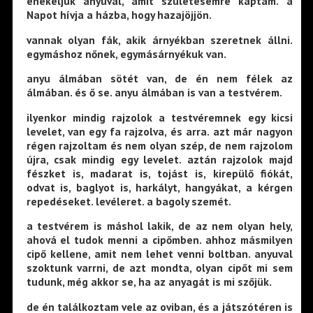
énekeljük anyuval, amit születésemre kaptam. a
Napot hívja a házba, hogy hazajöjjön.
vannak olyan fák, akik árnyékban szeretnek állni.
egymáshoz nőnek, egymásárnyékuk van.
anyu álmában sötét van, de én nem félek az
álmában. és ő se. anyu álmában is van a testvérem.
ilyenkor mindig rajzolok a testvéremnek egy kicsi
levelet, van egy fa rajzolva, és arra. azt már nagyon
régen rajzoltam és nem olyan szép, de nem rajzolom
újra, csak mindig egy levelet. aztán rajzolok majd
fészket is, madarat is, tojást is, kirepülő fiókát,
odvat is, baglyot is, harkályt, hangyákat, a kérgen
repedéseket. levéleret. a bagoly szemét.
a testvérem is máshol lakik, de az nem olyan hely,
ahová el tudok menni a cipőmben. ahhoz másmilyen
cipő kellene, amit nem lehet venni boltban. anyuval
szoktunk varrni, de azt mondta, olyan cipőt mi sem
tudunk, még akkor se, ha az anyagát is mi szőjük.
de én találkoztam vele az oviban, és a játszótéren is