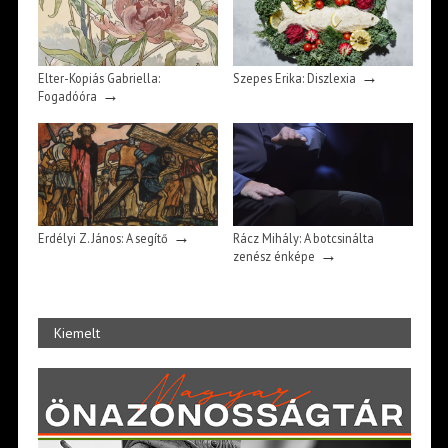
→
Elter-Kopiás Gabriella:
Szepes Erika: Diszlexia
→
Fogadóóra
→
Erdélyi Z. János: A segítő
Rácz Mihály: A botcsinálta
→
zenész énképe
Kiemelt