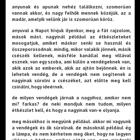
anyunak és apunak nehéz találkozni, szomorúan
vannak akkor, és nagy felhők mennek közéjük. az a
madár, amelyik velünk jár is szomorúan köröz.
anyuval a Napot hívjuk ilyenkor, meg a fát rajzolom,
mások mást. nagyinál például az étkészleteket
mosogatjuk, amiket máskor senki se használ és
összeporosodnak. mindig, mikor valakik jönnek, másik
csészék kellenek, másféle kanállal meg villával
esznek. van egy szoba, ami külön a vendégeknek van,
akik azok az emberek, akik az ajtón bejönnek. én is
lehetek vendég, de a vendégek nem segítenek a
nagyinak súrolni a csészéket, azt előtte meg kell
csinálni, hogy ideérnek.
de milyen vendégek járnak a nagyihoz, amikor nem
mi? farkas? de neki mondjuk nem tudom, milyen
étkészlet kell, és hogy a nagyinak van-e olyanja.
meg másokhoz is megyünk például. akkor mi vagyunk
a vendégek és ők súrolnak. de másoknál például ég
a lámpa, és nem kérhetem meg őket, hogy ne legyen
világos a házban, amikor sötét van. nem mindenki