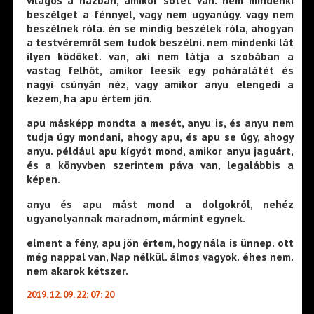
beszélget a fénnyel, vagy nem ugyanúgy. vagy nem
beszélnek róla. én se mindig beszélek róla, ahogyan
a testvéremről sem tudok beszélni. nem mindenki lát
ilyen ködöket. van, aki nem látja a szobában a
vastag felhőt, amikor leesik egy poháralátét és
nagyi csúnyán néz, vagy amikor anyu elengedi a
kezem, ha apu értem jön.
apu másképp mondta a mesét, anyu is, és anyu nem
tudja úgy mondani, ahogy apu, és apu se úgy, ahogy
anyu. például apu kígyót mond, amikor anyu jaguárt,
és a könyvben szerintem páva van, legalábbis a
képen.
anyu és apu mást mond a dolgokról, nehéz
ugyanolyannak maradnom, mármint egynek.
elment a fény, apu jön értem, hogy nála is ünnep. ott
még nappal van, Nap nélkül. álmos vagyok. éhes nem.
nem akarok kétszer.
2019. 12. 09. 22: 07: 20