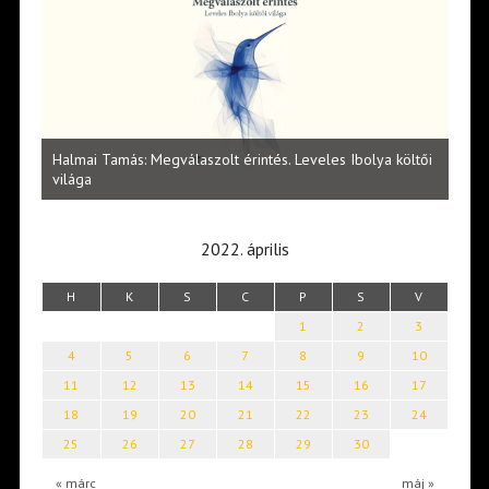
l
Halmai Tamás: Megválaszolt érintés. Leveles Ibolya költői
Laka
világa
2022. április
H
K
S
C
P
S
V
1
2
3
4
5
6
7
8
9
10
11
12
13
14
15
16
17
18
19
20
21
22
23
24
25
26
27
28
29
30
« márc
máj »