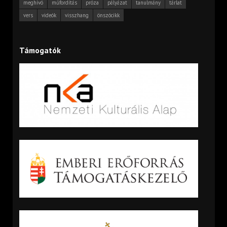
meghívó
műfordítás
próza
pályázat
tanulmány
tárlat
vers
videók
visszhang
önszócikk
Támogatók