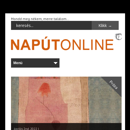
Mondd meg nékem, merre találom…
Próza
április 2nd, 2022 |