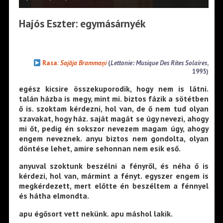
Hajós Eszter: egymásárnyék
Rasa:
Sajāja Brammaņi
(
Lettonie: Musique Des Rites Solaires
,
1995)
egész kicsire összekuporodik, hogy nem is látni.
talán házba is megy, mint mi. biztos fázik a sötétben
ő is. szoktam kérdezni, hol van, de ő nem tud olyan
szavakat, hogy ház. saját magát se úgy nevezi, ahogy
mi őt, pedig én sokszor nevezem magam úgy, ahogy
engem neveznek. anyu biztos nem gondolta, olyan
döntése lehet, amire sehonnan nem esik eső.
anyuval szoktunk beszélni a fényről, és néha ő is
kérdezi, hol van, mármint a fényt. egyszer engem is
megkérdezett, mert előtte én beszéltem a fénnyel
és hátha elmondta.
apu égősort vett nekünk. apu máshol lakik.