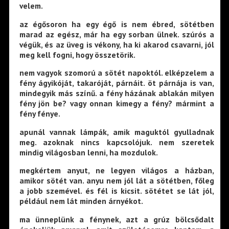
velem.
az égősoron ha egy égő is nem ébred, sötétben
marad az egész, már ha egy sorban ülnek. szúrós a
végük, és az üveg is vékony, ha ki akarod csavarni, jól
meg kell fogni, hogy összetörik.
nem vagyok szomorú a sötét napoktól. elképzelem a
fény ágyikóját, takaróját, párnáit. öt párnája is van,
mindegyik más színű. a fény házának ablakán milyen
fény jön be? vagy onnan kimegy a fény? mármint a
fény fénye.
apunál vannak lámpák, amik maguktól gyulladnak
meg. azoknak nincs kapcsolójuk. nem szeretek
mindig világosban lenni, ha mozdulok.
megkértem anyut, ne legyen világos a házban,
amikor sötét van. anyu nem jól lát a sötétben, főleg
a jobb szemével. és fél is kicsit. sötétet se lát jól,
például nem lát minden árnyékot.
ma ünneplünk a fénynek, azt a grúz bölcsődalt