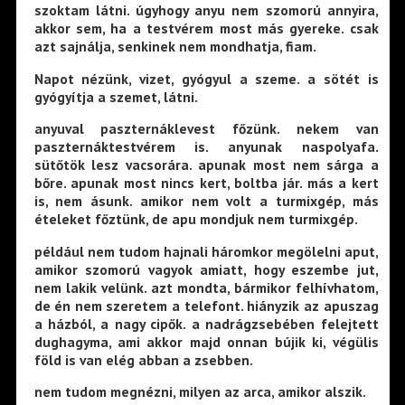
szoktam látni. úgyhogy anyu nem szomorú annyira,
akkor sem, ha a testvérem most más gyereke. csak
azt sajnálja, senkinek nem mondhatja, fiam.
Napot nézünk, vizet, gyógyul a szeme. a sötét is
gyógyítja a szemet, látni.
anyuval paszternáklevest főzünk. nekem van
paszternáktestvérem is. anyunak naspolyafa.
sütőtök lesz vacsorára. apunak most nem sárga a
bőre. apunak most nincs kert, boltba jár. más a kert
is, nem ásunk. amikor nem volt a turmixgép, más
ételeket főztünk, de apu mondjuk nem turmixgép.
például nem tudom hajnali háromkor megölelni aput,
amikor szomorú vagyok amiatt, hogy eszembe jut,
nem lakik velünk. azt mondta, bármikor felhívhatom,
de én nem szeretem a telefont. hiányzik az apuszag
a házból, a nagy cipők. a nadrágzsebében felejtett
dughagyma, ami akkor majd onnan bújik ki, végülis
föld is van elég abban a zsebben.
nem tudom megnézni, milyen az arca, amikor alszik.