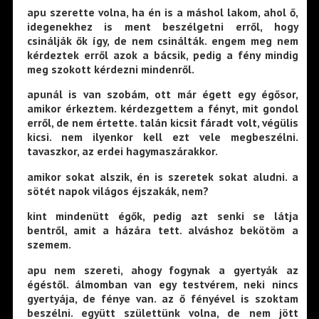
apu szerette volna, ha én is a máshol lakom, ahol ő,
idegenekhez is ment beszélgetni erről, hogy
csinálják ők így, de nem csinálták. engem meg nem
kérdeztek erről azok a bácsik, pedig a fény mindig
meg szokott kérdezni mindenről.
apunál is van szobám, ott már égett egy égősor,
amikor érkeztem. kérdezgettem a fényt, mit gondol
erről, de nem értette. talán kicsit fáradt volt, végülis
kicsi. nem ilyenkor kell ezt vele megbeszélni.
tavaszkor, az erdei hagymaszárakkor.
amikor sokat alszik, én is szeretek sokat aludni. a
sötét napok világos éjszakák, nem?
kint mindenütt égők, pedig azt senki se látja
bentről, amit a házára tett. alváshoz bekötöm a
szemem.
apu nem szereti, ahogy fogynak a gyertyák az
égéstől. álmomban van egy testvérem, neki nincs
gyertyája, de fénye van. az ő fényével is szoktam
beszélni. együtt születtünk volna, de nem jött