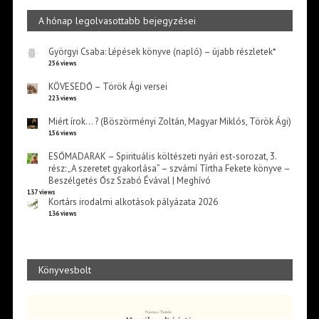
A hónap legolvasottabb bejegyzései
Györgyi Csaba: Lépések könyve (napló) – újabb részletek*
256 views
KÖVESEDŐ – Török Ági versei
223 views
Miért írok… ? (Böszörményi Zoltán, Magyar Miklós, Török Ági)
156 views
ESŐMADARAK – Spirituális költészeti nyári est-sorozat, 3.
rész: „A szeretet gyakorlása” – szvámí Tírtha Fekete könyve –
Beszélgetés Ősz Szabó Évával | Meghívó
137 views
Kortárs irodalmi alkotások pályázata 2026
136 views
Könyvesbolt