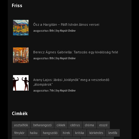
Friss
Ősz a Hargitán – Pálfi István János versei
augusztus 8th | by
Napút Online
Berecz Ágnes Gabriella: Tartozás egy kiválóság felé
augusztus 8th | by
Napút Online
Arany Lajos: Járási „királynők” meg a veszekedő
„álompárok”
augusztus 7th | by
Napút Online
Címkék
asztalfiók
beharangozó
cikkek
cédrus
dráma
esszé
fénykör
haiku
hangszóló
hírek
kritika
körkérdés
levélfa