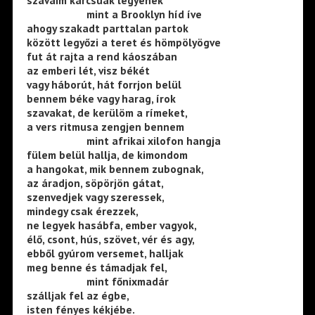
———————
mint a Brooklyn híd íve
ahogy szakadt parttalan partok
között legyőzi a teret és hömpölyögve
fut át rajta a rend káoszában
az emberi lét, visz békét
vagy háborút, hát forrjon belül
bennem béke vagy harag, írok
szavakat, de kerülöm a rímeket,
a vers ritmusa zengjen bennem
———————
mint afrikai xilofon hangja
fülem belül hallja, de kimondom
a hangokat, mik bennem zubognak,
az áradjon, söpörjön gátat,
szenvedjek vagy szeressek,
mindegy csak érezzek,
ne legyek hasábfa, ember vagyok,
élő, csont, hús, szövet, vér és agy,
ebből gyúrom versemet, halljak
meg benne és támadjak fel,
———————
mint főnixmadár
szálljak fel az égbe,
isten fényes kékjébe.