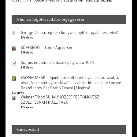
Köszönjük a fotókat a Magyarországi Református Egyháznak
A hónap legolvasottabb bejegyzései
Györgyi Csaba: Lépések könyve (napló) – újabb részletek*
256 views
KÖVESEDŐ – Török Ági versei
249 views
Kortárs irodalmi alkotások pályázata 2026
142 views
ESŐMADARAK – Spirituális költészeti nyári est-sorozat, 3.
rész: „A szeretet gyakorlása” – szvámí Tírtha Fekete könyve –
Beszélgetés Ősz Szabó Évával | Meghívó
139 views
Wehner Tibor: BUHÁLY JÓZSEF FESTŐMŰVÉSZ
SZÜLETÉSNAPI KIÁLLÍTÁSA
127 views
Könyvesbolt