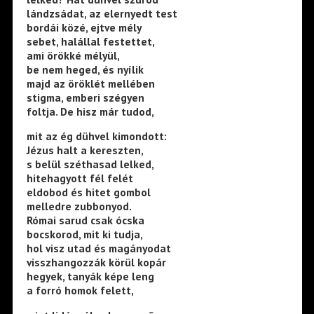
lándzsádat, az elernyedt test
bordái közé, ejtve mély
sebet, halállal festettet,
ami örökké mélyül,
be nem heged, és nyílik
majd az öröklét mellében
stigma, emberi szégyen
foltja. De hisz már tudod,
mit az ég dühvel kimondott:
Jézus halt a kereszten,
s belül széthasad lelked,
hitehagyott fél felét
eldobod és hitet gombol
melledre zubbonyod.
Római sarud csak ócska
bocskorod, mit ki tudja,
hol visz utad és magányodat
visszhangozzák körül kopár
hegyek, tanyák képe leng
a forró homok felett,