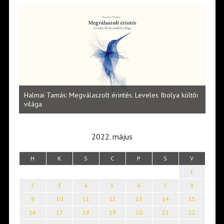
l
Halmai Tamás: Megválaszolt érintés. Leveles Ibolya költői
Laka
világa
2022. május
H
K
S
C
P
S
V
1
2
3
4
5
6
7
8
9
10
11
12
13
14
15
16
17
18
19
20
21
22