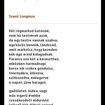
Szent Longinus
Két rögmarkod katonáé,
nem hű testvérek azok,
de egy testre vannak szabva,
egy közös bennük, lándzsád,
amit markolsz, hogy kezeden
kék-ágú ereid kidagadnak.
Parancs szó köt a kereszthez,
miközben harmadnapi
boros női csókra gondolsz,
tivornyákra, átkozva,
szitkozódva, emlegetve
e napot, űzve haragot,
gyűlöletet. Júdea, vagy
más ingerli évekbe
rozsdásodott eldurvuló
lelked? Hát dühvel szúrod