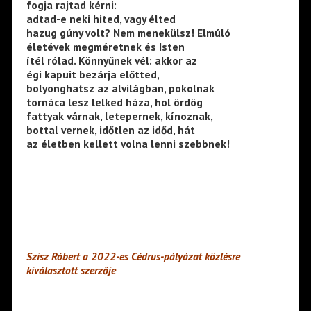
fogja rajtad kérni:
adtad-e neki hited, vagy élted
hazug gúny volt? Nem menekülsz! Elmúló
életévek megméretnek és Isten
ítél rólad. Könnyűnek vél: akkor az
égi kapuit bezárja előtted,
bolyonghatsz az alvilágban, pokolnak
tornáca lesz lelked háza, hol ördög
fattyak várnak, letepernek, kínoznak,
bottal vernek, időtlen az időd, hát
az életben kellett volna lenni szebbnek!
Szisz Róbert a 2022-es Cédrus-pályázat közlésre
kiválasztott szerzője