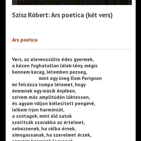
Szisz Róbert: Ars poetica (két vers)
Ars poetica
Vers, az elevenszülte édes gyermek,
a kézen foghatatlan lélek-lény, mégis
bennem kacag, létemben pezseg,
———————
mint egy üveg Dom Perignon
mi felrázza tompa létemet, hogy
énemnek egy másik énjében,
szívem más amplitúdón lüktessen,
és agyam váljon kiélesített pengévé,
lelkem írjon harmóniát,
a szótagok, mint élő satuk
szorítsák szavakba az értelmet,
sebezzenek, ha célba érnek,
simogassanak, ha szerelmet érzek,
szavaim karcsúak legyenek