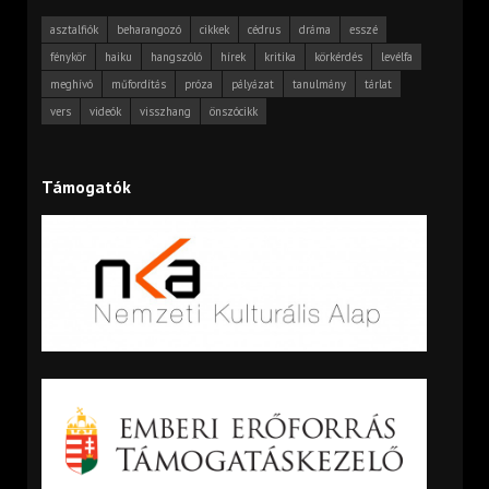
asztalfiók
beharangozó
cikkek
cédrus
dráma
esszé
fénykör
haiku
hangszóló
hírek
kritika
körkérdés
levélfa
meghívó
műfordítás
próza
pályázat
tanulmány
tárlat
vers
videók
visszhang
önszócikk
Támogatók