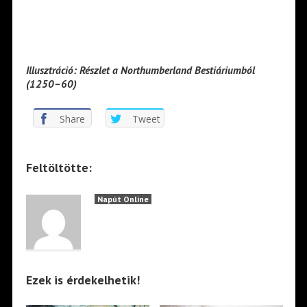
Illusztráció: Részlet a Northumberland Bestiáriumból
(1250–60)
Share
Tweet
Feltöltötte:
Napút Online
Ezek is érdekelhetik!