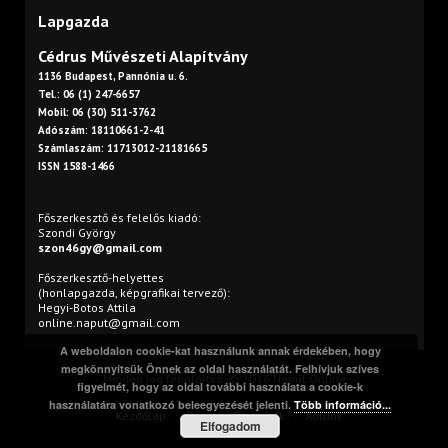
Lapgazda
Cédrus Művészeti Alapítvány
1136 Budapest, Pannónia u. 6.
Tel.: 06 (1) 247-6657
Mobil: 06 (30) 511-3762
Adószám: 18110661-2-41
Számlaszám: 11713012-21181665
ISSN 1588-1466
Főszerkesztő és felelős kiadó:
Szondi György
szon46gy@gmail.com
Főszerkesztő-helyettes
(honlapgazda, képgrafikai tervező):
Hegyi-Botos Attila
online.naput@gmail.com
A weboldalon cookie-kat használunk annak érdekében, hogy
megkönnyítsük Önnek az oldal használatát. Felhívjuk szíves
Minden jog fenntartva. © 2016 Napút Online
figyelmét, hogy az oldal további használata a cookie-k
használatára vonatkozó beleegyezését jelenti.
Több információ...
Kezdőlap
Print
Szerzőink
Rólunk
Elfogadom