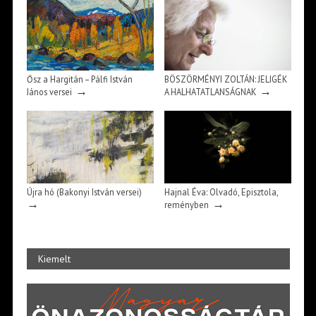
Ősz a Hargitán – Pálfi István
BÖSZÖRMÉNYI ZOLTÁN: JELIGÉK
→
→
János versei
A HALHATATLANSÁGNAK
Újra hó (Bakonyi István versei)
Hajnal Éva: Olvadó, Episztola,
→
→
reményben
Kiemelt