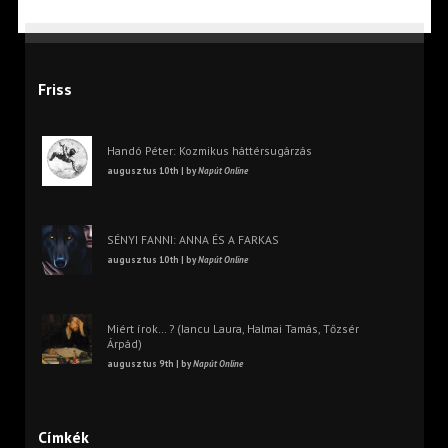
Friss
Handó Péter: Kozmikus háttérsugárzás
augusztus 10th | by
Napút Online
SÉNYI FANNI: ANNA ÉS A FARKAS
augusztus 10th | by
Napút Online
Miért írok… ? (Iancu Laura, Halmai Tamás, Tőzsér
Árpád)
augusztus 9th | by
Napút Online
Címkék