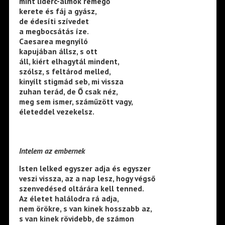
mint lidérc-álmok remegő
kerete és fáj a gyász,
de édesíti szívedet
a megbocsátás íze.
Caesarea megnyíló
kapujában állsz, s ott
áll, kiért elhagytál mindent,
szólsz, s feltárod melled,
kinyílt stigmád seb, mi vissza
zuhan terád, de Ő csak néz,
meg sem ismer, száműzött vagy,
életeddel vezekelsz.
Intelem az embernek
Isten lelked egyszer adja és egyszer
veszi vissza, az a nap lesz, hogy végső
szenvedésed oltárára kell tenned.
Az életet halálodra rá adja,
nem örökre, s van kinek hosszabb az,
s van kinek rövidebb, de számon