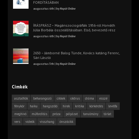
FORDÍTÁSÁBAN
augusztus 6th | by
Napút Online
ÍRÁSFRÁSZ – Magánszociográfiák 1956-ról Horváth
Júlia Borbála összeállításában. Első, bevezető rész
augusztus 6th | by
Napút Online
2650 – Jámborné Balog Tünde, Kovács katáng Ferenc,
Sári László
augusztus 5th | by
Napút Online
Címkék
asztalfiók
beharangozó
cikkek
cédrus
dráma
esszé
fénykör
haiku
hangszóló
hírek
kritika
körkérdés
levélfa
meghívó
műfordítás
próza
pályázat
tanulmány
tárlat
vers
videók
visszhang
önszócikk