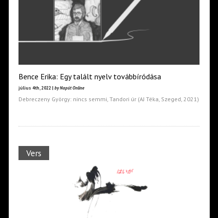
Bence Erika: Egy talált nyelv továbbíródása
július 4th, 2022 |
by Napút Online
Debreczeny György: nincs semmi, Tandori úr (AJ Téka, Szeged, 2021)
Vers