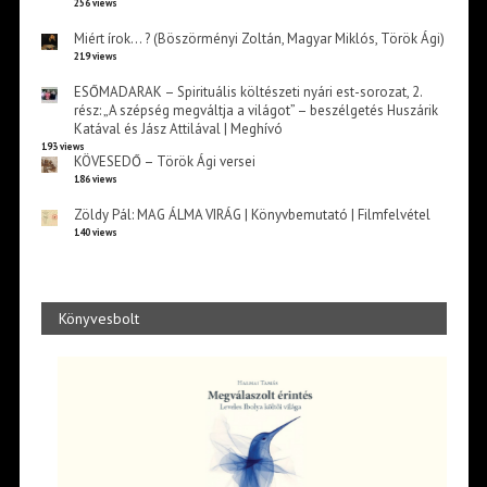
256 views
Miért írok… ? (Böszörményi Zoltán, Magyar Miklós, Török Ági)
219 views
ESŐMADARAK – Spirituális költészeti nyári est-sorozat, 2.
rész: „A szépség megváltja a világot” – beszélgetés Huszárik
Katával és Jász Attilával | Meghívó
193 views
KÖVESEDŐ – Török Ági versei
186 views
Zöldy Pál: MAG ÁLMA VIRÁG | Könyvbemutató | Filmfelvétel
140 views
Könyvesbolt