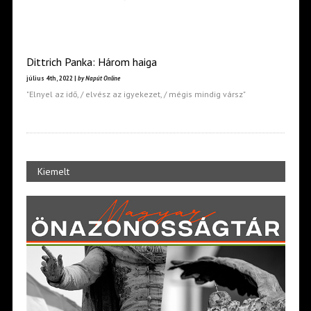
Dittrich Panka: Három haiga
július 4th, 2022 |
by Napút Online
"Elnyel az idő, / elvész az igyekezet, / mégis mindig vársz"
Kiemelt