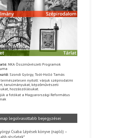
ató:
NKA Összművészeti Programok
iuma
sztő:
Szondi György, Toót-Holló Tamás
 természetesen nyitott: várjuk szépirodalmi
t, tanulmányukat, képzőművészeti
sukat, hozzászólásukat.
jük a fotókat a Magyarországi Református
znak
ónap legolvasottabb bejegyzései
yörgyi Csaba: Lépések könyve (napló) –
jabb részletek*