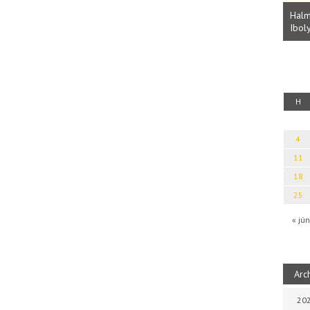
Parvathy Baul: A NAGY LELKEK DALAI.
Bevezetés a bául ösvénybe (Fordította:
Halm
Rideg Zsófia)
Iboly
uz
H
4
11
18
25
« jún
Arc
202