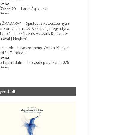
6 views
ÖVESEDŐ – Török Ági versei
6 views
SŐMADARAK – Spirituális költészeti nyári
st-sorozat, 2. rész: „A szépség megváltja a
ilágot” – beszélgetés Huszárik Katával és
tilával | Meghívó
s
iért írok… ? (Böszörményi Zoltán, Magyar
iklós, Török Ági)
3 views
ortárs irodalmi alkotások pályázata 2026
6 views
yvesbolt