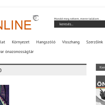
Mondd meg nékem, merre találom…
lat
Környezet
Hangszóló
Visszhang
Szerzőink
ar önazonosságtár
Kie
0