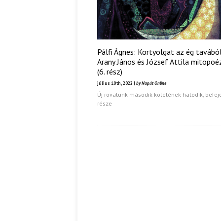
Pálfi Ágnes: Kortyolgat az ég tavábó
Arany János és József Attila mitopoé
(6. rész)
július 10th, 2022 |
by Napút Online
Új rovatunk második kötetének hatodik, befej
része