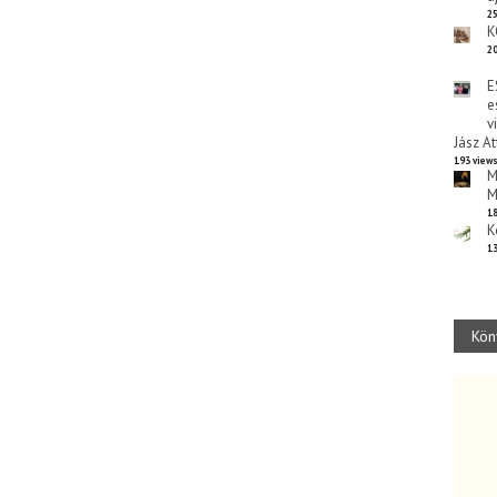
25
K
20
E
e
v
Jász At
193 view
M
M
18
K
13
Kön