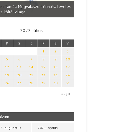
Lakatos Fleisz Katalin: Vasárna
ai Tamás: Megválaszolt érintés. Leveles
Sárszegen
a költői világa
2022. július
K
S
C
P
S
V
1
2
3
5
6
7
8
9
10
12
13
14
15
16
17
19
20
21
22
23
24
26
27
28
29
30
31
aug »
hívum
6. augusztus
2021. április