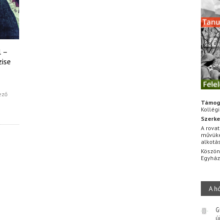
l –
zise
ező
Támog
Kollég
Szerke
A rovat
művüke
alkotá
Köszön
Egyhá
A h
G
ú