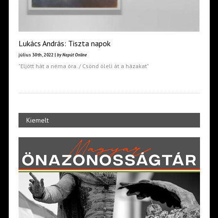
Lukács András: Tiszta napok
július 30th, 2022 |
by Napút Online
"Eljött hát a néma óra. / Csönd öleli át a házakat"
Kiemelt