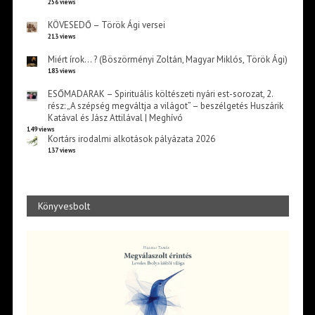
256 views
KÖVESEDŐ – Török Ági versei
213 views
Miért írok… ? (Böszörményi Zoltán, Magyar Miklós, Török Ági)
183 views
ESŐMADARAK – Spirituális költészeti nyári est-sorozat, 2.
rész: „A szépség megváltja a világot” – beszélgetés Huszárik
Katával és Jász Attilával | Meghívó
149 views
Kortárs irodalmi alkotások pályázata 2026
137 views
Könyvesbolt