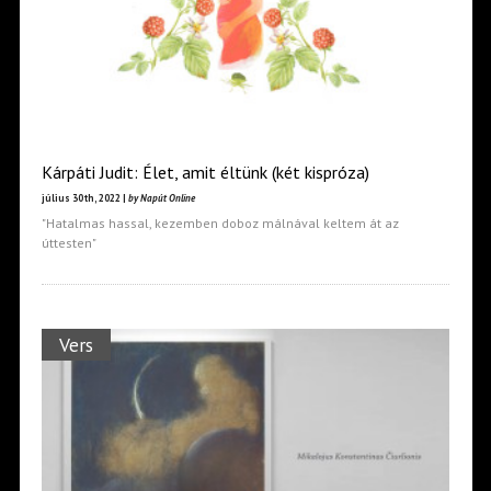
Kárpáti Judit: Élet, amit éltünk (két kispróza)
július 30th, 2022 |
by Napút Online
"Hatalmas hassal, kezemben doboz málnával keltem át az
úttesten"
Vers