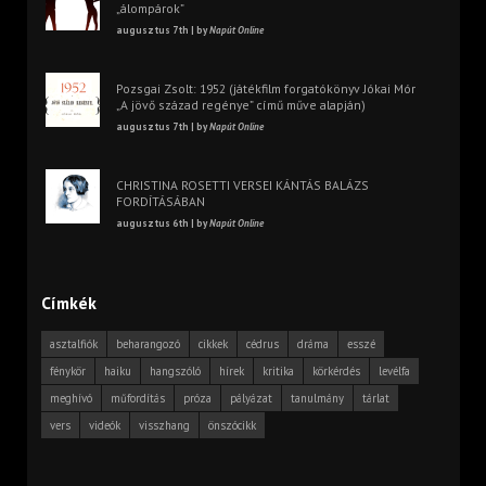
„álompárok”
augusztus 7th | by
Napút Online
Pozsgai Zsolt: 1952 (játékfilm forgatókönyv Jókai Mór
„A jövő század regénye” című műve alapján)
augusztus 7th | by
Napút Online
CHRISTINA ROSETTI VERSEI KÁNTÁS BALÁZS
FORDÍTÁSÁBAN
augusztus 6th | by
Napút Online
Címkék
asztalfiók
beharangozó
cikkek
cédrus
dráma
esszé
fénykör
haiku
hangszóló
hírek
kritika
körkérdés
levélfa
meghívó
műfordítás
próza
pályázat
tanulmány
tárlat
vers
videók
visszhang
önszócikk