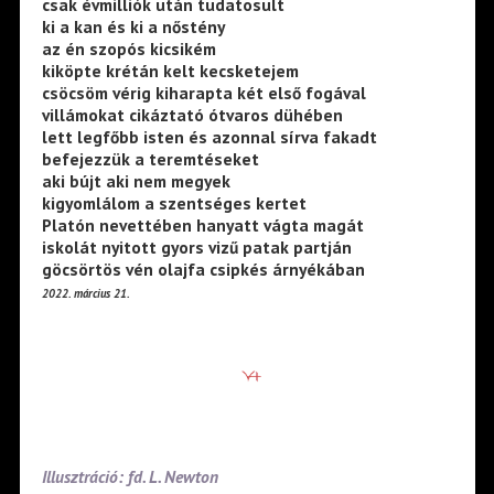
csak évmilliók után tudatosult
ki a kan és ki a nőstény
az én szopós kicsikém
kiköpte krétán kelt kecsketejem
csöcsöm vérig kiharapta két első fogával
villámokat cikáztató ótvaros dühében
lett legfőbb isten és azonnal sírva fakadt
befejezzük a teremtéseket
aki bújt aki nem megyek
kigyomlálom a szentséges kertet
Platón nevettében hanyatt vágta magát
iskolát nyitott gyors vizű patak partján
göcsörtös vén olajfa csipkés árnyékában
2022. március 21.
Illusztráció: fd. L. Newton