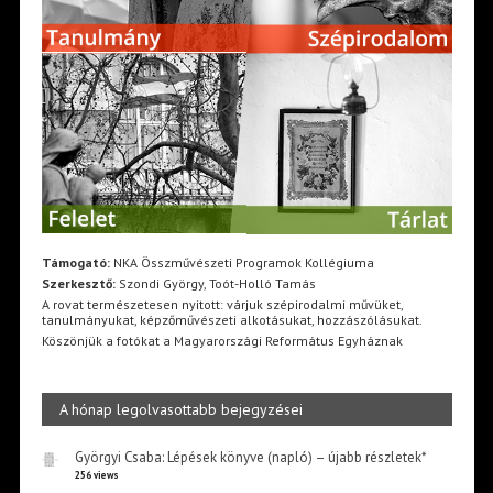
Támogató:
NKA Összművészeti Programok Kollégiuma
Szerkesztő:
Szondi György, Toót-Holló Tamás
A rovat természetesen nyitott: várjuk szépirodalmi művüket,
tanulmányukat, képzőművészeti alkotásukat, hozzászólásukat.
Köszönjük a fotókat a Magyarországi Református Egyháznak
A hónap legolvasottabb bejegyzései
Györgyi Csaba: Lépések könyve (napló) – újabb részletek*
256 views