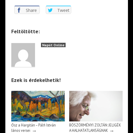
Share
Tweet
Feltöltötte:
Napút Online
Ezek is érdekelhetik!
Ősz a Hargitán – Pálfi István
BÖSZÖRMÉNYI ZOLTÁN: JELIGÉK
→
→
János versei
A HALHATATLANSÁGNAK