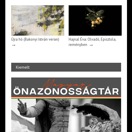
Újra hó (Bakonyi István versei)
Hajnal Éva: Olvadó, Episztola,
→
→
reményben
Kiemelt