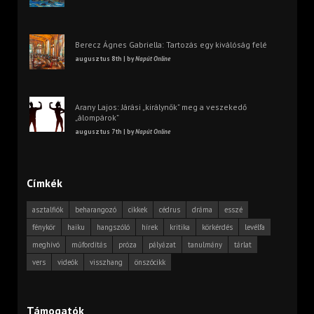
Berecz Ágnes Gabriella: Tartozás egy kiválóság felé
augusztus 8th | by
Napút Online
Arany Lajos: Járási „királynők” meg a veszekedő
„álompárok”
augusztus 7th | by
Napút Online
Címkék
asztalfiók
beharangozó
cikkek
cédrus
dráma
esszé
fénykör
haiku
hangszóló
hírek
kritika
körkérdés
levélfa
meghívó
műfordítás
próza
pályázat
tanulmány
tárlat
vers
videók
visszhang
önszócikk
Támogatók