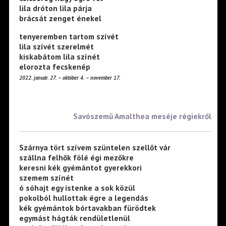
lila dróton lila párja
brácsát zenget énekel
tenyeremben tartom szívét
lila szívét szerelmét
kiskabátom lila színét
elorozta fecskenép
2022. január. 27. – október 4. – november 17.
Savószemű Amalthea meséje régiekről
Szárnya tört szívem szüntelen szellőt vár
szállna felhők fölé égi mezőkre
keresni kék gyémántot gyerekkori
szemem színét
ó sóhajt egy istenke a sok közül
pokolból hullottak égre a legendás
kék gyémántok bórtavakban fürödtek
egymást hágták rendületlenül