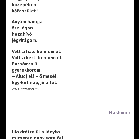
közepében
kőfeszület!
Anyám hangja
őszi ágon
hazahívó
jégvirágom.
Volt a ház: bennem él.
Volt a kert: bennem él.
Párnámra ül
gyerekkorom.
– Aludj el! – ő mesél.
Egy-két nap, jő a tél.
2021. november 15.
Flashmob
lila drótra ül a lányka
csicsereg nagy égre fel