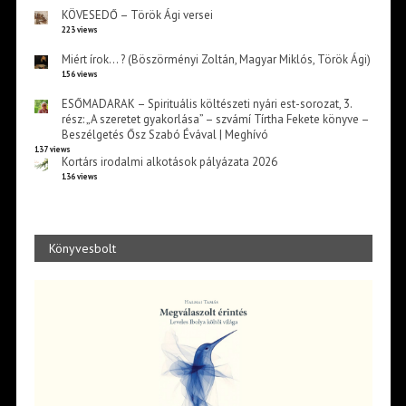
KÖVESEDŐ – Török Ági versei
223 views
Miért írok… ? (Böszörményi Zoltán, Magyar Miklós, Török Ági)
156 views
ESŐMADARAK – Spirituális költészeti nyári est-sorozat, 3.
rész: „A szeretet gyakorlása” – szvámí Tírtha Fekete könyve –
Beszélgetés Ősz Szabó Évával | Meghívó
137 views
Kortárs irodalmi alkotások pályázata 2026
136 views
Könyvesbolt