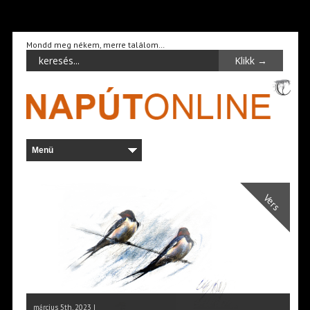
Mondd meg nékem, merre találom…
Vers
március 5th, 2023 |