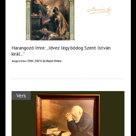
Harangozó Imre: „Idvez légy bódog Szent István
királ…”
augusztus 20th, 2023 |
by Napút Online
Vers