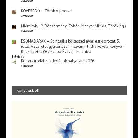
256 views
KÖVESEDŐ – Török Ági versei
229 views
Miért írok… ? (Böszörményi Zoltán, Magyar Miklós, Török Ági)
156 views
ESŐMADARAK – Spirituális költészeti nyári est-sorozat, 3.
rész: „A szeretet gyakorlása” – szvámí Tírtha Fekete könyve –
Beszélgetés Ősz Szabó Évával | Meghívó
139 views
Kortárs irodalmi alkotások pályázata 2026
138 views
Könyvesbolt