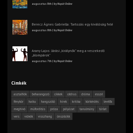
augusztus 8th | by
Napút Online
Berecz Ágnes Gabriella: Tartozás egy kiválóság felé
augusztus 8th | by
Napút Online
Arany Lajos: Járási „királynők” meg a veszekedő
„álompárok”
augusztus 7th | by
Napút Online
Címkék
asztalfiók
beharangozó
cikkek
cédrus
dráma
esszé
fénykör
haiku
hangszóló
hírek
kritika
körkérdés
levélfa
meghívó
műfordítás
próza
pályázat
tanulmány
tárlat
vers
videók
visszhang
önszócikk