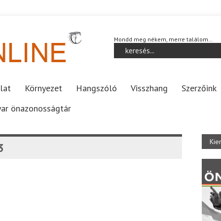
Mondd meg nékem, merre találom…
lat
Környezet
Hangszóló
Visszhang
Szerzőink
ar önazonosságtár
Kie
3