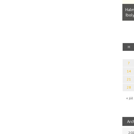
Parvathy Baul: A NAGY LELKEK DALAI.
Bevezetés a bául ösvénybe (Fordította:
Halm
Rideg Zsófia)
Iboly
uz
H
7
14
21
28
« júl
Arc
202