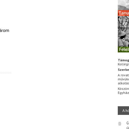
három
Támog
Kollég
Szerke
A rovat
művüke
alkotá
Köszön
Egyhá
A h
G
ú