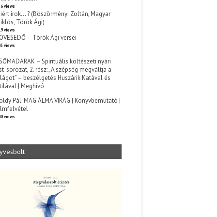
6 views
iért írok… ? (Böszörményi Zoltán, Magyar
iklós, Török Ági)
9 views
ÖVESEDŐ – Török Ági versei
5 views
SŐMADARAK – Spirituális költészeti nyári
st-sorozat, 2. rész: „A szépség megváltja a
ilágot” – beszélgetés Huszárik Katával és
tilával | Meghívó
s
öldy Pál: MAG ÁLMA VIRÁG | Könyvbemutató |
ilmfelvétel
0 views
yvesbolt