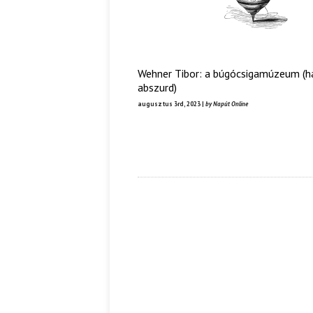
Wehner Tibor: a búgócsigamúzeum (
abszurd)
augusztus 3rd, 2023 |
by Napút Online