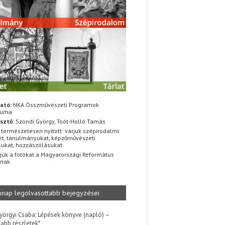
ató:
NKA Összművészeti Programok
iuma
sztő:
Szondi György, Toót-Holló Tamás
 természetesen nyitott: várjuk szépirodalmi
t, tanulmányukat, képzőművészeti
sukat, hozzászólásukat.
jük a fotókat a Magyarországi Református
znak
ónap legolvasottabb bejegyzései
yörgyi Csaba: Lépések könyve (napló) –
jabb részletek*