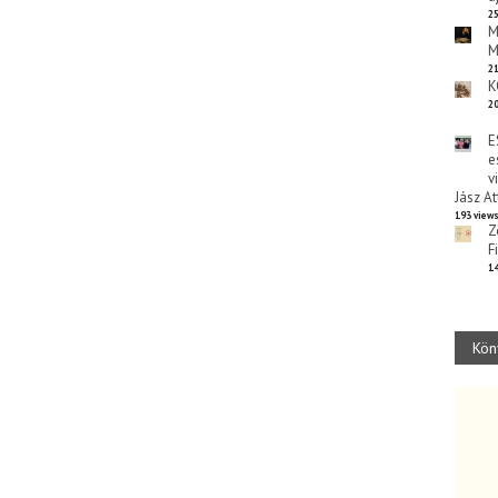
25
M
M
21
K
20
E
e
v
Jász At
193 view
Z
F
14
Kön