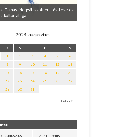
Lakatos Fleisz Katalin: Vasárna
ai Tamás: Megválaszolt érintés. Leveles
Sárszegen
a költői világa
2023. augusztus
K
S
C
P
S
V
1
2
3
4
5
6
8
9
10
11
12
13
15
16
17
18
19
20
22
23
24
25
26
27
29
30
31
szept »
hívum
6. augusztus
2021. április