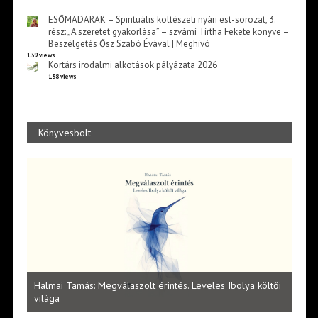
ESŐMADARAK – Spirituális költészeti nyári est-sorozat, 3.
rész: „A szeretet gyakorlása” – szvámí Tírtha Fekete könyve –
Beszélgetés Ősz Szabó Évával | Meghívó
139 views
Kortárs irodalmi alkotások pályázata 2026
138 views
Könyvesbolt
l
Halmai Tamás: Megválaszolt érintés. Leveles Ibolya költői
Laka
világa