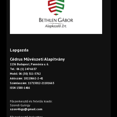
Lapgazda
Cédrus Művészeti Alapítvány
1136 Budapest, Pannónia u. 6.
Tel.: 06 (1) 247-6657
Mobil: 06 (30) 511-3762
Adószám: 18110661-2-41
Számlaszám: 11713012-21181665
ISSN 1588-1466
Főszerkesztő és felelős kiadó:
Szondi György
szon46gy@gmail.com
Főszerkesztő-helyettes