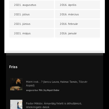
2021. augusztus
2016. április
2021. július
2016. március
2021. június
2016. február
2021. május
2016. január
Friss
Miért írok… ? (Iancu Laura, Halmai Tamás, Tőzsér
Árpád)
augusztus 9th | by
Napút Online
Fodor Miklós: Árnyvilág felett is áthullámzó,
lélekringató dalok