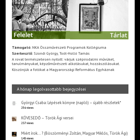
Támogató:
NKA Összművészeti Programok Kollégiuma
Szerkesztő:
Szondi György, Toót-Holló Tamás
A rovat természetesen nyitott: várjuk szépirodalmi művüket,
tanulmányukat, képzőművészeti alkotásukat, hozzászólásukat.
Köszönjük a fotókat a Magyarországi Református Egyháznak
A hónap legolvasottabb bejegyzései
Györgyi Csaba: Lépések könyve (napló) – újabb részletek*
256 views
KÖVESEDŐ – Török Ági versei
237 views
Miért írok… ? (Böszörményi Zoltán, Magyar Miklós, Török Ági)
143 views