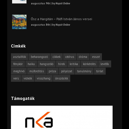
augusztus 9th | by
Napút Online
Ősz a Hargitán – Pálfi István János versei
augusztus 8th | by
Napút Online
Címkék
asztalfiók
beharangozó
cikkek
cédrus
dráma
esszé
fénykör
haiku
hangszóló
hírek
kritika
körkérdés
levélfa
meghívó
műfordítás
próza
pályázat
tanulmány
tárlat
vers
videók
visszhang
önszócikk
Támogatók