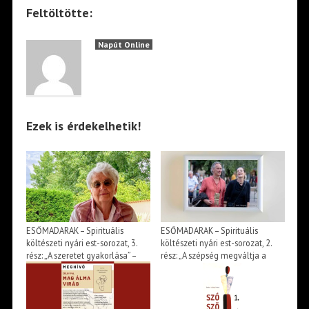
Feltöltötte:
Napút Online
Ezek is érdekelhetik!
ESŐMADARAK – Spirituális
ESŐMADARAK – Spirituális
költészeti nyári est-sorozat, 3.
költészeti nyári est-sorozat, 2.
rész: „A szeretet gyakorlása” –
rész: „A szépség megváltja a
szvámí Tírtha Fekete könyve –
világot” – beszélgetés Huszárik
Beszélgetés Ősz Szabó Évával |
Katával és Jász Attilával |
→
→
Meghívó
Meghívó