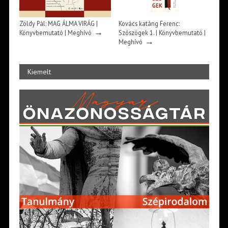
Zöldy Pál: MAG ÁLMA VIRÁG |
Kovács katáng Ferenc:
→
Könyvbemutató | Meghívó
Szószögek 1. | Könyvbemutató |
→
Meghívó
Kiemelt