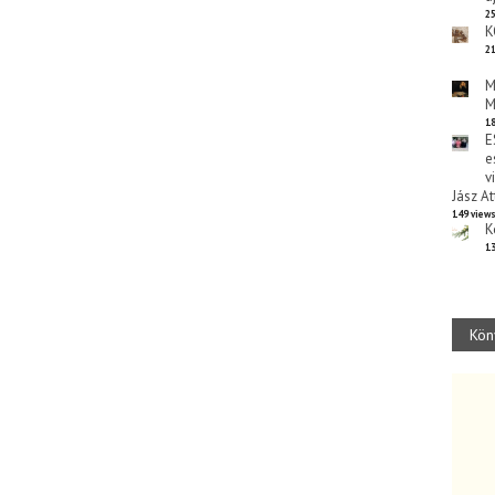
25
K
21
M
M
18
E
e
v
Jász At
149 view
K
13
Kön