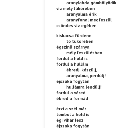
——–
aranylabda gömbölyödik
víz mély tükörében
——–
aranyalma érik
——–
aranyfonal megfeszül
csöndes víz egében
kiskacsa fürdene
——–
tó tükörében
égszinü szárnya
——–
mély feszülésben
fordul a hold is
fordul a hullám
——–
ébredj, készülj,
——–
aranyalma, perdülj!
éjszaka fogytán
——–
hullámra lendülj!
fordul a véred,
ébred a formád
érzi a szél már
tombol a hold is
égi vihar lesz
éjszaka fogytán