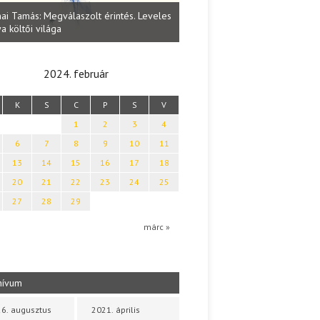
Lakatos Fleisz Katalin: Vasárna
ai Tamás: Megválaszolt érintés. Leveles
Sárszegen
a költői világa
2024. február
K
S
C
P
S
V
1
2
3
4
6
7
8
9
10
11
13
14
15
16
17
18
20
21
22
23
24
25
27
28
29
márc »
hívum
6. augusztus
2021. április