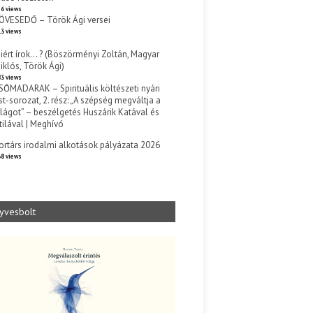
6 views
ÖVESEDŐ – Török Ági versei
3 views
iért írok… ? (Böszörményi Zoltán, Magyar
iklós, Török Ági)
3 views
SŐMADARAK – Spirituális költészeti nyári
st-sorozat, 2. rész: „A szépség megváltja a
ilágot” – beszélgetés Huszárik Katával és
tilával | Meghívó
s
ortárs irodalmi alkotások pályázata 2026
8 views
yvesbolt