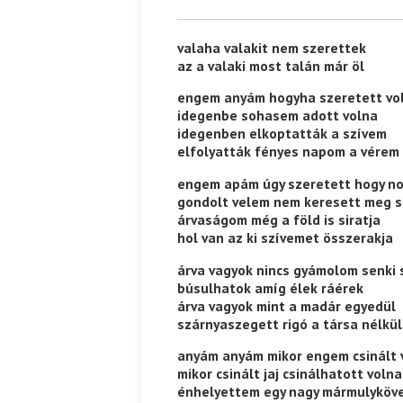
valaha valakit nem szerettek
az a valaki most talán már öl
engem anyám hogyha szeretett vo
idegenbe sohasem adott volna
idegenben elkoptatták a szívem
elfolyatták fényes napom a vérem
engem apám úgy szeretett hogy n
gondolt velem nem keresett meg 
árvaságom még a föld is siratja
hol van az ki szívemet összerakja
árva vagyok nincs gyámolom senki
búsulhatok amíg élek ráérek
árva vagyok mint a madár egyedül
szárnyaszegett rigó a társa nélkül
anyám anyám mikor engem csinált v
mikor csinált jaj csinálhatott volna
énhelyettem egy nagy mármulyköv