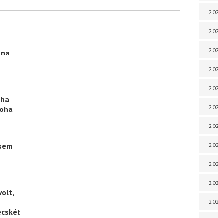
202
202
202
lna
202
202
oha
202
soha
202
 sem
20
20
202
olt,
202
ecskét