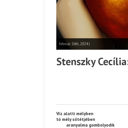
február 26th, 2024 |
Stenszky Cecília
Víz alatti mélyben
tó mély sötétjében
——–
aranyalma gombolyodik