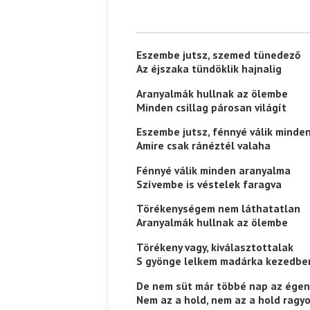
Eszembe jutsz, szemed tünedező
Az éjszaka tündöklik hajnalig
Aranyalmák hullnak az ölembe
Minden csillag párosan világít
Eszembe jutsz, fénnyé válik minde
Amire csak ránéztél valaha
Fénnyé válik minden aranyalma
Szívembe is véstelek faragva
Törékenységem nem láthatatlan
Aranyalmák hullnak az ölembe
Törékeny vagy, kiválasztottalak
S gyönge lelkem madárka kezedbe
De nem süt már többé nap az égen
Nem az a hold, nem az a hold ragy