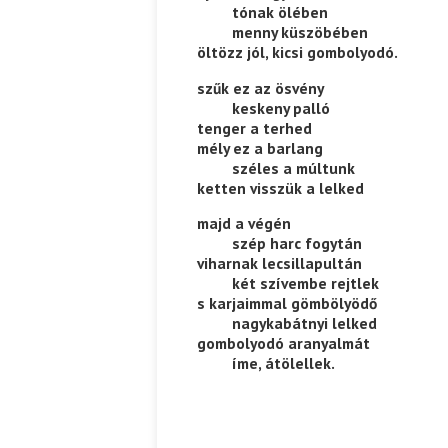
——–
tónak ölében
——–
menny küszöbében
Ispány Marietta: Szavak a fényből
Káplán Géza: Erotikai kala
öltözz jól, kicsi gombolyodó.
szűk ez az ösvény
——–
keskeny palló
tenger a terhed
mély ez a barlang
——–
széles a múltunk
ketten visszük a lelked
majd a végén
——–
szép harc fogytán
viharnak lecsillapultán
——–
két szívembe rejtlek
s karjaimmal gömbölyödő
——–
nagykabátnyi lelked
gombolyodó aranyalmát
——–
íme, átölellek.