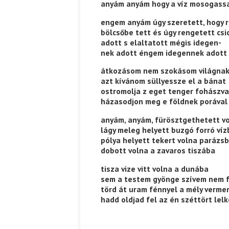
anyám anyám hogy a víz mosogass
engem anyám úgy szeretett, hogy 
bölcsőbe tett és úgy rengetett csi
adott s elaltatott mégis idegen-
nek adott éngem idegennek adott
átkozásom nem szokásom világna
azt kívánom süllyessze el a bánat
ostromolja z eget tenger fohászva
házasodjon meg e földnek porával
anyám, anyám, fürösztgethetett v
lágy meleg helyett buzgó forró víz
pólya helyett tekert volna parázs
dobott volna a zavaros tiszába
tisza vize vitt volna a dunába
sem a testem gyönge szívem nem 
törd át uram fénnyel a mély verm
hadd oldjad fel az én széttört lel