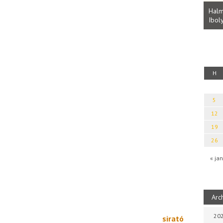
Parvathy Baul: A NAGY LELKEK DALAI.
Bevezetés a bául ösvénybe (Fordította:
Halm
Rideg Zsófia)
Iboly
uz
H
5
12
19
26
« jan
Arc
202
sirató