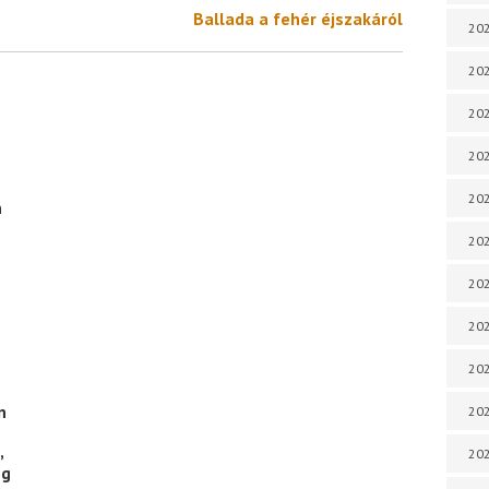
Ballada a fehér éjszakáról
202
202
202
202
202
n
202
202
202
20
n
20
,
202
og