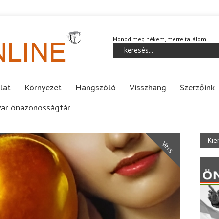
Mondd meg nékem, merre találom…
lat
Környezet
Hangszóló
Visszhang
Szerzőink
ar önazonosságtár
Kie
Vers