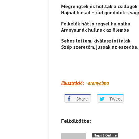
Megrengtek és hulltak a csillagok
Hajnal hasad – rád gondolok s vag
Felkelék hát jó regvel hajnalba
Aranyalmák hullnak az ölembe
Sebes lettem, kiválasztottalak
Szép szeretőm, jussak az eszedbe.
Illusztráció:
~aranyalma
Share
Tweet
Feltöltötte:
Napút Online