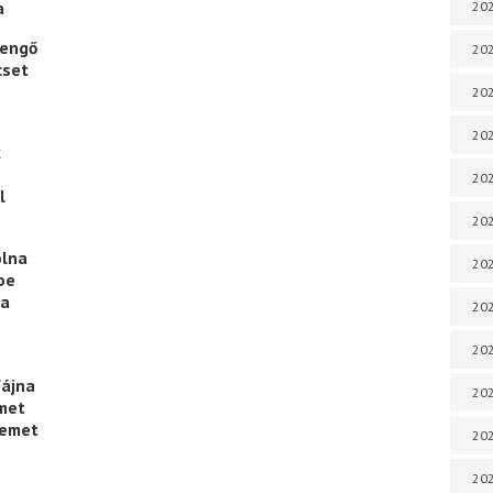
a
202
rengő
202
cset
202
202
k
202
l
202
olna
202
be
ba
202
20
fájna
20
emet
kemet
202
202