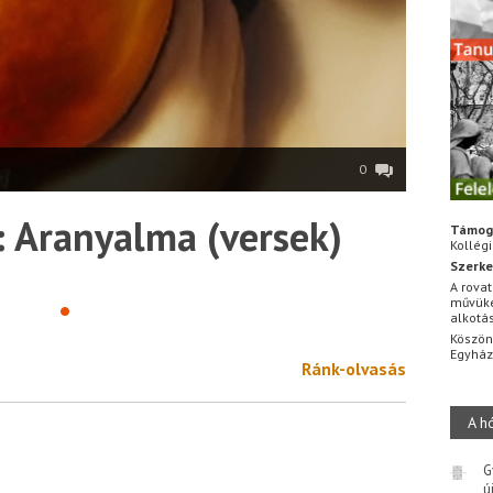
0
: Aranyalma (versek)
Támog
Kollég
Szerke
A rovat
•
művüke
alkotá
Köszön
Egyhá
Ránk-olvasás
A h
G
ú