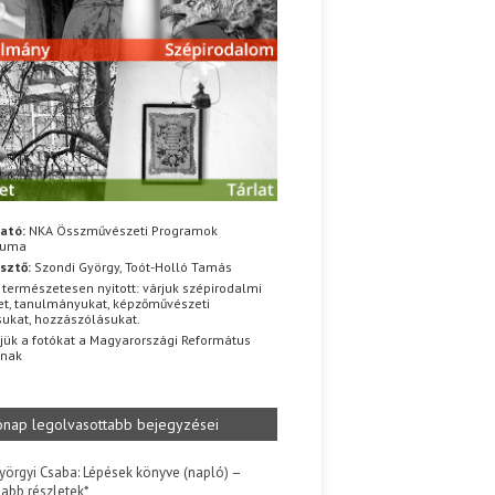
ató:
NKA Összművészeti Programok
iuma
sztő:
Szondi György, Toót-Holló Tamás
 természetesen nyitott: várjuk szépirodalmi
t, tanulmányukat, képzőművészeti
sukat, hozzászólásukat.
jük a fotókat a Magyarországi Református
znak
ónap legolvasottabb bejegyzései
yörgyi Csaba: Lépések könyve (napló) –
jabb részletek*