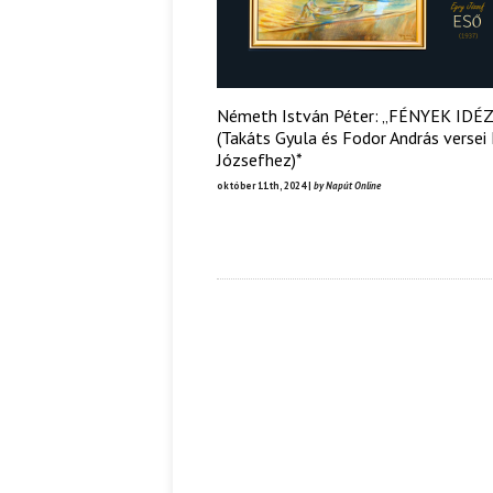
Németh István Péter: „FÉNYEK IDÉZ
(Takáts Gyula és Fodor András versei 
Józsefhez)*
október 11th, 2024 |
by Napút Online