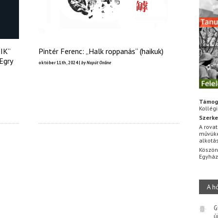
IK”
Pintér Ferenc: „Halk roppanás” (haikuk)
Egry
október 11th, 2024 |
by Napút Online
Támog
Kollég
Szerke
A rovat
művüke
alkotá
Köszön
Egyhá
A h
G
ú