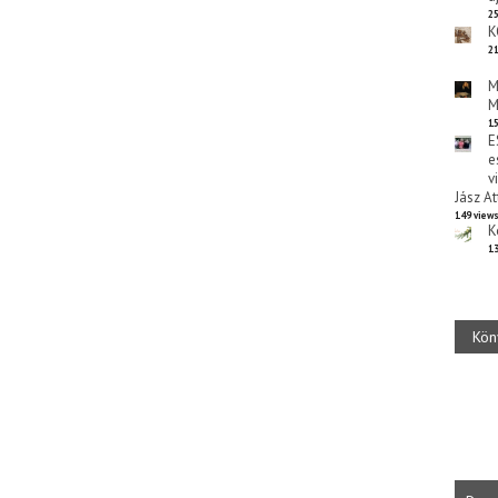
25
K
21
M
M
15
E
e
v
Jász At
149 view
K
13
Kön