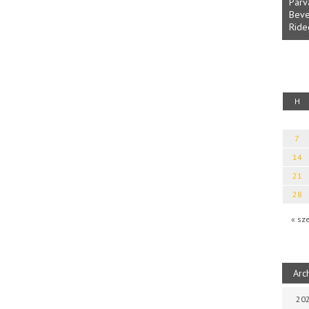
Parv
Beve
Ride
fényből
Káplán Géza: Erotikai kalauz
H
7
14
21
28
« sz
Arc
202