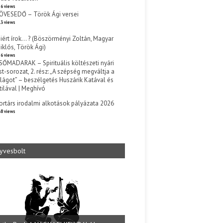
6 views
ÖVESEDŐ – Török Ági versei
3 views
iért írok… ? (Böszörményi Zoltán, Magyar
iklós, Török Ági)
6 views
SŐMADARAK – Spirituális költészeti nyári
st-sorozat, 2. rész: „A szépség megváltja a
ilágot” – beszélgetés Huszárik Katával és
tilával | Meghívó
s
ortárs irodalmi alkotások pályázata 2026
8 views
yvesbolt