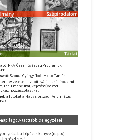
ató:
NKA Összművészeti Programok
iuma
sztő:
Szondi György, Toót-Holló Tamás
 természetesen nyitott: várjuk szépirodalmi
t, tanulmányukat, képzőművészeti
sukat, hozzászólásukat.
jük a fotókat a Magyarországi Református
znak
ónap legolvasottabb bejegyzései
yörgyi Csaba: Lépések könyve (napló) –
jabb részletek*