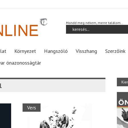
Mondd meg nékem, merre találom…
lat
Környezet
Hangszóló
Visszhang
Szerzőink
ar önazonosságtár
Kie
1
Vers