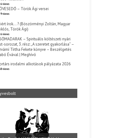
6 views
ÖVESEDŐ – Török Ági versei
9 views
iért írok… ? (Böszörményi Zoltán, Magyar
iklós, Török Ági)
6 views
SŐMADARAK – Spirituális költészeti nyári
st-sorozat, 3. rész: „A szeretet gyakorlása” –
zvámí Tírtha Fekete könyve – Beszélgetés
abó Évával | Meghívó
s
ortárs irodalmi alkotások pályázata 2026
8 views
yvesbolt