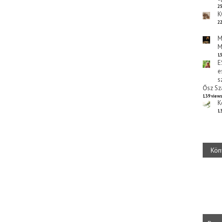
25
K
22
M
M
15
E
e
s
Ősz Sz
139 view
K
13
Kön