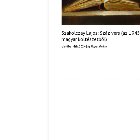
Szakolczay Lajos: Száz vers (az 1945
magyar költészetből)
október 4th, 2024 |
by Napút Online