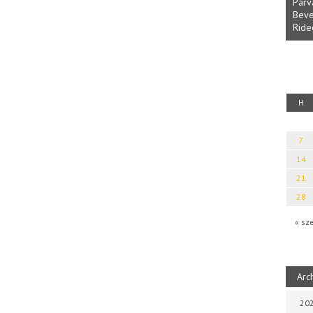
Parv
Beve
Ride
fényből
Káplán Géza: Erotikai kalauz
H
7
14
21
28
« sz
Arc
202