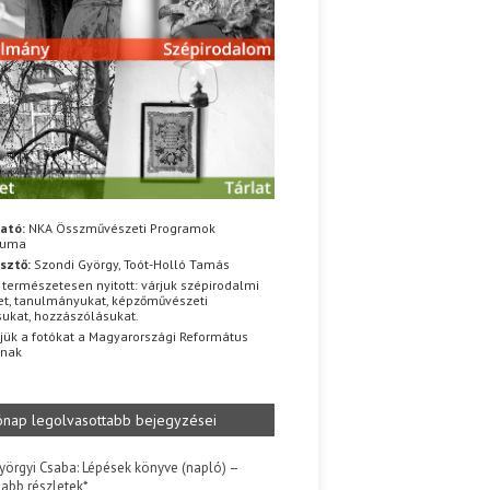
ató:
NKA Összművészeti Programok
iuma
sztő:
Szondi György, Toót-Holló Tamás
 természetesen nyitott: várjuk szépirodalmi
t, tanulmányukat, képzőművészeti
sukat, hozzászólásukat.
jük a fotókat a Magyarországi Református
znak
ónap legolvasottabb bejegyzései
yörgyi Csaba: Lépések könyve (napló) –
jabb részletek*