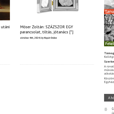
 utáni
Móser Zoltán: SZÁZSZOR EGY
parancsolat, tiltás, jótanács [*]
október 4th, 2024 |
by Napút Online
Támog
Kollég
Szerke
A rovat
művüke
alkotá
Köszön
Egyhá
A h
G
ú