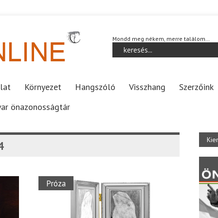
Mondd meg nékem, merre találom…
lat
Környezet
Hangszóló
Visszhang
Szerzőink
ar önazonosságtár
Kie
4
Próza