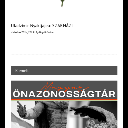
Uladzimir Nyakljajeu: SZARHÁZI
október 29th, 2024 |
by Napút Online
Kiemelt