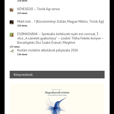
256 views
KÖVESEDŐ – Török Ági versei
213 views
Miért írok… ? (Böszörményi Zoltán, Magyar Miklós, Török Ági)
156 views
ESŐMADARAK – Spirituális költészeti nyári est-sorozat, 3.
rész: „A szeretet gyakorlása” – szvámí Tírtha Fekete könyve –
Beszélgetés Ősz Szabó Évával | Meghívó
137 views
Kortárs irodalmi alkotások pályázata 2026
136 views
Könyvesbolt