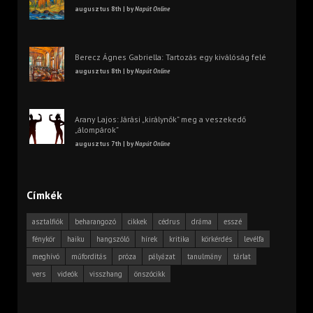
augusztus 8th | by
Napút Online
Berecz Ágnes Gabriella: Tartozás egy kiválóság felé
augusztus 8th | by
Napút Online
Arany Lajos: Járási „királynők” meg a veszekedő
„álompárok”
augusztus 7th | by
Napút Online
Címkék
asztalfiók
beharangozó
cikkek
cédrus
dráma
esszé
fénykör
haiku
hangszóló
hírek
kritika
körkérdés
levélfa
meghívó
műfordítás
próza
pályázat
tanulmány
tárlat
vers
videók
visszhang
önszócikk