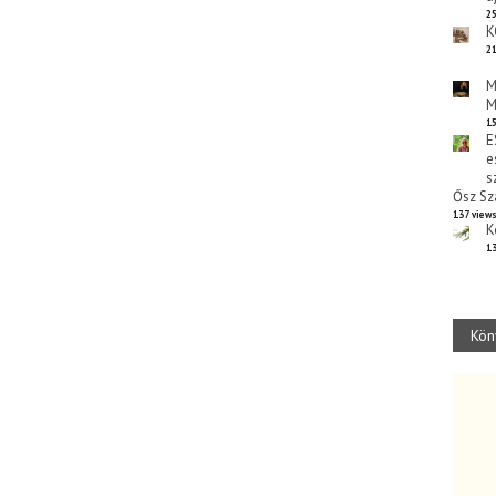
25
K
21
M
M
15
E
e
s
Ősz Sz
137 view
K
13
Kön