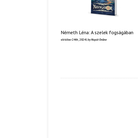
Németh Léna: A szelek fogságában
október 24th, 2024 |
by Napút Online