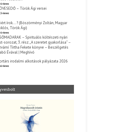
6 views
ÖVESEDŐ – Török Ági versei
3 views
iért írok… ? (Böszörményi Zoltán, Magyar
iklós, Török Ági)
6 views
SŐMADARAK – Spirituális költészeti nyári
st-sorozat, 3. rész: „A szeretet gyakorlása” –
zvámí Tírtha Fekete könyve – Beszélgetés
abó Évával | Meghívó
s
ortárs irodalmi alkotások pályázata 2026
6 views
yvesbolt