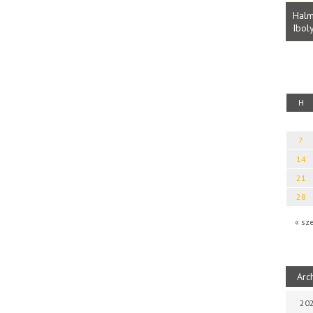
Parvathy Baul: A NAGY LELKEK DALAI.
Bevezetés a bául ösvénybe (Fordította:
Halm
Rideg Zsófia)
Iboly
uz
H
7
14
21
28
« sz
Arc
202