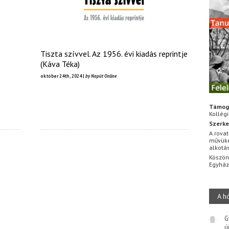
Tiszta szívvel. Az 1956. évi kiadás reprintje
(Káva Téka)
október 24th, 2024 |
by Napút Online
Támog
Kollég
Szerke
A rovat
művüke
alkotá
Köszön
Egyhá
A h
G
ú