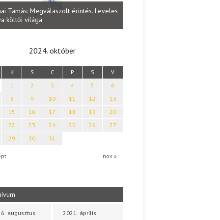
Lakatos Fleisz Katalin: Vasárna
ai Tamás: Megválaszolt érintés. Leveles
Sárszegen
a költői világa
2024. október
K
S
C
P
S
V
1
2
3
4
5
6
8
9
10
11
12
13
15
16
17
18
19
20
22
23
24
25
26
27
29
30
31
ept
nov »
hívum
6. augusztus
2021. április