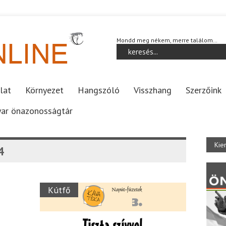
Mondd meg nékem, merre találom…
lat
Környezet
Hangszóló
Visszhang
Szerzőink
ar önazonosságtár
Kie
4
Kútfő