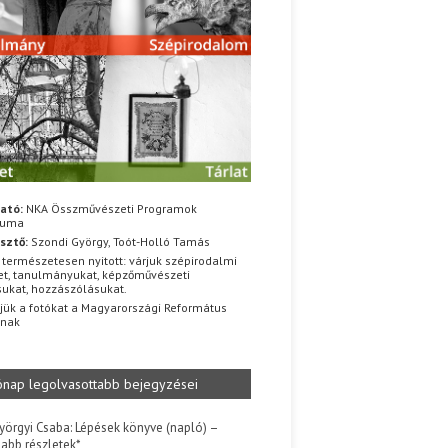
ató:
NKA Összművészeti Programok
iuma
sztő:
Szondi György, Toót-Holló Tamás
 természetesen nyitott: várjuk szépirodalmi
t, tanulmányukat, képzőművészeti
sukat, hozzászólásukat.
jük a fotókat a Magyarországi Református
znak
ónap legolvasottabb bejegyzései
yörgyi Csaba: Lépések könyve (napló) –
jabb részletek*