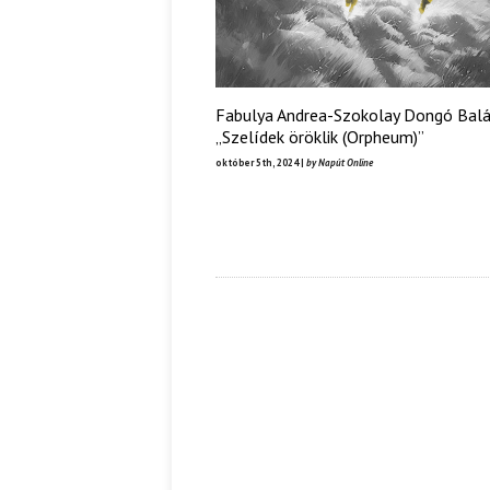
Fabulya Andrea-Szokolay Dongó Balá
„Szelídek öröklik (Orpheum)”
október 5th, 2024 |
by Napút Online