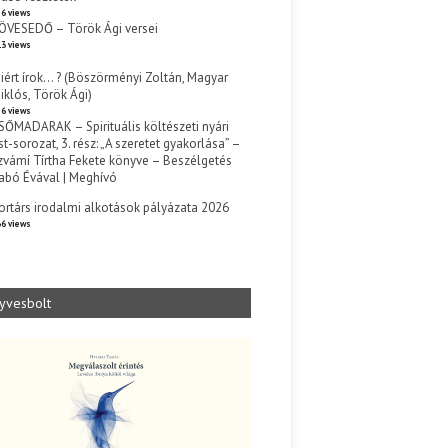
6 views
ÖVESEDŐ – Török Ági versei
3 views
iért írok… ? (Böszörményi Zoltán, Magyar
iklós, Török Ági)
6 views
SŐMADARAK – Spirituális költészeti nyári
st-sorozat, 3. rész: „A szeretet gyakorlása” –
zvámí Tírtha Fekete könyve – Beszélgetés
abó Évával | Meghívó
s
ortárs irodalmi alkotások pályázata 2026
6 views
yvesbolt