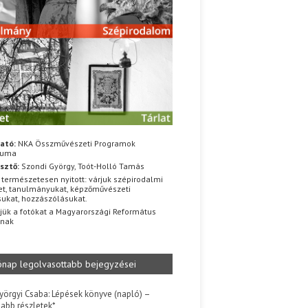
ató:
NKA Összművészeti Programok
iuma
sztő:
Szondi György, Toót-Holló Tamás
 természetesen nyitott: várjuk szépirodalmi
t, tanulmányukat, képzőművészeti
sukat, hozzászólásukat.
jük a fotókat a Magyarországi Református
znak
ónap legolvasottabb bejegyzései
yörgyi Csaba: Lépések könyve (napló) –
jabb részletek*