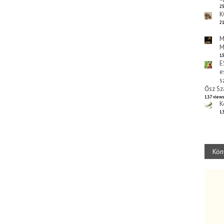
25
K
21
M
M
15
E
e
s
Ősz Sz
137 view
K
13
Kön