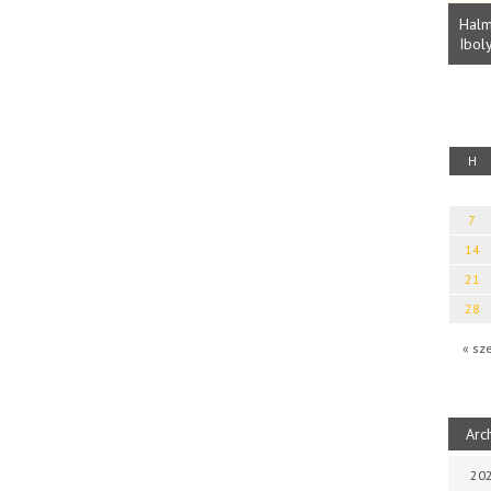
Parvathy Baul: A NAGY LELKEK DALAI.
Bevezetés a bául ösvénybe (Fordította:
Halm
Rideg Zsófia)
Iboly
uz
H
7
14
21
28
« sz
Arc
202