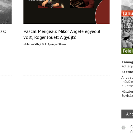
zs:
Pascal Mérigeau: Mikor Angèle egyedül
volt, Roger Jouet: A gyűjtő
október 5th, 2024 |
by Napút Online
Támog
Kollég
Szerke
A rovat
művüke
alkotá
Köszön
Egyhá
A h
G
ú