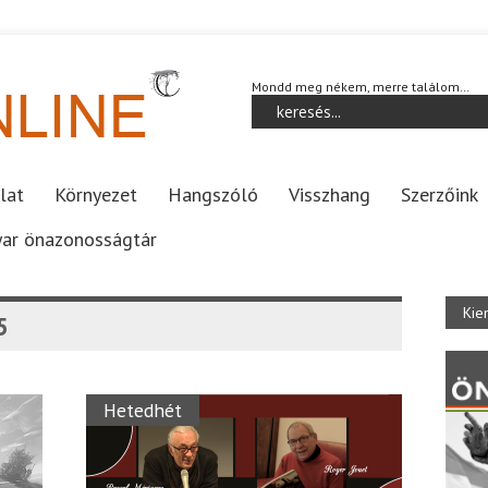
Mondd meg nékem, merre találom…
lat
Környezet
Hangszóló
Visszhang
Szerzőink
ar önazonosságtár
Kie
5
Hetedhét