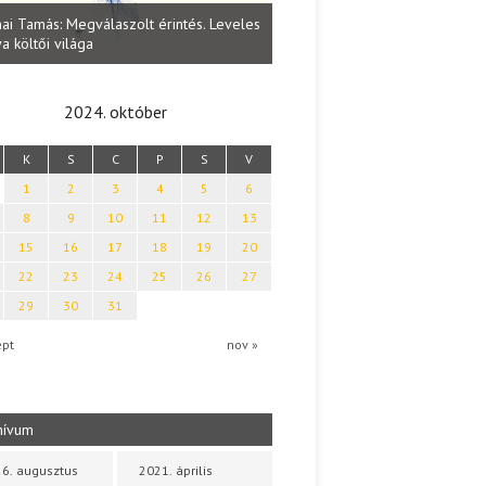
Lakatos Fleisz Katalin: Vasárna
ai Tamás: Megválaszolt érintés. Leveles
Sárszegen
a költői világa
2024. október
K
S
C
P
S
V
1
2
3
4
5
6
8
9
10
11
12
13
15
16
17
18
19
20
22
23
24
25
26
27
29
30
31
ept
nov »
hívum
6. augusztus
2021. április