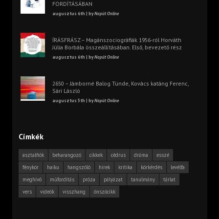
FORDÍTÁSÁBAN
augusztus 6th | by
Napút Online
ÍRÁSFRÁSZ – Magánszociográfiák 1956-ról Horváth
Júlia Borbála összeállításában. Első, bevezető rész
augusztus 6th | by
Napút Online
2650 – Jámborné Balog Tünde, Kovács katáng Ferenc,
Sári László
augusztus 5th | by
Napút Online
Címkék
asztalfiók
beharangozó
cikkek
cédrus
dráma
esszé
fénykör
haiku
hangszóló
hírek
kritika
körkérdés
levélfa
meghívó
műfordítás
próza
pályázat
tanulmány
tárlat
vers
videók
visszhang
önszócikk