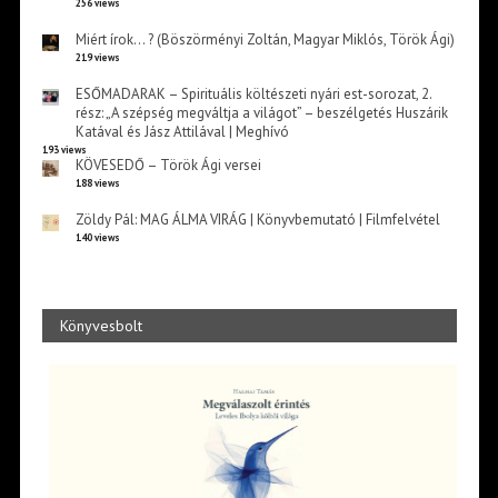
256 views
Miért írok… ? (Böszörményi Zoltán, Magyar Miklós, Török Ági)
219 views
ESŐMADARAK – Spirituális költészeti nyári est-sorozat, 2.
rész: „A szépség megváltja a világot” – beszélgetés Huszárik
Katával és Jász Attilával | Meghívó
193 views
KÖVESEDŐ – Török Ági versei
188 views
Zöldy Pál: MAG ÁLMA VIRÁG | Könyvbemutató | Filmfelvétel
140 views
Könyvesbolt