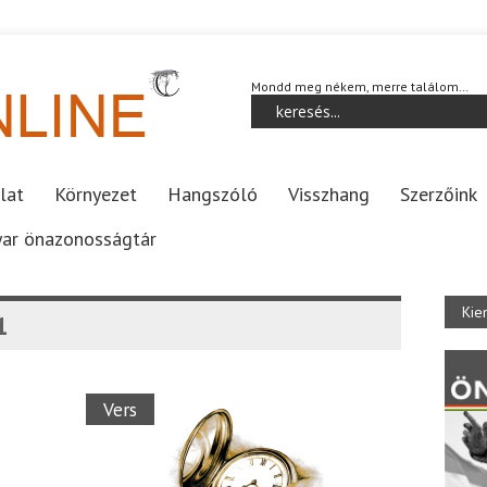
Mondd meg nékem, merre találom…
lat
Környezet
Hangszóló
Visszhang
Szerzőink
ar önazonosságtár
Kie
1
Vers