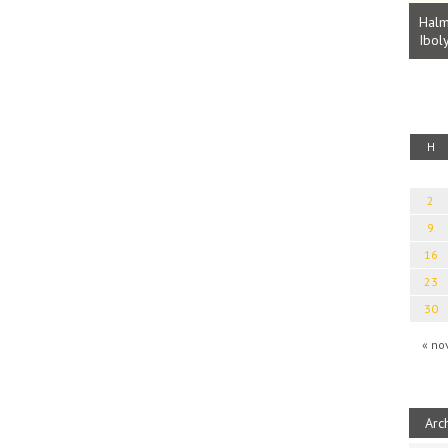
Parvathy Baul: A NAGY LELKEK DALAI.
Bevezetés a bául ösvénybe (Fordította:
Halm
Rideg Zsófia)
Iboly
uz
H
2
9
16
23
30
« no
Arc