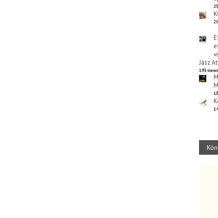
25
K
20
E
e
v
Jász At
193 view
M
M
18
K
14
Kön