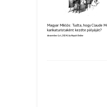
Magyar Miklós: Tudta, hogy Claude 
karikaturistaként kezdte pályáját?
december 1st, 2024 |
by Napút Online