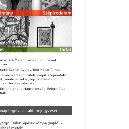
ató:
NKA Összművészeti Programok
iuma
sztő:
Szondi György, Toót-Holló Tamás
 természetesen nyitott: várjuk szépirodalmi
t, tanulmányukat, képzőművészeti
sukat, hozzászólásukat.
jük a fotókat a Magyarországi Református
znak
ónap legolvasottabb bejegyzései
yörgyi Csaba: Lépések könyve (napló) –
jabb részletek*