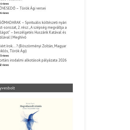
6 views
ÖVESEDŐ – Török Ági versei
6 views
SŐMADARAK – Spirituális költészeti nyári
st-sorozat, 2. rész: „A szépség megváltja a
ilágot” – beszélgetés Huszárik Katával és
tilával | Meghívó
s
iért írok… ? (Böszörményi Zoltán, Magyar
iklós, Török Ági)
3 views
ortárs irodalmi alkotások pályázata 2026
2 views
yvesbolt