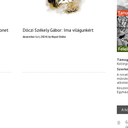
Monet
Dóczi Székely Gábor: Ima világunkért
december 1st, 2024 |
by Napút Online
Támog
Kollég
Szerke
A rovat
művüke
alkotá
Köszön
Egyhá
A h
G
ú