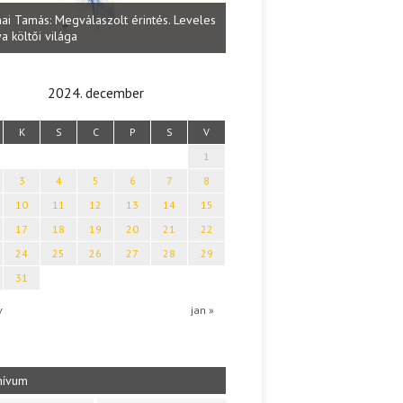
Lakatos Fleisz Katalin: Vasárna
ai Tamás: Megválaszolt érintés. Leveles
Sárszegen
a költői világa
2024. december
K
S
C
P
S
V
1
3
4
5
6
7
8
10
11
12
13
14
15
17
18
19
20
21
22
24
25
26
27
28
29
31
v
jan »
hívum