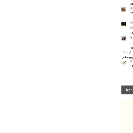
25
K
20
M
M
18
E
e
v
Jász At
149 view
K
13
Kön