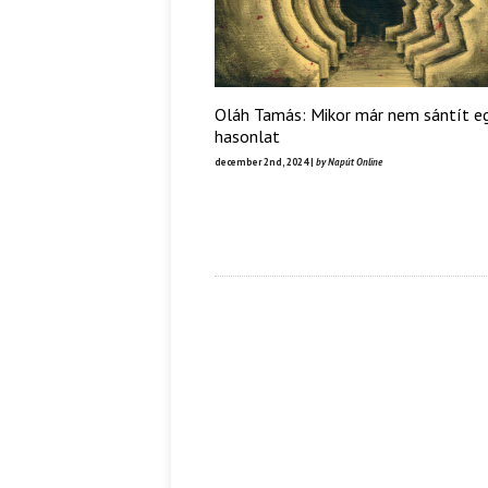
Oláh Tamás: Mikor már nem sántít e
hasonlat
december 2nd, 2024 |
by Napút Online