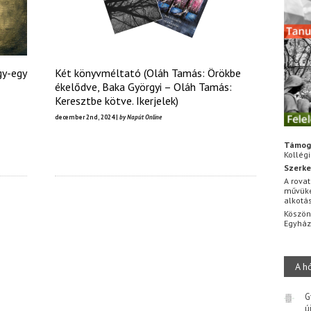
gy-egy
Két könyvméltató (Oláh Tamás: Örökbe
ékelődve, Baka Györgyi – Oláh Tamás:
Keresztbe kötve. Ikerjelek)
december 2nd, 2024 |
by Napút Online
Támog
Kollég
Szerke
A rovat
művüke
alkotá
Köszön
Egyhá
A h
G
ú