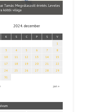
Lakatos Fleisz Katalin: Vasárna
ai Tamás: Megválaszolt érintés. Leveles
Sárszegen
a költői világa
2024. december
K
S
C
P
S
V
1
3
4
5
6
7
8
10
11
12
13
14
15
17
18
19
20
21
22
24
25
26
27
28
29
31
v
jan »
hívum