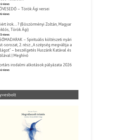
6 views
ÖVESEDŐ – Török Ági versei
6 views
iért írok… ? (Böszörményi Zoltán, Magyar
iklós, Török Ági)
3 views
SŐMADARAK – Spirituális költészeti nyári
st-sorozat, 2. rész: „A szépség megváltja a
ilágot” – beszélgetés Huszárik Katával és
tilával | Meghívó
s
ortárs irodalmi alkotások pályázata 2026
6 views
yvesbolt