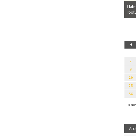
Parvathy Baul: A NAGY LELKEK DALAI.
Bevezetés a bául ösvénybe (Fordította:
Halm
Rideg Zsófia)
Iboly
uz
H
2
9
16
23
30
« no
Arc