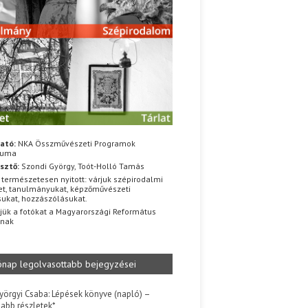
ató:
NKA Összművészeti Programok
iuma
sztő:
Szondi György, Toót-Holló Tamás
 természetesen nyitott: várjuk szépirodalmi
t, tanulmányukat, képzőművészeti
sukat, hozzászólásukat.
jük a fotókat a Magyarországi Református
znak
ónap legolvasottabb bejegyzései
yörgyi Csaba: Lépések könyve (napló) –
jabb részletek*