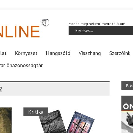
Mondd meg nékem, merre találom…
lat
Környezet
Hangszóló
Visszhang
Szerzőink
ar önazonosságtár
Kie
2
Kritika