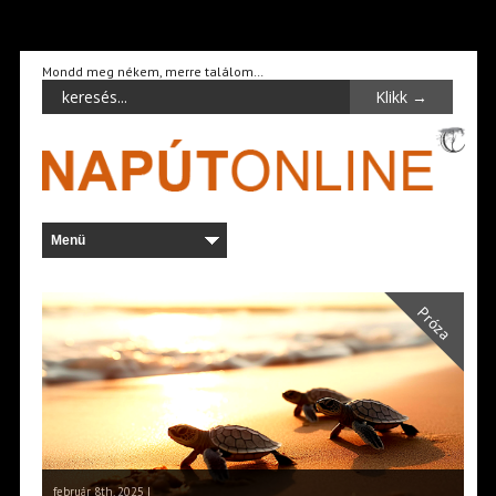
Mondd meg nékem, merre találom…
Próza
február 8th, 2025 |