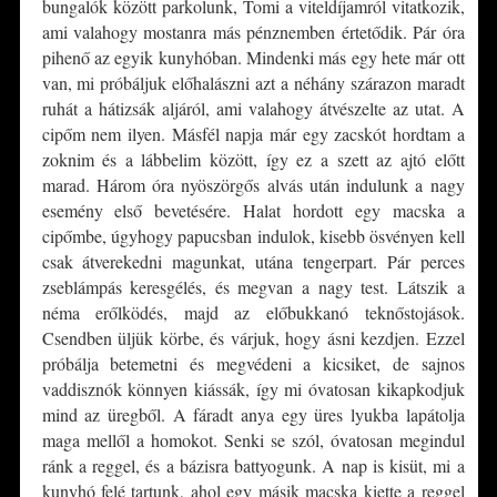
bungalók között parkolunk, Tomi a viteldíjamról vitatkozik,
ami valahogy mostanra más pénznemben értetődik. Pár óra
pihenő az egyik kunyhóban. Mindenki más egy hete már ott
van, mi próbáljuk előhalászni azt a néhány szárazon maradt
ruhát a hátizsák aljáról, ami valahogy átvészelte az utat. A
cipőm nem ilyen. Másfél napja már egy zacskót hordtam a
zoknim és a lábbelim között, így ez a szett az ajtó előtt
marad. Három óra nyöszörgős alvás után indulunk a nagy
esemény első bevetésére. Halat hordott egy macska a
cipőmbe, úgyhogy papucsban indulok, kisebb ösvényen kell
csak átverekedni magunkat, utána tengerpart. Pár perces
zseblámpás keresgélés, és megvan a nagy test. Látszik a
néma erőlködés, majd az előbukkanó teknőstojások.
Csendben üljük körbe, és várjuk, hogy ásni kezdjen. Ezzel
próbálja betemetni és megvédeni a kicsiket, de sajnos
vaddisznók könnyen kiássák, így mi óvatosan kikapkodjuk
mind az üregből. A fáradt anya egy üres lyukba lapátolja
maga mellől a homokot. Senki se szól, óvatosan megindul
ránk a reggel, és a bázisra battyogunk. A nap is kisüt, mi a
kunyhó felé tartunk, ahol egy másik macska kiette a reggel