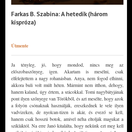
Farkas B. Szabina: A hetedik (három
kispróza)
*
Útmente
Ja tényleg, jó, hogy mondod, nincs meg az
előszobaszőnyeg, igen. Akartam is mesélni, csak
elfelejtettem a nagy rohanásban. Anya, nem fogod elhinni,
akkora buli volt múlt héten. Mármint nem itthon, dehogy,
hanem kaland, úgy értem, a srácokkal. Tomi nagybátyjának
pont ilyen szőnyege van Törökből, és azt mesélte, hogy azok
a folyón csónaknak használják, ereszkednek le vele ilyen
vadvizeken, de nyolcan-tízen is akár, és evező se kell,
hanem csak hosszú botok, amivel néha eltolják magukat a
szikláktól. Na erre Janó kitalálta, hogy nekünk ezt meg kell