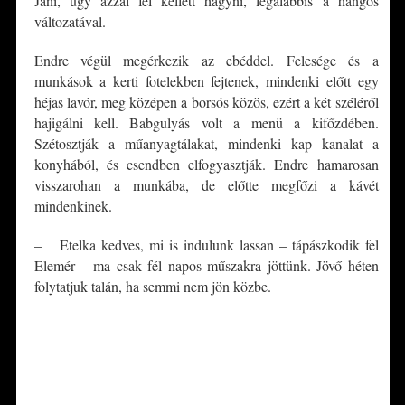
Jani, úgy azzal fel kellett hagyni, legalábbis a hangos
változatával.
Endre végül megérkezik az ebéddel. Felesége és a
munkások a kerti fotelekben fejtenek, mindenki előtt egy
héjas lavór, meg középen a borsós közös, ezért a két széléről
hajigálni kell. Babgulyás volt a menü a kifőzdében.
Szétosztják a műanyagtálakat, mindenki kap kanalat a
konyhából, és csendben elfogyasztják. Endre hamarosan
visszarohan a munkába, de előtte megfőzi a kávét
mindenkinek.
– Etelka kedves, mi is indulunk lassan – tápászkodik fel
Elemér – ma csak fél napos műszakra jöttünk. Jövő héten
folytatjuk talán, ha semmi nem jön közbe.
*
*
*