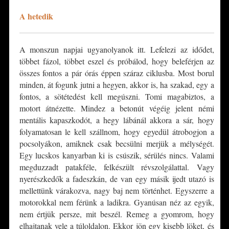
A hetedik
A monszun napjai ugyanolyanok itt. Lefelezi az idődet,
többet fázol, többet eszel és próbálod, hogy beleférjen az
összes fontos a pár órás éppen száraz ciklusba. Most borul
minden, át fogunk jutni a hegyen, akkor is, ha szakad, egy a
fontos, a sötétedést kell megúszni. Tomi magabiztos, a
motort átnézette. Mindez a betonút végéig jelent némi
mentális kapaszkodót, a hegy lábánál akkora a sár, hogy
folyamatosan le kell szállnom, hogy egyedül átrobogjon a
pocsolyákon, amiknek csak becsülni merjük a mélységét.
Egy lucskos kanyarban ki is csúszik, sérülés nincs. Valami
megduzzadt patakféle, felkészült révszolgálattal. Vagy
nyerészkedők a fadeszkán, de van egy másik ijedt utazó is
mellettünk várakozva, nagy baj nem történhet. Egyszerre a
motorokkal nem férünk a ladikra. Gyanúsan néz az egyik,
nem értjük persze, mit beszél. Remeg a gyomrom, hogy
elhajtanak vele a túloldalon. Ekkor jön egy kisebb löket, és