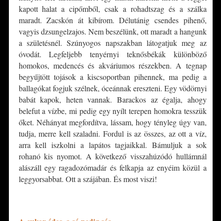
kapott halat a cipőmből, csak a rohadtszag és a szálka
maradt. Zacskón át kibírom. Délutánig csendes pihenő,
vagyis dzsungelzajos. Nem beszélünk, ott maradt a hangunk
a születésnél. Szúnyogos napszakban látogatjuk meg az
óvodát. Legfeljebb tenyérnyi teknősbékák különböző
homokos, medencés és akváriumos részekben. A tegnap
begyűjtött tojások a kiscsoportban pihennek, ma pedig a
ballagókat fogjuk szélnek, óceánnak ereszteni. Egy vödörnyi
babát kapok, heten vannak. Barackos az égalja, ahogy
belefut a vízbe, mi pedig egy nyílt terepen homokra tesszük
őket. Néhányat megfordítva, lássam, hogy tényleg úgy van,
tudja, merre kell szaladni. Fordul is az összes, az ott a víz,
arra kell iszkolni a lapátos tagjaikkal. Bámuljuk a sok
rohanó kis nyomot. A következő visszahúzódó hullámnál
alászáll egy ragadozómadár és felkapja az enyéim közül a
leggyorsabbat. Ott a szájában. És most viszi!
*