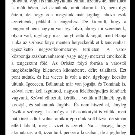
próbálni, végül is mindegyikünk elmúlt tizennyolc, már Laca
is múlt héten, azt csinálunk, amit akarunk. Jó, nem úgy
értem, de hogy oda megyünk már jogilag, ahova csak
szeretnénk, például a tengerhez. De kiderült, hogy a
tengernél nem nagyon van így folyó, ahogy mi szeretnénk,
olyan vad, úgyhogy más irányt vettünk végül, mert Banja
Luka az Orbász folyó mentén helyezkedik el kilencvenhat-
egész-kettő négyzetkilométernyi területen. A város
központja százhatvanhárom (vagy négy) méterrel emelkedik
a tengerszint fölé. Az Orbász folyó forrása a várostól
megközelítőleg kilencven kilométerre, délre található. Ezt
pont tudtuk, és hát vicces is volt a név, úgyhogy kocsiba
ültünk. Igeeeeen, Bálintnak már van jogsija, és Tominak is,
szóval nem kell izgulnod, nagyon felelősségteljes felnőttek
vagyunk. Szóval elhoztuk, kértük… vettük a Bálinték egyik
kocsiját, és suhantunk Jugóba. És nem hiszed el, tényleg
úszik a szőnyeg. Ja amúgy a kölcsönkutyát is vittük, mert
hát kinek adtuk volna, amikor épp ránk volt bízva, de simán
elfért lábnál, meg a vizet is szereti. Na a lényeg, hogy
álomutazás volt, izzadtunk persze a kocsiban, de a jéghideg