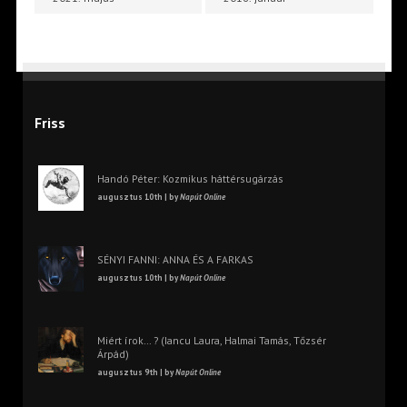
Friss
Handó Péter: Kozmikus háttérsugárzás
augusztus 10th | by
Napút Online
SÉNYI FANNI: ANNA ÉS A FARKAS
augusztus 10th | by
Napút Online
Miért írok… ? (Iancu Laura, Halmai Tamás, Tőzsér
Árpád)
augusztus 9th | by
Napút Online