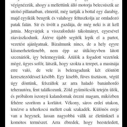
végignézzük, ahogy a mellettünk álló motorja belecsúszik az
utolsó pillanatban, elmerül, még tartják a bottal egy darabig,
majd egyikük beugrik és valahogy feltuszkolja az omladozó
patak falán. Sír és üvölt a gazdája, de még neki is át kell
jutnia. Megvárjuk a visszaforduló tákolmányt, egyesével
ráavászkodunk. Átérve újabb segítők lepik el a partot,
vezetést ajánlgatnak. Bizalmunk nincs, de a hely egyre
kiismerhetetlenebb, nem épp az útikönyvben látott
szcenáriók, így belemegyünk. Átülök a fogadott vezetőnk
mögé, ügyes sofőr, látszik, hogy szokta a terepet, a masinája
erre való, de vele is beleragadunk két elöntött
kereszteződéssel később. Egy kisebb, füves tisztáson, végül
úgy döntünk, felszállok az arra haladó banánhordó
teherautóra, fent találkozunk. Zöld gyümölcsök tetején ülök,
és próbálom iszonyú kalandornak érezni magam, miközben
fehérre szorítom a korlátot. Vékony, sáros erdei utakon,
lenézve a teherkocsi mellett csak szakadék. Különös ereje
van a hegynek, lassan nagyobbá válik az életünknél a
komótos természet. Arra ébredek, hogy beesteledett,