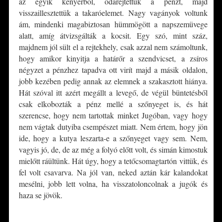
az egyik kenyérből, odarejtettük a pénzt, majd
visszaillesztettük a takaróelemet. Nagy vagányok voltunk
ám, mindenki magabiztosan hümmögött a napszemüvege
alatt, amíg átvizsgálták a kocsit. Egy szó, mint száz,
majdnem jól sült el a rejtekhely, csak azzal nem számoltunk,
hogy amikor kinyitja a határőr a szendvicset, a zsíros
négyzet a pénzhez tapadva ott virít majd a másik oldalon,
jobb kezében pedig annak az elemnek a szakasztott hiánya.
Hát szóval itt azért megállt a levegő, de végül büntetésből
csak elkobozták a pénz mellé a szőnyeget is, és hát
szerencse, hogy nem tartottak minket Jugóban, vagy hogy
nem vágtak dutyiba csempészet miatt. Nem értem, hogy jön
ide, hogy a kutya leszarta-e a szőnyeget vagy sem. Nem,
vagyis jó, de, de az még a folyó előtt volt, és simán kimostuk
mielőtt ráültünk. Hát úgy, hogy a tetőcsomagtartón vittük, és
fel volt csavarva. Na jól van, neked aztán kár kalandokat
mesélni, jobb lett volna, ha visszatoloncolnak a jugók és
haza se jövök.
*