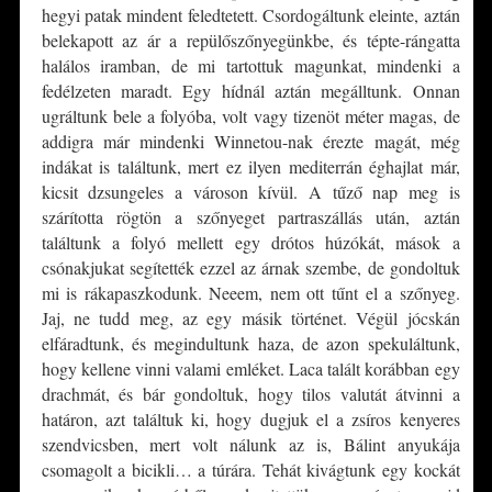
hegyi patak mindent feledtetett. Csordogáltunk eleinte, aztán
belekapott az ár a repülőszőnyegünkbe, és tépte-rángatta
halálos iramban, de mi tartottuk magunkat, mindenki a
fedélzeten maradt. Egy hídnál aztán megálltunk. Onnan
ugráltunk bele a folyóba, volt vagy tizenöt méter magas, de
addigra már mindenki Winnetou-nak érezte magát, még
indákat is találtunk, mert ez ilyen mediterrán éghajlat már,
kicsit dzsungeles a városon kívül. A tűző nap meg is
szárította rögtön a szőnyeget partraszállás után, aztán
találtunk a folyó mellett egy drótos húzókát, mások a
csónakjukat segítették ezzel az árnak szembe, de gondoltuk
mi is rákapaszkodunk. Neeem, nem ott tűnt el a szőnyeg.
Jaj, ne tudd meg, az egy másik történet. Végül jócskán
elfáradtunk, és megindultunk haza, de azon spekuláltunk,
hogy kellene vinni valami emléket. Laca talált korábban egy
drachmát, és bár gondoltuk, hogy tilos valutát átvinni a
határon, azt találtuk ki, hogy dugjuk el a zsíros kenyeres
szendvicsben, mert volt nálunk az is, Bálint anyukája
csomagolt a bicikli… a túrára. Tehát kivágtunk egy kockát