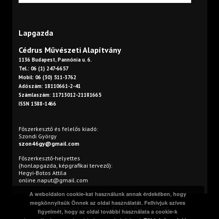
Lapgazda
Cédrus Művészeti Alapítvány
1136 Budapest, Pannónia u. 6.
Tel.: 06 (1) 247-6657
Mobil: 06 (30) 511-3762
Adószám: 18110661-2-41
Számlaszám: 11713012-21181665
ISSN 1588-1466
Főszerkesztő és felelős kiadó:
Szondi György
szon46gy@gmail.com
Főszerkesztő-helyettes
(honlapgazda, képgrafikai tervező):
Hegyi-Botos Attila
online.naput@gmail.com
A weboldalon cookie-kat használunk annak érdekében, hogy
megkönnyítsük Önnek az oldal használatát. Felhívjuk szíves
Minden jog fenntartva. © 2016 Napút Online
figyelmét, hogy az oldal további használata a cookie-k