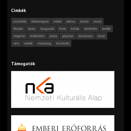
Címkék
asztalfiók
beharangozó
cikkek
cédrus
dráma
esszé
fénykör
haiku
hangszóló
hírek
kritika
körkérdés
levélfa
meghívó
műfordítás
próza
pályázat
tanulmány
tárlat
vers
videók
visszhang
önszócikk
Támogatók