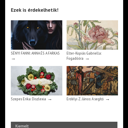
Ezek is érdekelhetik!
SÉNYI FANNI: ANNA ÉS A FARKAS
Elter-Kopiás Gabriella:
→
→
Fogadóóra
→
→
Szepes Erika: Diszlexia
Erdélyi Z. János: A segítő
Kiemelt