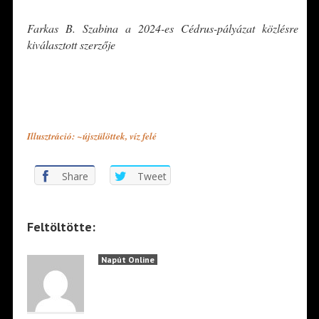
Farkas B. Szabina a 2024-es Cédrus-pályázat közlésre
kiválasztott szerzője
*
*
Illusztráció: ~újszülöttek, víz felé
Share
Tweet
Feltöltötte:
Napút Online