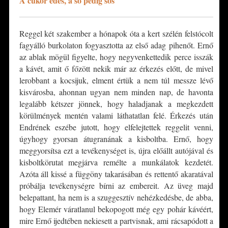
A cukor édes, a só pedig sós
Reggel két szakember a hónapok óta a kert szélén felstócolt
fagyálló burkolaton fogyasztotta az első adag pihenőt. Ernő
az ablak mögül figyelte, hogy negyvenkettedik perce isszák
a kávét, amit ő főzött nekik már az érkezés előtt, de mivel
lerobbant a kocsijuk, elment értük a nem túl messze lévő
kisvárosba, ahonnan ugyan nem minden nap, de havonta
legalább kétszer jönnek, hogy haladjanak a megkezdett
körülmények mentén valami láthatatlan felé. Érkezés után
Endrének eszébe jutott, hogy elfelejtettek reggelit venni,
úgyhogy gyorsan átugranának a kisboltba. Ernő, hogy
meggyorsítsa ezt a tevékenységet is, újra előállt autójával és
kisboltkörutat megjárva remélte a munkálatok kezdetét.
Azóta áll kissé a függöny takarásában és rettentő akaratával
próbálja tevékenységre bírni az embereit. Az üveg majd
belepattant, ha nem is a szuggesztív nehézkedésbe, de abba,
hogy Elemér váratlanul bekopogott még egy pohár kávéért,
mire Ernő ijedtében nekiesett a partvisnak, ami rácsapódott a