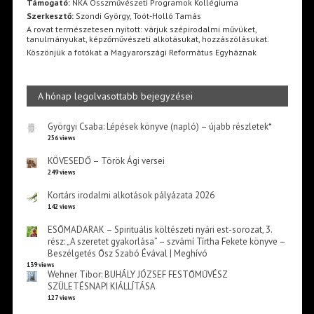
Támogató:
NKA Összművészeti Programok Kollégiuma
Szerkesztő:
Szondi György, Toót-Holló Tamás
A rovat természetesen nyitott: várjuk szépirodalmi művüket,
tanulmányukat, képzőművészeti alkotásukat, hozzászólásukat.
Köszönjük a fotókat a Magyarországi Református Egyháznak
A hónap legolvasottabb bejegyzései
Györgyi Csaba: Lépések könyve (napló) – újabb részletek*
256 views
KÖVESEDŐ – Török Ági versei
249 views
Kortárs irodalmi alkotások pályázata 2026
142 views
ESŐMADARAK – Spirituális költészeti nyári est-sorozat, 3.
rész: „A szeretet gyakorlása” – szvámí Tírtha Fekete könyve –
Beszélgetés Ősz Szabó Évával | Meghívó
139 views
Wehner Tibor: BUHÁLY JÓZSEF FESTŐMŰVÉSZ
SZÜLETÉSNAPI KIÁLLÍTÁSA
127 views