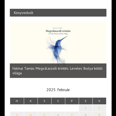
Könyvesbolt
l
Halmai Tamás: Megválaszolt érintés. Leveles Ibolya költői
Laka
világa
2025. február
H
K
S
C
P
S
V
1
2
3
4
5
6
7
8
9