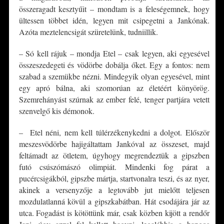
összeragadt kesztyűit – mondtam is a feleségemnek, hogy
ültessen többet idén, legyen mit csipegetni a Jankónak.
Azóta meztelencsigát szüretelünk, tudniillik.
– Só kell rájuk – mondja Etel – csak legyen, aki egyesével
összeszedegeti és vödörbe dobálja őket. Egy a fontos: nem
szabad a szemükbe nézni. Mindegyik olyan egyesével, mint
egy apró bálna, aki szomorúan az életéért könyörög.
Szemrehányást szúrnak az ember felé, tenger partjára vetett
szenvelgő kis démonok.
– Etel néni, nem kell túlérzékenykedni a dolgot. Először
meszesvödörbe hajigáltattam Jankóval az összeset, majd
feltámadt az ötletem, úgyhogy megrendeztük a gipszben
futó csúszómászó olimpiát. Mindenki fog párat a
pucércsigákból, gipszbe mártja, startvonalra teszi, és az nyer,
akinek a versenyzője a legtovább jut mielőtt teljesen
mozdulatlanná kövül a gipszkabátban. Hát csodájára jár az
utca. Fogadást is kötöttünk már, csak közben kijött a rendőr