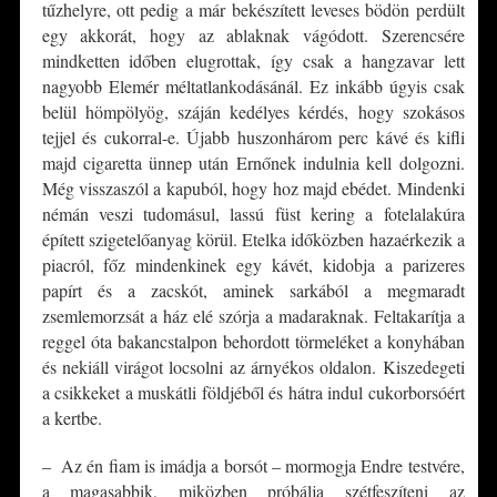
tűzhelyre, ott pedig a már bekészített leveses bödön perdült
egy akkorát, hogy az ablaknak vágódott. Szerencsére
mindketten időben elugrottak, így csak a hangzavar lett
nagyobb Elemér méltatlankodásánál. Ez inkább úgyis csak
belül hömpölyög, száján kedélyes kérdés, hogy szokásos
tejjel és cukorral-e. Újabb huszonhárom perc kávé és kifli
majd cigaretta ünnep után Ernőnek indulnia kell dolgozni.
Még visszaszól a kapuból, hogy hoz majd ebédet. Mindenki
némán veszi tudomásul, lassú füst kering a fotelalakúra
épített szigetelőanyag körül. Etelka időközben hazaérkezik a
piacról, főz mindenkinek egy kávét, kidobja a parizeres
papírt és a zacskót, aminek sarkából a megmaradt
zsemlemorzsát a ház elé szórja a madaraknak. Feltakarítja a
reggel óta bakancstalpon behordott törmeléket a konyhában
és nekiáll virágot locsolni az árnyékos oldalon. Kiszedegeti
a csikkeket a muskátli földjéből és hátra indul cukorborsóért
a kertbe.
– Az én fiam is imádja a borsót – mormogja Endre testvére,
a magasabbik, miközben próbálja szétfeszíteni az