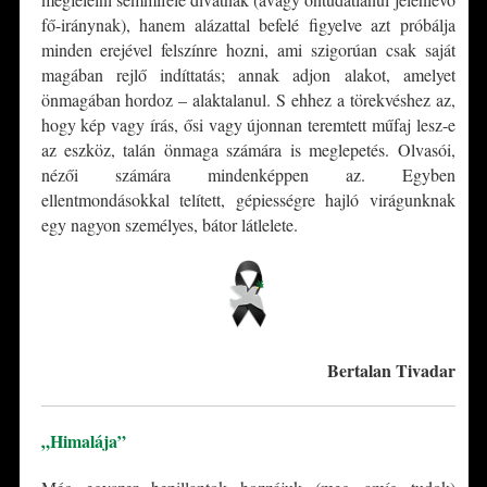
fő-iránynak), hanem alázattal befelé figyelve azt próbálja
minden erejével felszínre hozni, ami szigorúan csak saját
magában rejlő indíttatás; annak adjon alakot, amelyet
önmagában hordoz – alaktalanul. S ehhez a törekvéshez az,
hogy kép vagy írás, ősi vagy újonnan teremtett műfaj lesz-e
az eszköz, talán önmaga számára is meglepetés. Olvasói,
nézői számára mindenképpen az. Egyben
ellentmondásokkal telített, gépiességre hajló virágunknak
egy nagyon személyes, bátor látlelete.
Bertalan Tivadar
„Himalája”