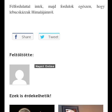
Félfordulattal intek, majd fordulok egészen, hogy
lebucskázzak Himalájámról.
*
Share
Tweet
Feltöltötte:
Napút Online
Ezek is érdekelhetik!