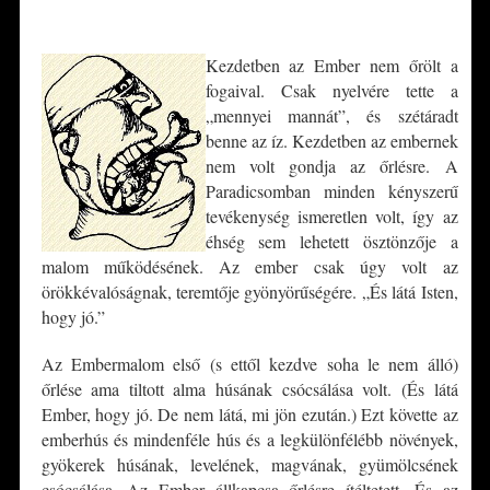
*
Kezdetben az Ember nem őrölt a
fogaival. Csak nyelvére tette a
„mennyei mannát”, és szétáradt
benne az íz. Kezdetben az embernek
nem volt gondja az őrlésre. A
Paradicsomban minden kényszerű
tevékenység ismeretlen volt, így az
éhség sem lehetett ösztönzője a
malom működésének. Az ember csak úgy volt az
örökkévalóságnak, teremtője gyönyörűségére. „És látá Isten,
hogy jó.”
Az Embermalom első (s ettől kezdve soha le nem álló)
őrlése ama tiltott alma húsának csócsálása volt. (És látá
Ember, hogy jó. De nem látá, mi jön ezután.) Ezt követte az
emberhús és mindenféle hús és a legkülönfélébb növények,
gyökerek húsának, levelének, magvának, gyümölcsének
csócsálása. Az Ember állkapcsa őrlésre ítéltetett. És az