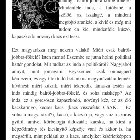
mindig balról-jobbra-körbe-fölfelé?
Mindenféle inda, a futóbabé, a
szőlőé, az iszalagé, a mindent
megfojtó arankáé, a kivié és még mit
tudom én kié, mindenféle kúszó,
kapaszkodó növényi kacs ezt teszi.
Ezt magyarázza meg nekem valaki! Miért csak balról-
jobbra-fölfelé? Isten ments! Eszembe se jutna holmi politikai
háttér-gondolat. Mit tudhat az inda a politikáról? Nagyjából
annyit, mint jómagam. Egyszerűen csak önmagáért
kérdezem, és egy titoktudó botanikus magyarázatára lennék
kíváncsi: miért kúszik, miért tekeredik támasza testén az
inda mindig balról-jobbra-fölfelé, és soha másképp? Az
inda, ez a görcsösen kapaszkodó, növényi kéz, ez az élő
kacskaringó, kecses kacs, (kacs visszafelé: CSAK. – Ez
volna a magyarázat?), kacsó, a kacs ó-ja, vagyis az a szoros
gyűrű, amivel körbefogja áldozatát; kacska, ha kicsi a
képződmény (és kicsinyítő képzője van) és akkor is, ha
megsérült, mint például az a kacs, amelyiket kísérletképpen