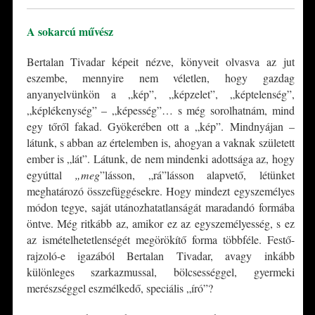
A sokarcú művész
Bertalan Tivadar képeit nézve, könyveit olvasva az jut
eszembe, mennyire nem véletlen, hogy gazdag
anyanyelvünkön a „kép”, „képzelet”, „képtelenség”,
„képlékenység” – „képesség”… s még sorolhatnám, mind
egy tőről fakad. Gyökerében ott a „kép”. Mindnyájan –
látunk, s abban az értelemben is, ahogyan a vaknak született
ember is „lát”. Látunk, de nem mindenki adottsága az, hogy
egyúttal
„meg
”lásson, „rá”lásson alapvető, létünket
meghatározó összefüggésekre. Hogy mindezt egyszemélyes
módon tegye, saját utánozhatatlanságát maradandó formába
öntve. Még ritkább az, amikor ez az egyszemélyesség, s ez
az ismételhetetlenségét megörökítő forma többféle. Festő-
rajzoló-e igazából Bertalan Tivadar, avagy inkább
különleges szarkazmussal, bölcsességgel, gyermeki
merészséggel eszmélkedő, speciális „író”?