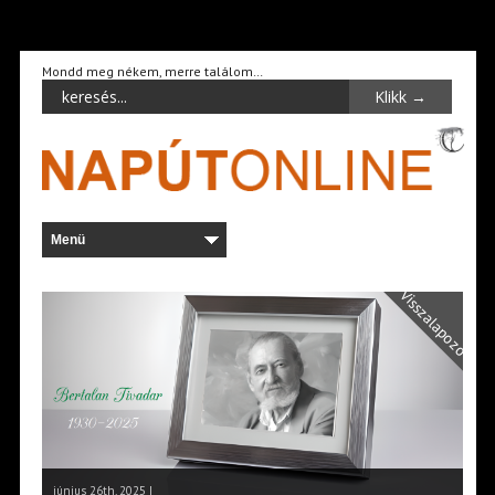
Mondd meg nékem, merre találom…
Visszalapozó
június 26th, 2025 |