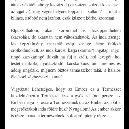
támasztékától, ahogy kacsázott (kacs-ázott – ázott kacs; esett
az éjjel…), míg végre helyére toppant – kattant? –, mint a
bilincs, s többé nem lazított, csak kúszott körbe, szorosan.
Elpusztíthatom, akár körömmel is lecsippenthetem
(kacsolás), de akaratán nem változtathatok. Az inda zsenge
kis képződmény, reszkető csáp; zsenge létére örökké
erőlködnie kell, az inda karcsú karja (karma?) ingatag, ingó-
ringó kacskaringó (kivált ha fúj a szél), hol levegőt, hol
testet markoló, nyúlászkodó, kacska-kacs, ám türelmes és
addig ringózik, mígnem biztos támasztékot talál, s halálos
öleléssel véghezviszi akaratát.
Vigyázat! Lehetséges, hogy az Ember és a Természet
küzdelmében a Természet lesz a győztes? (no, persze, az
Ember maga is része a Természetnek), s az Ember az, akit a
megerőszakolt inda földre húz? Nyugalom! Az ember akkor
is része marad a természetnek, sok apró, piciny része.
*