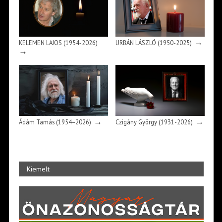
→
KELEMEN LAJOS (1954-2026)
URBÁN LÁSZLÓ (1950-2025)
→
→
→
Ádám Tamás (1954–2026)
Czigány György (1931-2026)
Kiemelt