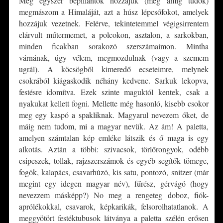
Még egyszer bepillantok hozzájuk (meg amíg tudok)
megmászom a Himaláját, azt a húsz lépcsőfokot, amelyek
hozzájuk vezetnek. Felérve, tekintetemmel végigsirrentem
elárvult műtermemet, a polcokon, asztalon, a sarkokban,
minden ficakban sorakozó szerszámaimon. Mintha
várnának, úgy vélem, megmozdulnak (vagy a szemem
ugrál). A köcsögből kimeredő ecseteimre, melynek
csokrából kiágaskodik néhány kedvenc. Sarkuk lekopva,
festésre idomítva. Ezek szinte maguktól kentek, csak a
nyakukat kellett fogni. Mellette még hasonló, kisebb csokor
meg egy kaspó a spakliknak. Magyarul nevezem őket, de
máig nem tudom, mi a magyar nevük. Az ám! A paletta,
amelyen számtalan kép emléke látszik és ő maga is egy
alkotás. Aztán a többi: szivacsok, törlőrongyok, odébb
csipeszek, tollak, rajzszerszámok és egyéb segítők tömege,
fogók, kalapács, csavarhúzó, kis satu, pontozó, snitzer (már
megint egy idegen magyar név), fűrész, gérvágó (hogy
nevezzem másképp?) No meg a rengeteg doboz, fiók-
aprólékokkal, csavarok, képkarikák, felsorolhatatlanok. A
meggyötört festéktubusok látványa a paletta szélén erősen