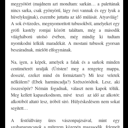
meggyötört (majdnem azt mondtam: sarkán… a palettának
nincs sarka, csak gyönyörű, lágy ívei vannak és egy lyuk a
hüvelykujjnak), eszembe juttatta az idő múlását. Atyavilág!
A sok évtizedes, megnyomorított tubusokból, amelyeket egy
grófi kastély romjai között találtam, még a második
világháború utolsó évében, még mindig ki tudtam
nyomkodni lelkük maradékát. A mostani tubusok gyorsan
beszáradnak, mielőtt elfogynának.
Na, igen, a képek, amelyek a falak és a sarkok minden
centiméterét uralják (Úristen! meg a rengeteg mappa,
dosszié, ezeket mind én formáztam?) Mi lesz veletek
nélkülem? (Ebek harmincadja?) Szétszóródtok. Lesz, aki
összesöpör? Némán fogadnak, választ nem kapok tőlük.
Meg kellett kapaszkodnom, mivé teszi az idő az alkotót:
alkotóból altató lesz, íróból síró. Hülyéskedésem nem sokat
segített…
A festőállvány üres vászonpajzsával, mint egy
szobaparancsnok a műterem közepén magasodik, felemelt