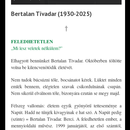
Bertalan Tivadar (1930-2025)
†
FELEDHETETLEN
„Mi lesz veletek nélkülem?”
Elhagyott bennünket Bertalan Tivadar. Októberben töltötte
volna be kilencvenötödik életévét.
Nem tudok búcsúzni tőle, bocsánatot kérek. Lüktet minden
emlék bennem, elégtelen szavak csikordulnának csupán.
Nem sikerül elválnom tőle, bizonyára ezután se megy majd.
Félszeg vallomás: életem egyik gyönyörű tetteseménye a
Napút. Hadd ne tűnjék kivagyinak e hat szó. A Napút pedig
(szinte) = Bertalan Tivadar. Berci. A feledhetetlen ember, a
mennyioldalú művész. 1999 januárjától, az első számtól,