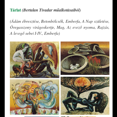
Tárlat
(Bertalan Tivadar műalkotásaiból)
(Ádám ébresztése, Betonbölcsők, Emberfa, A Nap születése,
Öregasszony virágoskertje, Mag, Az evező nyoma, Rajzás,
A levegő sebei I-IV., Emberfa)