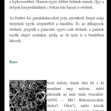
a legkevesebbet. Hanem egyre többet őrölnek mások. (Így a
dolgok kiegyenlítődnek.) Sokan tele hassal is őrölnek.
Az Ember kis gumilabdacsokat gyúr, nyomkod, forgat szája
üregének egyik szögletéből a másikba. És az állkapcsok
őrölnek, görgetik a galacsint, egyre csak őrölnek, a garatok
nyelik olajzó nyálukat, pedig az űr nem is a bendőben
lakozik.
*
Kacs
*
Nem tudom, kinek tűnt fel s ki
mondaná meg nekem, miért
tekeredik az inda (inda visszafelé:
ADNI. – Mit? Rokonszavakat:
ölelést?, Ölést?), miért kúszik