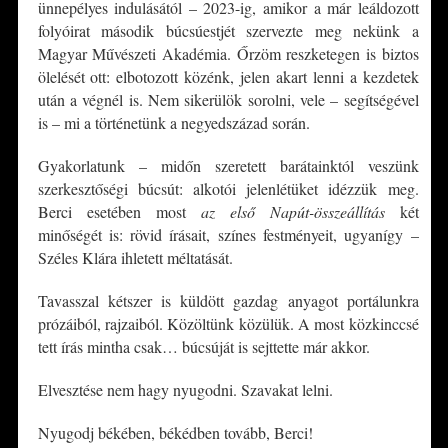
ünnepélyes indulásától – 2023-ig, amikor a már leáldozott
folyóirat második búcsúestjét szervezte meg nekünk a
Magyar Művészeti Akadémia. Őrzöm reszketegen is biztos
ölelését ott: elbotozott közénk, jelen akart lenni a kezdetek
után a végnél is. Nem sikerülök sorolni, vele – segítségével
is – mi a történetünk a negyedszázad során.
Gyakorlatunk – midőn szeretett barátainktól veszünk
szerkesztőségi búcsút: alkotói jelenlétüket idézzük meg.
Berci esetében most
az
első Napút-összeállítás
két
minőségét is: rövid írásait, színes festményeit, ugyanígy –
Széles Klára ihletett méltatását.
Tavasszal kétszer is küldött gazdag anyagot portálunkra
prózáiból, rajzaiból. Közöltünk közülük. A most közkinccsé
tett írás mintha csak… búcsúját is sejttette már akkor.
Elvesztése nem hagy nyugodni. Szavakat lelni.
Nyugodj békében, békédben tovább, Berci!