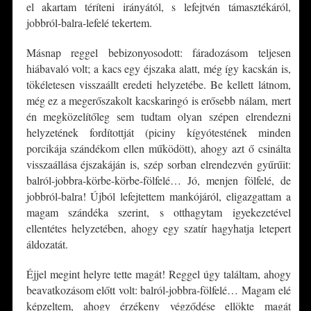
el akartam téríteni irányától, s lefejtvén támasztékáról,
jobbról-balra-lefelé tekertem.
Másnap reggel bebizonyosodott: fáradozásom teljesen
hiábavaló volt; a kacs egy éjszaka alatt, még így kacskán is,
tökéletesen visszaállt eredeti helyzetébe. Be kellett látnom,
még ez a megerőszakolt kacskaringó is erősebb nálam, mert
én megközelítőleg sem tudtam olyan szépen elrendezni
helyzetének fordítottját (piciny kígyótestének minden
porcikája szándékom ellen működött), ahogy azt ő csinálta
visszaállása éjszakáján is, szép sorban elrendezvén gyűrűit:
balról-jobbra-körbe-körbe-fölfelé… Jó, menjen fölfelé, de
jobbról-balra! Újból lefejtettem mankójáról, eligazgattam a
magam szándéka szerint, s otthagytam igyekezetével
ellentétes helyzetében, ahogy egy szatír hagyhatja letepert
áldozatát.
Éjjel megint helyre tette magát! Reggel úgy találtam, ahogy
beavatkozásom előtt volt: balról-jobbra-fölfelé… Magam elé
képzeltem, ahogy érzékeny végződése ellökte magát