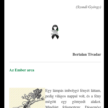
(Szondi György)
*
*
Bertalan Tivadar
Az Ember arca
*
Egy lámpás imbolygó fényét láttam,
pedig világos nappal volt, és a fény
mögött egy görnyedt alakot.
Mindjárt felismertem: Diogenész