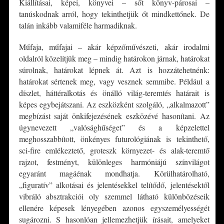
Kiállításai, képei, könyvei – sőt könyv-párosai –
tanúskodnak arról, hogy tekinthetjük őt mindkettőnek. De
talán inkább valamiféle harmadiknak.
Műfaja, műfajai – akár képzőművészeti, akár irodalmi
oldalról közelítjük meg – mindig határokon járnak, határokat
súrolnak, határokat lépnek át. Azt is hozzátehetnénk:
határokat sértenek meg, vagy vesznek semmibe. Például a
díszlet, háttéralkotás és önálló világ-teremtés határait is
képes egybejátszani. Az eszközként szolgáló, „alkalmazott”
megbízást saját önkifejezésének eszközévé hasonítani. Az
úgynevezett „valósághűséget” és a képzelettel
meghosszabbított, önkényes futurológiának is tekinthető,
sci-fire emlékeztető, groteszk környezet- és alak-teremtő
rajzot, festményt, különleges harmóniájú színvilágot
egyaránt magáénak mondhatja. Körülhatárolható,
„figuratív” alkotásai és jelentésekkel telítődő, jelentésektől
vibráló absztrakciói oly szemmel látható különbözéseik
ellenére képesek lényegében azonos egyszemélyességét
sugározni. S hasonlóan jellemezhetjük írásait, amelyeket