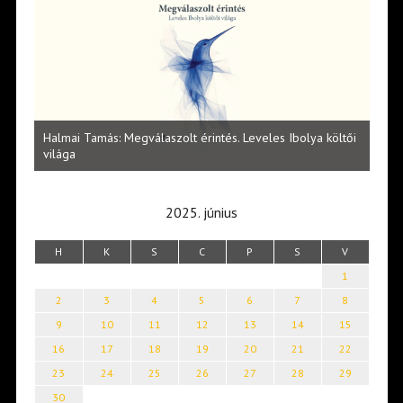
l
Halmai Tamás: Megválaszolt érintés. Leveles Ibolya költői
Laka
világa
2025. június
H
K
S
C
P
S
V
1
2
3
4
5
6
7
8
9
10
11
12
13
14
15
16
17
18
19
20
21
22
23
24
25
26
27
28
29
30