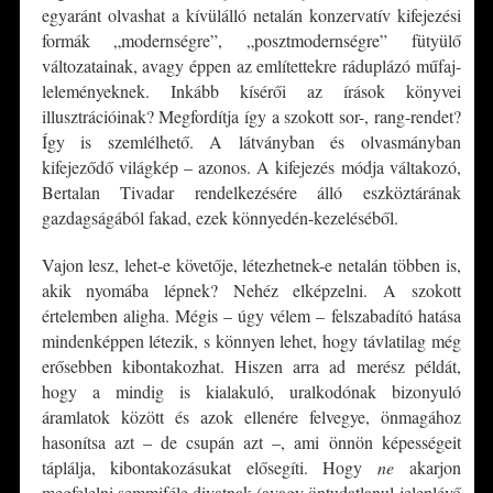
egyaránt olvashat a kívülálló netalán konzervatív kifejezési
formák „modernségre”, „posztmodernségre” fütyülő
változatainak, avagy éppen az említettekre ráduplázó műfaj-
leleményeknek. Inkább kísérői az írások könyvei
illusztrációinak? Megfordítja így a szokott sor-, rang-rendet?
Így is szemlélhető. A látványban és olvasmányban
kifejeződő világkép – azonos. A kifejezés módja váltakozó,
Bertalan Tivadar rendelkezésére álló eszköztárának
gazdagságából fakad, ezek könnyedén-kezeléséből.
Vajon lesz, lehet-e követője, létezhetnek-e netalán többen is,
akik nyomába lépnek? Nehéz elképzelni. A szokott
értelemben aligha. Mégis – úgy vélem – felszabadító hatása
mindenképpen létezik, s könnyen lehet, hogy távlatilag még
erősebben kibontakozhat. Hiszen arra ad merész példát,
hogy a mindig is kialakuló, uralkodónak bizonyuló
áramlatok között és azok ellenére felvegye, önmagához
hasonítsa azt – de csupán azt –, ami önnön képességeit
táplálja, kibontakozásukat elősegíti. Hogy
ne
akarjon
megfelelni semmiféle divatnak (avagy öntudatlanul jelenlévő