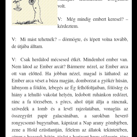
volt.
V: Még mindig embert keresel? –
kérdeztem.
V: Mi mást tehetnék? – dörmögte, és lépett volna tovább,
de útjába álltam.
V: Csak herdálod mécsesed étkét. Mindenhol ember van.
Nem látod az Ember arcát? Bármerre nézel, az Ember arca
ott van előtted. Ha jobban nézel, magad is láthatod: az
Ember arca véset a búza magján, domborzat a gyökér húsán,
lábnyom a földön, lebegés az Ég felhőfoltjaiban, fölösleg és
hiány a lehulló vakolat helyén, ledobott ruhánkon redőzet,
ránc a fa törzsében, s görcs, ahol útját állja a ráncnak,
szövedék a lomb és a levél rajzolatában, vonaglás az
összegyűrt papír galacsinában, a sarokban heverő
rongycsomó bugyraiban, káprázat a Nap arany gömbjében,
zene a Hold ezüstlantján, félelem az állatok tekintetében,
címer a bogarak hátán, távlat a horizont hegy-völgyein, tánc