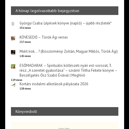
A hónap legolvasottabb bejegyzései
Györgyi Csaba: Lépések könyve (napló) – újabb részletek*
256 views
KÖVESEDŐ – Török Ági versei
237 views
Miért írok… ? (Böszörményi Zoltán, Magyar Miklós, Török Ági)
143 views
ESŐMADARAK – Spirituális költészeti nyári est-sorozat, 3.
rész: „A szeretet gyakorlása” – szvámí Tírtha Fekete könyve –
Beszélgetés Ősz Szabó Évával | Meghívó
139 views
Kortárs irodalmi alkotások pályázata 2026
138 views
Könyvesbolt