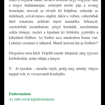
a tenger hullámtaraján, szélsöprű terelte púp a sivatag
homokján, mocsok az olvadó hó foltjában, sziluettje az
ürüléknek, szivárványos olajfolt, tükör a vízben, csíborlábak
tűnő vonalzata, pókháló tépett maradéka, békanyál,
szertedobált szeméthalom, pörgő hordalék, mozdulatlan
szikla tömege, raszter a lepattant kő felületén, gyűrődés a
kifordított földben. Az Ember arca mindenben benne van.
Lehunyt szemmel is láthatod. Minek keresni hát az Embert?!
Diogenész nem felelt. Feljebb emelte lámpását, még egyszer
körbefordult, aztán elfújta a lángot.
V: Jó éjszakát – mondta végül, pedig még mindig világos
nappal volt, és visszavonult hordójába.
*
Embermalom
Az őrlés rövid fejlődéstörténete