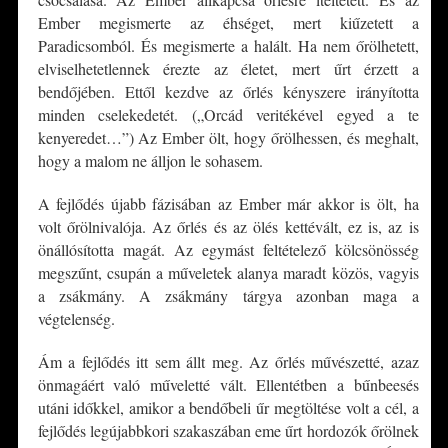
Ember megismerte az éhséget, mert kiűzetett a
Paradicsomból. És megismerte a halált. Ha nem őrölhetett,
elviselhetetlennek érezte az életet, mert űrt érzett a
bendőjében. Ettől kezdve az őrlés kényszere irányította
minden cselekedetét. („Orcád veritékével egyed a te
kenyeredet…”) Az Ember ölt, hogy őrölhessen, és meghalt,
hogy a malom ne álljon le sohasem.
A fejlődés újabb fázisában az Ember már akkor is ölt, ha
volt őrölnivalója. Az őrlés és az ölés kettévált, ez is, az is
önállósította magát. Az egymást feltételező kölcsönösség
megszűnt, csupán a műveletek alanya maradt közös, vagyis
a zsákmány. A zsákmány tárgya azonban maga a
végtelenség.
Ám a fejlődés itt sem állt meg. Az őrlés művészetté, azaz
önmagáért való műveletté vált. Ellentétben a bűnbeesés
utáni időkkel, amikor a bendőbeli űr megtöltése volt a cél, a
fejlődés legújabbkori szakaszában eme űrt hordozók őrölnek