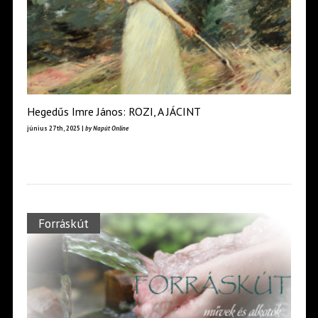
Hegedűs Imre János: ROZI, A JÁCINT
június 27th, 2025 |
by Napút Online
Forráskút