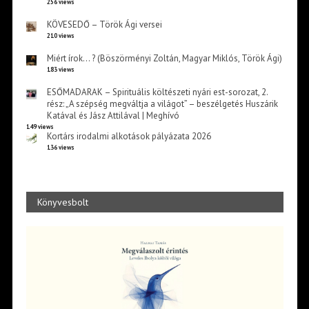
256 views
KÖVESEDŐ – Török Ági versei
210 views
Miért írok… ? (Böszörményi Zoltán, Magyar Miklós, Török Ági)
183 views
ESŐMADARAK – Spirituális költészeti nyári est-sorozat, 2.
rész: „A szépség megváltja a világot” – beszélgetés Huszárik
Katával és Jász Attilával | Meghívó
149 views
Kortárs irodalmi alkotások pályázata 2026
136 views
Könyvesbolt