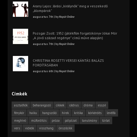
Arany Lajos: Járási „királynők” meg a veszekedő
„álompárok”
augusztus 7th | by
Napút Online
Pozsgai Zsolt: 1952 (játékfilm forgatókönyv Jókai Mór
„A jövő század regénye” című műve alapján)
augusztus 7th | by
Napút Online
CHRISTINA ROSETTI VERSEI KÁNTÁS BALÁZS
FORDÍTÁSÁBAN
augusztus 6th | by
Napút Online
Címkék
asztalfiók
beharangozó
cikkek
cédrus
dráma
esszé
fénykör
haiku
hangszóló
hírek
kritika
körkérdés
levélfa
meghívó
műfordítás
próza
pályázat
tanulmány
tárlat
vers
videók
visszhang
önszócikk