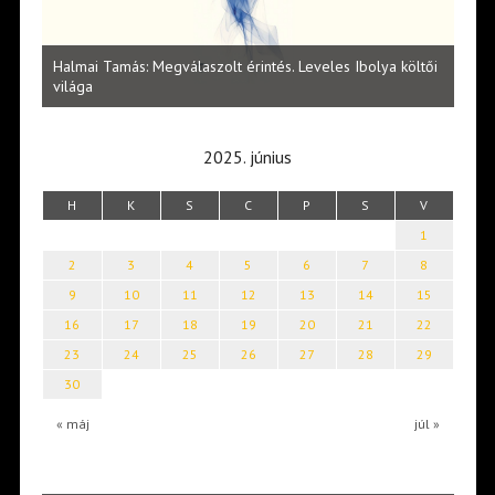
l
Halmai Tamás: Megválaszolt érintés. Leveles Ibolya költői
Laka
világa
2025. június
H
K
S
C
P
S
V
1
2
3
4
5
6
7
8
9
10
11
12
13
14
15
16
17
18
19
20
21
22
23
24
25
26
27
28
29
30
« máj
júl »