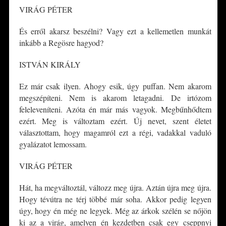
VIRÁG PÉTER
És erről akarsz beszélni? Vagy ezt a kellemetlen munkát
inkább a Regösre hagyod?
ISTVÁN KIRÁLY
Ez már csak ilyen. Ahogy esik, úgy puffan. Nem akarom
megszépíteni. Nem is akarom letagadni. De irtózom
feleleveníteni. Azóta én már más vagyok. Megbűnhődtem
ezért. Meg is változtam ezért. Új nevet, szent életet
választottam, hogy magamról ezt a régi, vadakkal vaduló
gyalázatot lemossam.
VIRÁG PÉTER
Hát, ha megváltoztál, változz meg újra. Aztán újra meg újra.
Hogy tévútra ne térj többé már soha. Akkor pedig legyen
úgy, hogy én még ne legyek. Még az árkok szélén se nőjön
ki az a virág, amelyen én kezdetben csak egy cseppnyi