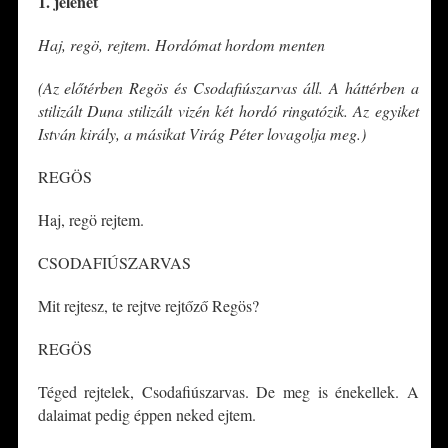
1. jelenet
Haj, regö, rejtem. Hordómat hordom menten
(Az előtérben Regös és Csodafiúszarvas áll. A háttérben a
stilizált Duna stilizált vizén két hordó ringatózik. Az egyiket
István király, a másikat Virág Péter lovagolja meg.)
REGÖS
Haj, regö rejtem.
CSODAFIÚSZARVAS
Mit rejtesz, te rejtve rejtőző Regös?
REGÖS
Téged rejtelek, Csodafiúszarvas. De meg is énekellek. A
dalaimat pedig éppen neked ejtem.