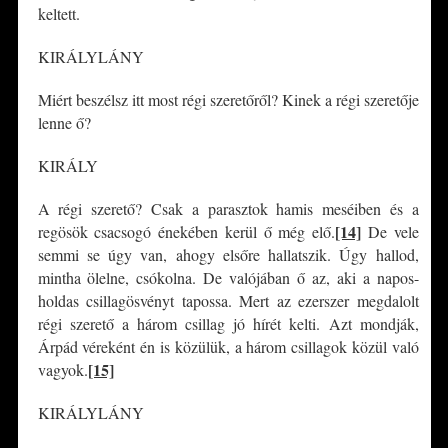
keltett.
KIRÁLYLÁNY
Miért beszélsz itt most régi szeretőről? Kinek a régi szeretője
lenne ő?
KIRÁLY
A régi szerető? Csak a parasztok hamis meséiben és a
[14]
regösök csacsogó énekében kerül ő még elő.
De vele
semmi se úgy van, ahogy elsőre hallatszik. Úgy hallod,
mintha ölelne, csókolna. De valójában ő az, aki a napos-
holdas csillagösvényt tapossa. Mert az ezerszer megdalolt
régi szerető a három csillag jó hírét kelti. Azt mondják,
Árpád véreként én is közülük, a három csillagok közül való
[15]
vagyok.
KIRÁLYLÁNY