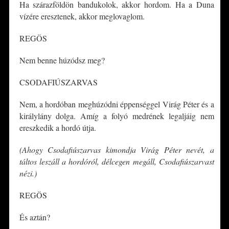
Ha szárazföldön bandukolok, akkor hordom. Ha a Duna
vízére eresztenek, akkor meglovaglom.
REGÖS
Nem benne húzódsz meg?
CSODAFIÚSZARVAS
Nem, a hordóban meghúzódni éppenséggel Virág Péter és a
királylány dolga. Amíg a folyó medrének legaljáig nem
ereszkedik a hordó útja.
(Ahogy Csodafiúszarvas kimondja Virág Péter nevét, a
táltos leszáll a hordóról, délcegen megáll, Csodafiúszarvast
nézi.)
REGÖS
És aztán?