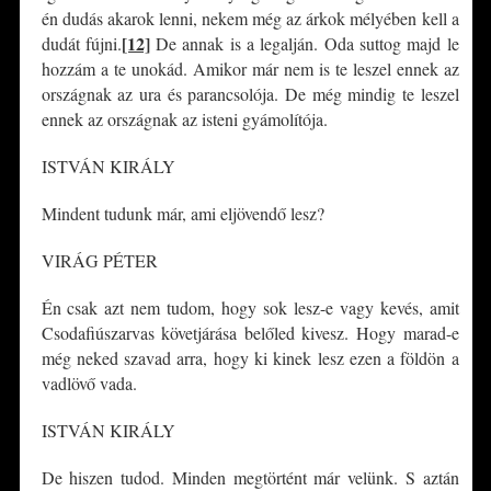
én dudás akarok lenni, nekem még az árkok mélyében kell a
[12]
dudát fújni.
De annak is a legalján. Oda suttog majd le
hozzám a te unokád. Amikor már nem is te leszel ennek az
országnak az ura és parancsolója. De még mindig te leszel
ennek az országnak az isteni gyámolítója.
ISTVÁN KIRÁLY
Mindent tudunk már, ami eljövendő lesz?
VIRÁG PÉTER
Én csak azt nem tudom, hogy sok lesz-e vagy kevés, amit
Csodafiúszarvas követjárása belőled kivesz. Hogy marad-e
még neked szavad arra, hogy ki kinek lesz ezen a földön a
vadlövő vada.
ISTVÁN KIRÁLY
De hiszen tudod. Minden megtörtént már velünk. S aztán