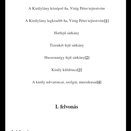
A Királylány középső fia, Virág Péter tejtestvére
[1]
A Királylány legkisebb fia, Virág Péter tejtestvére
Hatfejű sárkány
Tizenkét fejű sárkány
[2]
Huszonnégy fejű sárkány
[3]
Király küldönce
[4]
A király udvaroncai, szolgái, muzsikusai
*
I. felvonás
*