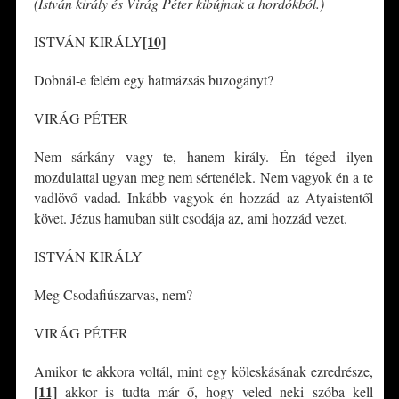
(István király és Virág Péter kibújnak a hordókból.)
[10]
ISTVÁN KIRÁLY
Dobnál-e felém egy hatmázsás buzogányt?
VIRÁG PÉTER
Nem sárkány vagy te, hanem király. Én téged ilyen
mozdulattal ugyan meg nem sértenélek. Nem vagyok én a te
vadlövő vadad. Inkább vagyok én hozzád az Atyaistentől
követ. Jézus hamuban sült csodája az, ami hozzád vezet.
ISTVÁN KIRÁLY
Meg Csodafiúszarvas, nem?
VIRÁG PÉTER
Amikor te akkora voltál, mint egy köleskásának ezredrésze,
[11]
akkor is tudta már ő, hogy veled neki szóba kell