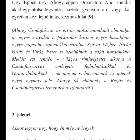
Úgy. Éppen úgy. Ahogy éppen Dozmaton. Ahol mindig
akad egy utolsó legyintés, háztető, gyönyörű arc, vagy akár
[9]
egyetlen kéz, fejbólintás, kézmozdulat.
(Ahogy Csodafiúszarvas ezt az utolsó mondatát elmondja,
az egyes szavakat a felsorolás közben egyre lassabban,
egyre nagyobb szünetekkel sorolja. Szavai közben István
király és Virág Péter is belebújnak a saját hordójukba.
Mielőtt ezt tennék – világos rímhelyzetet alkotva a
Csodafiúszarvas emlegette fejbólintásokkal és
kézmozdulatokkal –, ők maguk is biccentenek és intenek
egyet egymás felé. Ahogy ők eltűnnek, a Regös és
Csodafiúszarvas lemennek a színpadról.)
*
2. jelenet
Akkor legyen úgy, hogy én még ne legyek