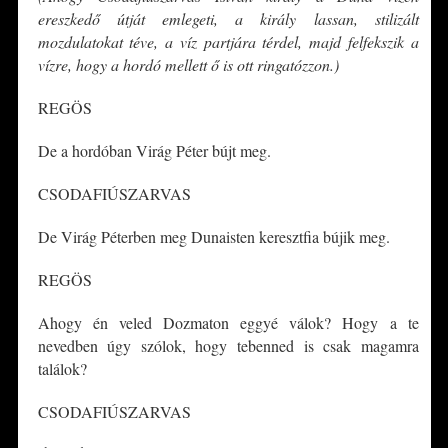
ereszkedő útját emlegeti, a király lassan, stilizált
mozdulatokat téve, a víz partjára térdel, majd felfekszik a
vízre, hogy a hordó mellett ő is ott ringatózzon.)
REGÖS
De a hordóban Virág Péter bújt meg.
CSODAFIÚSZARVAS
De Virág Péterben meg Dunaisten keresztfia bújik meg.
REGÖS
Ahogy én veled Dozmaton eggyé válok? Hogy a te
nevedben úgy szólok, hogy tebenned is csak magamra
találok?
CSODAFIÚSZARVAS