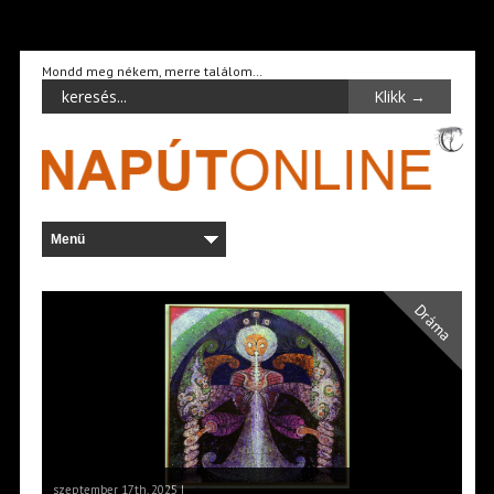
Mondd meg nékem, merre találom…
Dráma
szeptember 17th, 2025 |