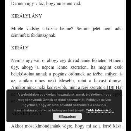
De nem úgy vitéz, hogy ne lenne vad.
KIRÁLYLÁNY
Miféle vadság lakozna benne? Semmi jelét nem adta
semmiféle feldúltságnak.
KIRÁLY
Nem is úgy vad ő, ahogy egy dúvad lenne féktelen. Hanem
úgy, ahogy a népem lenne szertelen, ha megint csak
belekóstolna annak a pogány örömnek az ízébe, milyen is
az, amikor nincs neki édesebb, mint a havasi dinnye.
[18]
Amikor nincs neki kedvesebb, mint a régi szeretője.
Hát
ne te legyél a havasi dinnye étekkóstolója. Hát ne te legyél
A weboldalon cookie-kat használunk annak érdekében, hogy
az én régi hősöm vitézségének hódolója.
megkönnyítsük Önnek az oldal használatát. Felhívjuk szíves
figyelmét, hogy az oldal további használata a cookie-k
használatára vonatkozó beleegyezését jelenti.
Több információ...
KIRÁLYLÁNY
Elfogadom
Akkor most kimondanánk végre, hogy mi az a forró kása,