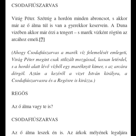
CSODAFIÚSZARVAS
Virág Péter. Szétrúg a hordón minden abroncsot, s akkor
már az ő álma túl is van a gyerekkor keservein. A Duna
vizében akkor már érzi a tengert – s marék vízként rögtön az
[7]
arcához emeli.
(Ahogy Csodafiúszarvas a marék víz felemelését emlegeti,
Virág Péter megint csak stilizált mozgással, lassan letérdel,
s a hordó alatt lévő vízből egy maréknyit kimer, s az arcára
dörgöl. Aztán a kezéről a vizet István királyra, a
Csodafiúszarvasra és a Regösre is kirázza.)
REGÖS
Az ő álma vagy te is?
CSODAFIÚSZARVAS
Az ő álma leszek én is. Az árkok mélyének legaljára