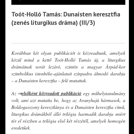
Toót-Holló Tamás: Dunaisten keresztfia
(zenés liturgikus dráma) (III/3)
*
Korábban két olyan publikációt is közreadtunk, amelyek
közül mind a kettő Toót-Holló Tamás új, a liturgikus
drámáinak sorát lezáró, szintén a magyar Árpád-kor
szimbolikus istenbéke-ajánlatait színpadra álmodó darabja
– a Dunaisten keresztfia – felé mutattak.
Az ⇒
elsőként közreadott publikáció
egy műhelytanulmány
volt, ami azt mutatta be, hogy az Aranyhajú hármasok, a
Boldogasszony keresztlánya és a Dunaisten keresztfia című,
liturgikus drámákból álló trilógia harmadik darabja miért
tér el részben a trilógia első két részétől, amelyek homogén
eredetűek.