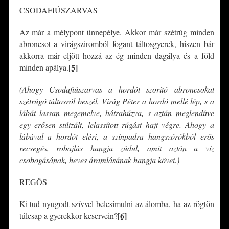
CSODAFIÚSZARVAS
Az már a mélypont ünnepélye. Akkor már szétrúg minden
abroncsot a virágsziromból fogant táltosgyerek, hiszen bár
akkorra már eljött hozzá az ég minden dagálya és a föld
[5]
minden apálya.
(Ahogy Csodafiúszarvas a hordót szorító abroncsokat
szétrúgó táltosról beszél, Virág Péter a hordó mellé lép, s a
lábát lassan megemelve, hátrahúzva, s aztán meglendítve
egy erősen stilizált, lelassított rúgást hajt végre. Ahogy a
lábával a hordót eléri, a színpadra hangszórókból erős
recsegés, robajlás hangja zúdul, amit aztán a víz
csobogásának, heves áramlásának hangja követ.)
REGÖS
Ki tud nyugodt szívvel belesimulni az álomba, ha az rögtön
[6]
túlcsap a gyerekkor keservein?