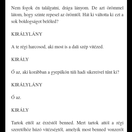
Nem fogok én találgatni, drága lányom. De azt örömmel
látom, hogy szinte repesel az örömtől. Hát ki váltotta ki ezt a
sok boldogságot belőled?
KIRÁLYLÁNY
A te régi harcosod, aki most is a dali szép vitézed.
KIRÁLY
Ő az, aki korábban a gyepűkön túli hadi sikereivel tűnt ki?
KIRÁLYLÁNY
Ő az.
KIRÁLY
Tartok ettől az érzéstől benned. Mert tartok attól a régi
szeretőhöz húzó vitézségtől, amelyik most benned vonzerőt