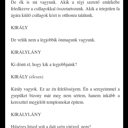
De ők is mi vagyunk. Akik a régi szerető emlékébe
feledkezve a csillagokkal összetartozunk. Akik a tetejetlen fa
ágára kiülő csillagok közt is otthonra találunk.
KIRÁLY
De velük nem a legjobbik önmagunk vagyunk.
KIRÁLYLÁNY
Ki dönti el, hogy kik a legjobbjaink?
KIRÁLY
(élesen)
Király vagyok. Ez az én felelősségem. Én a seregeimmel a
gyepűket bizony már meg nem sértem, hanem inkább a
kereszttel megjelölt templomokat építem.
KIRÁLYLÁNY
Hűséges híved volt a dali szép vitézed, nem?