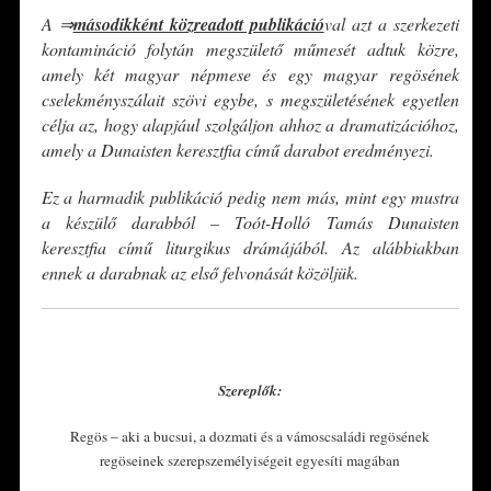
A ⇒
másodikként közreadott publikáció
val azt a szerkezeti
kontamináció folytán megszülető műmesét adtuk közre,
amely két magyar népmese és egy magyar regösének
cselekményszálait szövi egybe, s megszületésének egyetlen
célja az, hogy alapjául szolgáljon ahhoz a dramatizációhoz,
amely a Dunaisten keresztfia című darabot eredményezi.
Ez a harmadik publikáció pedig nem más, mint egy mustra
a készülő darabból – Toót-Holló Tamás Dunaisten
keresztfia című liturgikus drámájából. Az alábbiakban
ennek a darabnak az első felvonását közöljük.
*
Szereplők:
Regös – aki a bucsui, a dozmati és a vámoscsaládi regösének
regöseinek szerepszemélyiségeit egyesíti magában