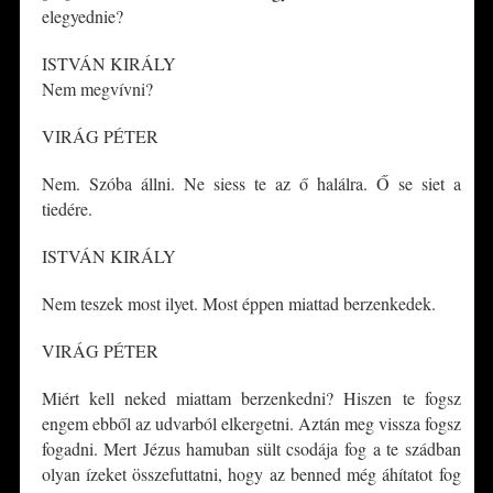
elegyednie?
ISTVÁN KIRÁLY
Nem megvívni?
VIRÁG PÉTER
Nem. Szóba állni. Ne siess te az ő halálra. Ő se siet a
tiedére.
ISTVÁN KIRÁLY
Nem teszek most ilyet. Most éppen miattad berzenkedek.
VIRÁG PÉTER
Miért kell neked miattam berzenkedni? Hiszen te fogsz
engem ebből az udvarból elkergetni. Aztán meg vissza fogsz
fogadni. Mert Jézus hamuban sült csodája fog a te szádban
olyan ízeket összefuttatni, hogy az benned még áhítatot fog