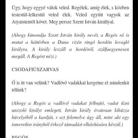
Úgy, hogy eggyé válok veled. Regélek, amíg élek, s közben
testestül-lelkestül veled élek. Veled együtt vagyok az
Atyaistentől követ. Meg persze Szent István királlyal.
(Ahogy kimondja Szent István király nevét, a Regös rá is
mutat a háttérben a Duna vizén ringó hordón lovagló
királyra. A király leszáll a hordóról, szálfaegyenesen
megáll. A Regöst nézi.)
CSODAFIÚSZARVAS
Ő is itt van velünk? Vadlövő vadakkal kergetne el mindenkit
tőlünk?
(Ahogy a Regös a vadlövő vadakat felbujtó, vadat űzni
unszoló királyt emlegeti, István király óvatosan kihúzza
hüvelyéből a kardját, s azt felemelve úgy áll, mint aki egy
ismeretlen irányból érkező támadást elhárítására készül.)
REGÖS