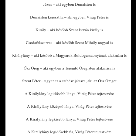
Jézus – aki egyben Dunaisten is
Dunaisten keresztfia – aki egyben Virág Péter is
Király – aki később Szent István király is
Csodafiúszarvas – aki később Szent Mihály angyal is
Királylány – aki később a Magyarok Boldogasszonyának alakmása is
Ősz Öreg – aki egyben a Teremtő Öregisten alakmása is
Szent Péter – ugyanaz a színész játssza, aki az Ősz Öreget
A Királylány legidősebb lánya, Virág Péter tejtestvére
A Királylány középső lánya, Virág Péter tejtestvére
A Királylány legkisebb lánya, Virág Péter tejtestvére
A Királylány legidősebb fia, Virág Péter tejtestvére