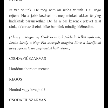
Itt van velünk. De még nem áll szóba velünk. Haj, regö
rejtem. Ha a jobb kezével int meg minket, akkor tényleg
hadaknak parancsolhat. De ha a bal kezének jelével talál
ránk, akkor az őseink lelke bennünk mindig felébredhet.
(Ahogy a Regös az Ősök bennünk feléledő lelkét emlegeti,
István király a Nap Fia szerepét magára öltve a kardjával
négy szertartásos napvágást hajt végre.)
CSODAFIÚSZARVAS
Hordómat hordom menten.
REGÖS
Hordod vagy lovaglod?
CSODAFIÚSZARVAS