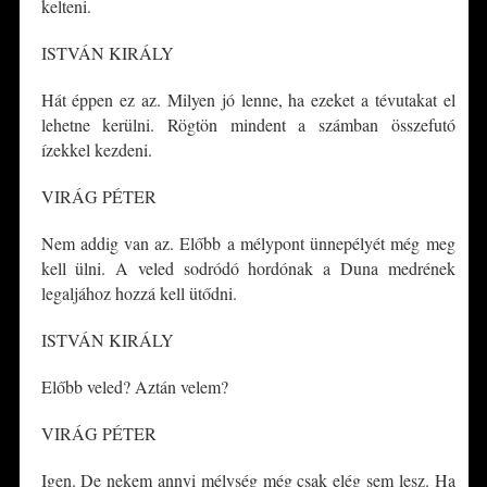
kelteni.
ISTVÁN KIRÁLY
Hát éppen ez az. Milyen jó lenne, ha ezeket a tévutakat el
lehetne kerülni. Rögtön mindent a számban összefutó
ízekkel kezdeni.
VIRÁG PÉTER
Nem addig van az. Előbb a mélypont ünnepélyét még meg
kell ülni. A veled sodródó hordónak a Duna medrének
legaljához hozzá kell ütődni.
ISTVÁN KIRÁLY
Előbb veled? Aztán velem?
VIRÁG PÉTER
Igen. De nekem annyi mélység még csak elég sem lesz. Ha