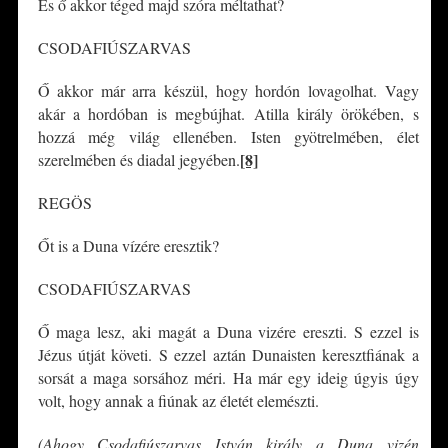
És ő akkor téged majd szóra méltathat?
CSODAFIÚSZARVAS
Ő akkor már arra készül, hogy hordón lovagolhat. Vagy
akár a hordóban is megbújhat. Atilla király örökében, s
hozzá még világ ellenében. Isten gyötrelmében, élet
[8]
szerelmében és diadal jegyében.
REGÖS
Őt is a Duna vízére eresztik?
CSODAFIÚSZARVAS
Ő maga lesz, aki magát a Duna vizére ereszti. S ezzel is
Jézus útját követi. S ezzel aztán Dunaisten keresztfiának a
sorsát a maga sorsához méri. Ha már egy ideig úgyis úgy
volt, hogy annak a fiúnak az életét elemészti.
(Ahogy Csodafiúszarvas István király a Duna vizén