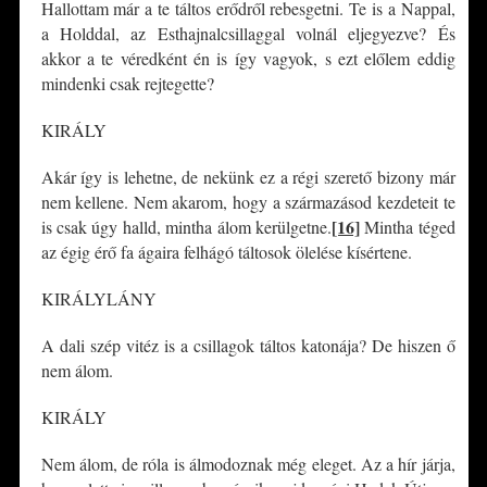
Hallottam már a te táltos erődről rebesgetni. Te is a Nappal,
a Holddal, az Esthajnalcsillaggal volnál eljegyezve? És
akkor a te véredként én is így vagyok, s ezt előlem eddig
mindenki csak rejtegette?
KIRÁLY
Akár így is lehetne, de nekünk ez a régi szerető bizony már
nem kellene. Nem akarom, hogy a származásod kezdeteit te
[16]
is csak úgy halld, mintha álom kerülgetne.
Mintha téged
az égig érő fa ágaira felhágó táltosok ölelése kísértene.
KIRÁLYLÁNY
A dali szép vitéz is a csillagok táltos katonája? De hiszen ő
nem álom.
KIRÁLY
Nem álom, de róla is álmodoznak még eleget. Az a hír járja,