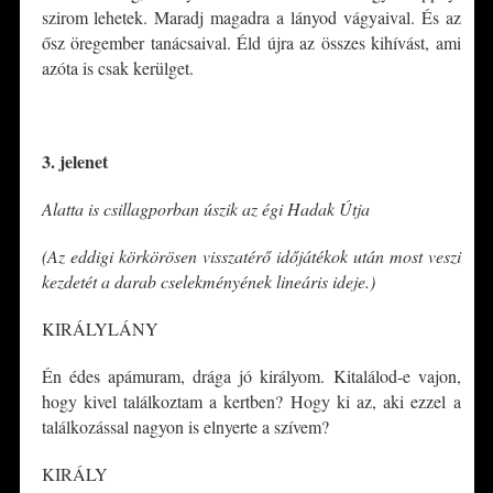
szirom lehetek. Maradj magadra a lányod vágyaival. És az
ősz öregember tanácsaival. Éld újra az összes kihívást, ami
azóta is csak kerülget.
*
3. jelenet
Alatta is csillagporban úszik az égi Hadak Útja
(Az eddigi körkörösen visszatérő időjátékok után most veszi
kezdetét a darab cselekményének lineáris ideje.)
KIRÁLYLÁNY
Én édes apámuram, drága jó királyom. Kitalálod-e vajon,
hogy kivel találkoztam a kertben? Hogy ki az, aki ezzel a
találkozással nagyon is elnyerte a szívem?
KIRÁLY