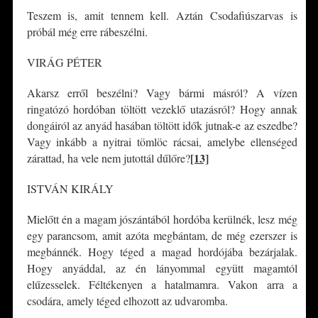
Teszem is, amit tennem kell. Aztán Csodafiúszarvas is
próbál még erre rábeszélni.
VIRÁG PÉTER
Akarsz erről beszélni? Vagy bármi másról? A vízen
ringatózó hordóban töltött vezeklő utazásról? Hogy annak
dongáiról az anyád hasában töltött idők jutnak-e az eszedbe?
Vagy inkább a nyitrai tömlöc rácsai, amelybe ellenséged
[13]
zárattad, ha vele nem jutottál dűlőre?
ISTVÁN KIRÁLY
Mielőtt én a magam jószántából hordóba kerülnék, lesz még
egy parancsom, amit azóta megbántam, de még ezerszer is
megbánnék. Hogy téged a magad hordójába bezárjalak.
Hogy anyáddal, az én lányommal együtt magamtól
elűzesselek. Féltékenyen a hatalmamra. Vakon arra a
csodára, amely téged elhozott az udvaromba.