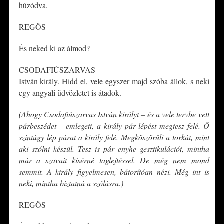
húzódva.
REGÖS
És neked ki az álmod?
CSODAFIÚSZARVAS
István király. Hidd el, vele egyszer majd szóba állok, s neki
egy angyali üdvözletet is átadok.
(Ahogy Csodafiúszarvas István királyt – és a vele tervbe vett
párbeszédet – emlegeti, a király pár lépést megtesz felé. Ő
szintúgy lép párat a király felé. Megköszörüli a torkát, mint
aki szólni készül. Tesz is pár enyhe gesztikulációt, mintha
már a szavait kísérné taglejtéssel. De még nem mond
semmit. A király figyelmesen, bátorítóan nézi. Még int is
neki, mintha biztatná a szólásra.)
REGÖS