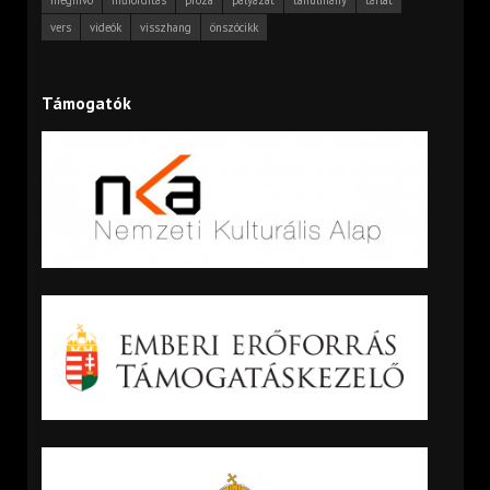
vers
videók
visszhang
önszócikk
Támogatók