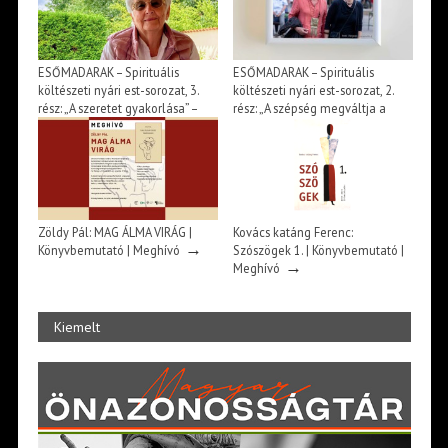
ESŐMADARAK – Spirituális
ESŐMADARAK – Spirituális
költészeti nyári est-sorozat, 3.
költészeti nyári est-sorozat, 2.
rész: „A szeretet gyakorlása” –
rész: „A szépség megváltja a
szvámí Tírtha Fekete könyve –
világot” – beszélgetés Huszárik
Beszélgetés Ősz Szabó Évával |
Katával és Jász Attilával |
→
→
Meghívó
Meghívó
Zöldy Pál: MAG ÁLMA VIRÁG |
Kovács katáng Ferenc:
→
Könyvbemutató | Meghívó
Szószögek 1. | Könyvbemutató |
→
Meghívó
Kiemelt