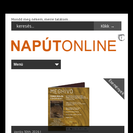
Mondd meg nékem, merre találom…
Események
április 30th, 2026 |