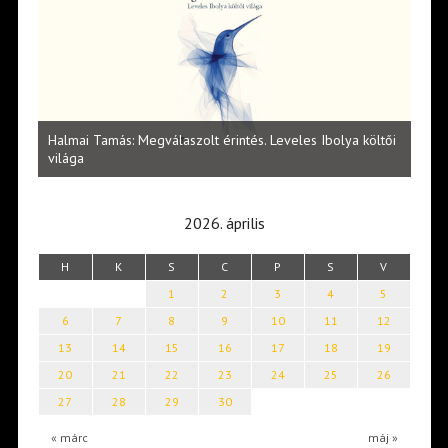
l
Halmai Tamás: Megválaszolt érintés. Leveles Ibolya költői
Laka
világa
2026. április
H
K
S
C
P
S
V
1
2
3
4
5
6
7
8
9
10
11
12
13
14
15
16
17
18
19
20
21
22
23
24
25
26
27
28
29
30
« márc
máj »