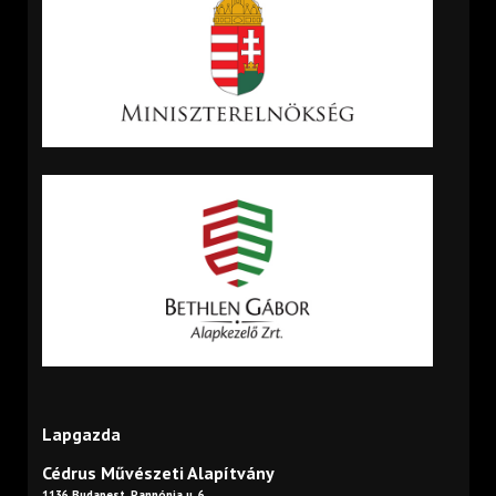
Lapgazda
Cédrus Művészeti Alapítvány
1136 Budapest, Pannónia u. 6.