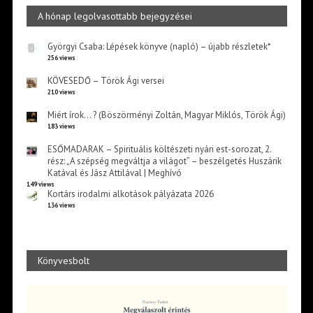
A hónap legolvasottabb bejegyzései
Györgyi Csaba: Lépések könyve (napló) – újabb részletek*
256 views
KÖVESEDŐ – Török Ági versei
210 views
Miért írok… ? (Böszörményi Zoltán, Magyar Miklós, Török Ági)
183 views
ESŐMADARAK – Spirituális költészeti nyári est-sorozat, 2.
rész: „A szépség megváltja a világot” – beszélgetés Huszárik
Katával és Jász Attilával | Meghívó
149 views
Kortárs irodalmi alkotások pályázata 2026
136 views
Könyvesbolt