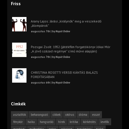
Friss
Arany Lajos: Járási „királynők” meg a veszekedő
„álompárok”
augusztus 7th | by
Napút Online
Pozsgai Zsolt: 1952 (játékfilm forgatókönyv Jókai Mór
„A jövő század regénye” című műve alapján)
augusztus 7th | by
Napút Online
CHRISTINA ROSETTI VERSEI KÁNTÁS BALÁZS
FORDÍTÁSÁBAN
augusztus 6th | by
Napút Online
Címkék
asztalfiók
beharangozó
cikkek
cédrus
dráma
esszé
fénykör
haiku
hangszóló
hírek
kritika
körkérdés
levélfa
meghívó
műfordítás
próza
pályázat
tanulmány
tárlat