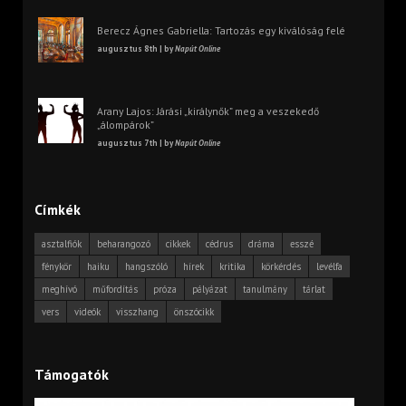
Berecz Ágnes Gabriella: Tartozás egy kiválóság felé
augusztus 8th | by
Napút Online
Arany Lajos: Járási „királynők” meg a veszekedő
„álompárok”
augusztus 7th | by
Napút Online
Címkék
asztalfiók
beharangozó
cikkek
cédrus
dráma
esszé
fénykör
haiku
hangszóló
hírek
kritika
körkérdés
levélfa
meghívó
műfordítás
próza
pályázat
tanulmány
tárlat
vers
videók
visszhang
önszócikk
Támogatók