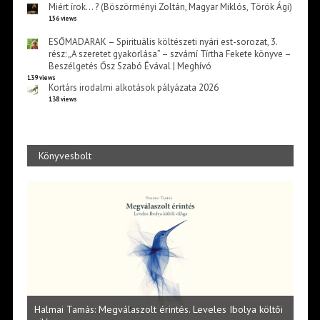
Miért írok… ? (Böszörményi Zoltán, Magyar Miklós, Török Ági)
156 views
ESŐMADARAK – Spirituális költészeti nyári est-sorozat, 3.
rész: „A szeretet gyakorlása” – szvámí Tírtha Fekete könyve –
Beszélgetés Ősz Szabó Évával | Meghívó
139 views
Kortárs irodalmi alkotások pályázata 2026
138 views
Könyvesbolt
l
Halmai Tamás: Megválaszolt érintés. Leveles Ibolya költői
Laka