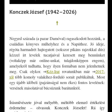
Konczek József (1942–2026)
†
Negyed százada (a pazar Damóval) ragaszkodott hozzánk, a
családias könyves műhelyhez és a Napúthoz. Jó ideje,
régóta harmadrét hajtogatott (sokszor pikáns rajzokkal dús)
kézzel írt levelek tucatjaival keresett meg bennünket
(voltaképp már online-unkat, tulajdonképpen engem),
amelyekről tudhatta, hogy ilyen formában nem jelenhetnek
meg. Csak olykor. ⇒
Kéz-Irat
rovatunkban már ⇒
2017-
től
több komoly valakihez-forduló sorait publikáltuk. Most
egy újabb időbeli (pajzánságal nem ékes) fontos levelének:
versének másolatával búcsúzunk barátunktól.
*
Írásművészete jóval mélyebb, méltóbb elemző értékelést
érdemelne – olvassuk Konczek Józsefet! Rá így