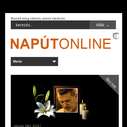
Mondd meg nékem, merre találom…
Kéz-Irat
március 18th, 2026 |