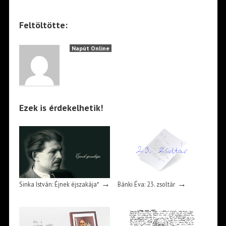
Feltöltötte:
Napút Online
Ezek is érdekelhetik!
→
→
Sinka István: Éjnek éjszakája*
Bánki Éva: 23. zsoltár