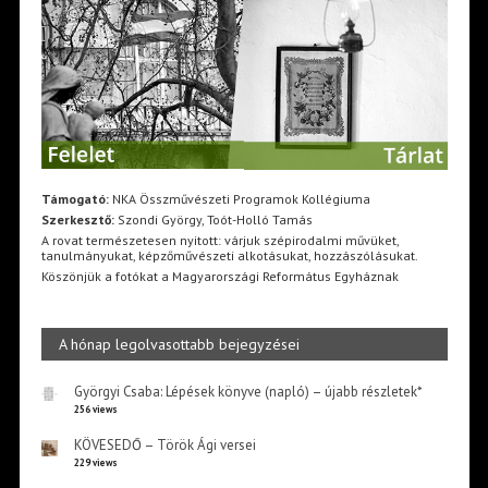
Támogató:
NKA Összművészeti Programok Kollégiuma
Szerkesztő:
Szondi György, Toót-Holló Tamás
A rovat természetesen nyitott: várjuk szépirodalmi művüket,
tanulmányukat, képzőművészeti alkotásukat, hozzászólásukat.
Köszönjük a fotókat a Magyarországi Református Egyháznak
A hónap legolvasottabb bejegyzései
Györgyi Csaba: Lépések könyve (napló) – újabb részletek*
256 views
KÖVESEDŐ – Török Ági versei
229 views