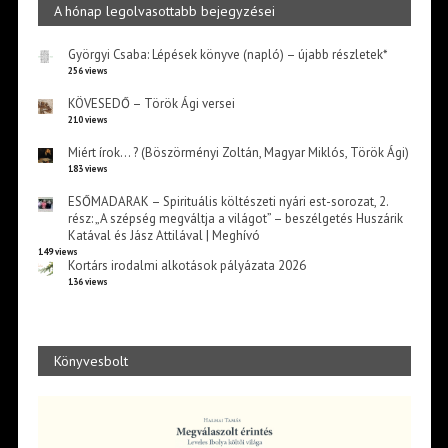
A hónap legolvasottabb bejegyzései
Györgyi Csaba: Lépések könyve (napló) – újabb részletek*
256 views
KÖVESEDŐ – Török Ági versei
210 views
Miért írok… ? (Böszörményi Zoltán, Magyar Miklós, Török Ági)
183 views
ESŐMADARAK – Spirituális költészeti nyári est-sorozat, 2.
rész: „A szépség megváltja a világot” – beszélgetés Huszárik
Katával és Jász Attilával | Meghívó
149 views
Kortárs irodalmi alkotások pályázata 2026
136 views
Könyvesbolt