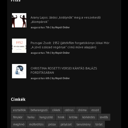
Arany Lajos: Járási „királynők” meg a veszekedő
„álompárok”
augusztus 7th | by
Napút Online
Pozsgai Zsolt: 1952 (játékfilm forgatókönyv Jókai Mór
„A jövő század regénye” című műve alapján)
augusztus 7th | by
Napút Online
CHRISTINA ROSETTI VERSEI KÁNTÁS BALÁZS
FORDÍTÁSÁBAN
augusztus 6th | by
Napút Online
Címkék
asztalfiók
beharangozó
cikkek
cédrus
dráma
esszé
fénykör
haiku
hangszóló
hírek
kritika
körkérdés
levélfa
meghívó
műfordítás
próza
pályázat
tanulmány
tárlat