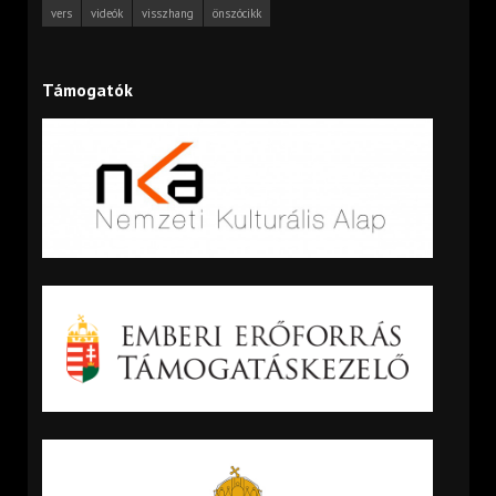
vers
videók
visszhang
önszócikk
Támogatók