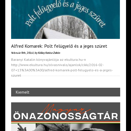
Alfred Komarek: Polt felügyelő és a jeges szüret
február 8th, 2016 |
by Kállay Kotász Zoltán
Baranyi Katalin könyvajánlója az ekultura.hu-n
http://www.ekultura.hu/olvasnivalo/ajanlok/cikk/2016-02-
07+13%3A00%3A00/alfred-komarek-polt-felugyelo-es-a-jeges-
szuret
Kiemelt