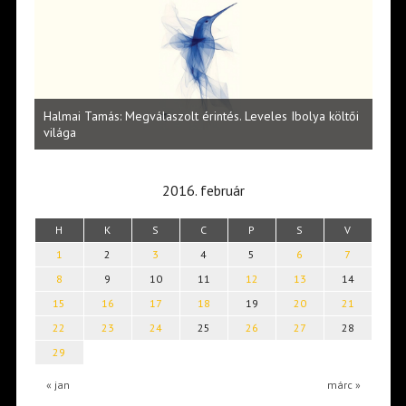
l
Halmai Tamás: Megválaszolt érintés. Leveles Ibolya költői
Laka
világa
2016. február
H
K
S
C
P
S
V
1
2
3
4
5
6
7
8
9
10
11
12
13
14
15
16
17
18
19
20
21
22
23
24
25
26
27
28
29
« jan
márc »