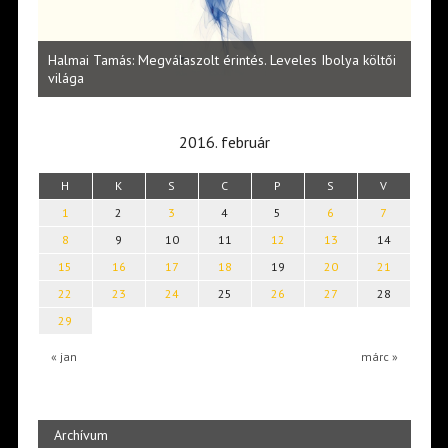
l
Halmai Tamás: Megválaszolt érintés. Leveles Ibolya költői
Laka
világa
2016. február
H
K
S
C
P
S
V
1
2
3
4
5
6
7
8
9
10
11
12
13
14
15
16
17
18
19
20
21
22
23
24
25
26
27
28
29
« jan
márc »
Archívum