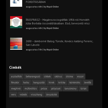
FORDÍTÁSÁBAN
augusztus 6th | by
Napút Online
ÍRÁSFRÁSZ – Magánszociográfiák 1956-ról Horváth
Júlia Borbála összeállításában. Első, bevezető rész
augusztus 6th | by
Napút Online
2650 – Jámborné Balog Tünde, Kovács katáng Ferenc,
Sári László
augusztus 5th | by
Napút Online
Címkék
asztalfiók
beharangozó
cikkek
cédrus
dráma
esszé
fénykör
haiku
hangszóló
hírek
kritika
körkérdés
levélfa
meghívó
műfordítás
próza
pályázat
tanulmány
tárlat
vers
videók
visszhang
önszócikk