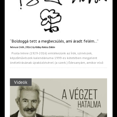
“Boldoggá tett a megbecsülés, ami áradt felém…”
február 26th, 2016 |
by Kállay Kotász Zoltán
Psota Irénre (1929-2016) emlékezünk az Írók, színészek,
képzőművészek kalendáriuma 1999-es kötetében megjelent
önéletírásának újraközlésével (a szerk.) Édesanyám, amikor első
Videók