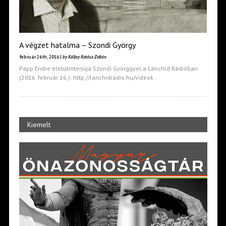
A végzet hatalma – Szondi György
február 26th, 2016 |
by Kállay Kotász Zoltán
Papp Endre életútinterjúja Szondi Györggyel a Lánchíd Rádióban
(2016. február 16.): http://lanchidradio.hu/videok
Kiemelt