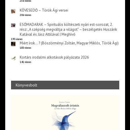
256 views
KÖVESEDŐ – Török Ági versei
206 views
ESŐMADARAK – Spirituális költészeti nyári est-sorozat, 2.
rész: „A szépség megváltja a világot” – beszélgetés Huszárik
Katával és Jász Attilával | Meghívó
193 views
Miért írok… ? (Böszörményi Zoltán, Magyar Miklós, Török Ági)
183 views
Kortárs irodalmi alkotások pályázata 2026
141 views
Könyvesbolt